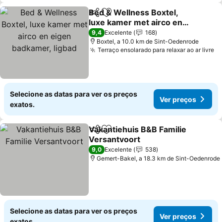
Bed & Wellness Boxtel,
Partilhar
Adicionar aos favoritos
luxe kamer met airco en
eigen badkamer, ligbad
9,4
Excelente
168
Boxtel, a 10.0 km de Sint-Oedenrode
Terraço ensolarado para relaxar ao ar livre
Selecione as datas para ver os preços
Ver preços
exatos.
Vakantiehuis B&B Familie
Partilhar
Adicionar aos favoritos
Versantvoort
9,0
Excelente
538
Gemert-Bakel, a 18.3 km de Sint-Oedenrode
Selecione as datas para ver os preços
Ver preços
exatos.