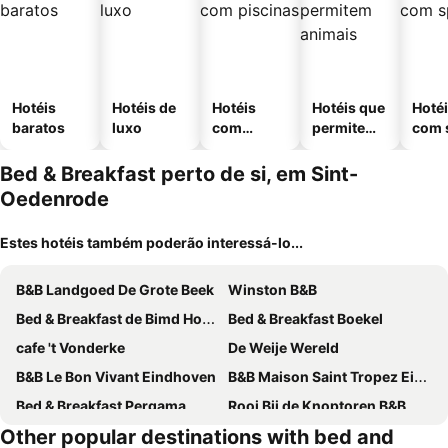
Hotéis
Hotéis de
Hotéis
Hotéis que
Hoté
baratos
luxo
com
permitem
com 
piscinas
animais
Bed & Breakfast perto de si, em Sint-
Oedenrode
Estes hotéis também poderão interessá-lo...
B&B Landgoed De Grote Beek
Winston B&B
Bed & Breakfast de Bimd Hoeve
Bed & Breakfast Boekel
cafe 't Vonderke
De Weije Wereld
B&B Le Bon Vivant Eindhoven
B&B Maison Saint Tropez Eindhoven
Bed & Breakfast Pergama
Rooi Bij de Knoptoren B&B
Other popular destinations with bed and
Gastenverblijf 't Nagtegaeltje
BB Sunshine