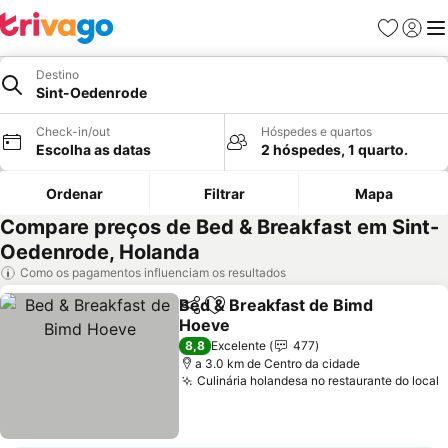
Favoritos
Iniciar
Me
Destino
Sint-Oedenrode
Check-in/out
Hóspedes e quartos
Escolha as datas
2 hóspedes, 1 quarto.
Ordenar
Filtrar
Mapa
Compare preços de Bed & Breakfast em Sint-
Oedenrode, Holanda
Como os pagamentos influenciam os resultados
Bed & Breakfast de Bimd
Partilhar
Adicionar aos favoritos
Hoeve
8,8
Excelente
477
a 3.0 km de Centro da cidade
Culinária holandesa no restaurante do local