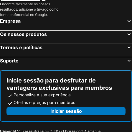
Encontre facilmente os nossos
Wageningen, bed and breakfasts
Druten, bed and breakfasts
resultados: adicione o trivago como
fonte preferencial no Google.
Heusden, bed and breakfasts
Hilvarenbeek, bed and breakfasts
Empresa
Werkendam, bed and breakfasts
Molenhoek, bed and breakfasts
Gemert-Bakel, bed and breakfasts
Wellerlooi, bed and breakfasts
Os nossos produtos
Bocholt, bed and breakfasts
Kerkdriel, bed and breakfasts
Termos e políticas
Boekel, bed and breakfasts
Someren, bed and breakfasts
Oud-Turnhout, bed and breakfasts
Tiel, bed and breakfasts
Suporte
Lommel, bed and breakfasts
Leerdam, bed and breakfasts
Inicie sessão para desfrutar de
vantagens exclusivas para membros
Personalize a sua experiência
Ofertas e preços para membros
Iniciar sessão
trivago N.V.
, Kesselstraße 5 – 7, 40221 Düsseldorf, Alemanha