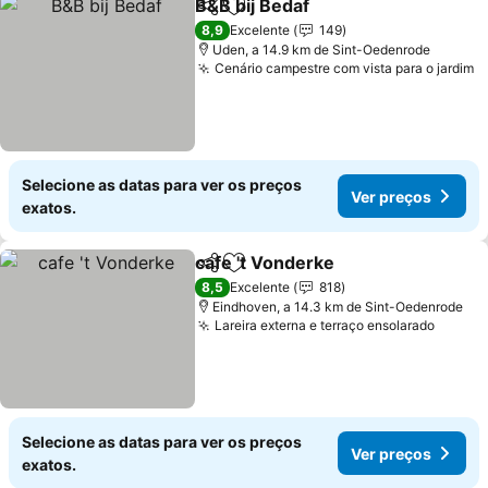
B&B bij Bedaf
Partilhar
Adicionar aos favoritos
8,9
Excelente
149
Uden, a 14.9 km de Sint-Oedenrode
Cenário campestre com vista para o jardim
Selecione as datas para ver os preços
Ver preços
exatos.
cafe 't Vonderke
Partilhar
Adicionar aos favoritos
8,5
Excelente
818
Eindhoven, a 14.3 km de Sint-Oedenrode
Lareira externa e terraço ensolarado
Selecione as datas para ver os preços
Ver preços
exatos.