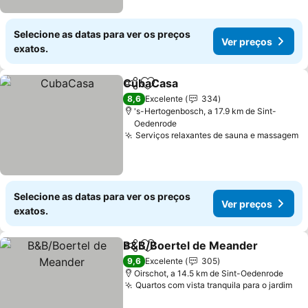
Selecione as datas para ver os preços
Ver preços
exatos.
CubaCasa
Partilhar
Adicionar aos favoritos
8,6
Excelente
334
's-Hertogenbosch, a 17.9 km de Sint-
Oedenrode
Serviços relaxantes de sauna e massagem
Selecione as datas para ver os preços
Ver preços
exatos.
B&B/Boertel de Meander
Partilhar
Adicionar aos favoritos
9,6
Excelente
305
Oirschot, a 14.5 km de Sint-Oedenrode
Quartos com vista tranquila para o jardim