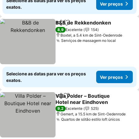
Selecione as datas para ver os preços
Ver preços
exatos.
B&B de Rekkendonken
Partilhar
Adicionar aos favoritos
8,9
Excelente
154
Boxtel, a 5.4 km de Sint-Oedenrode
Serviços de massagem no local
Selecione as datas para ver os preços
Ver preços
exatos.
Villa Polder – Boutique
Partilhar
Adicionar aos favoritos
Hotel near Eindhoven
9,2
Excelente
525
Gemert, a 15.5 km de Sint-Oedenrode
Quartos de sótão estilo loft únicos