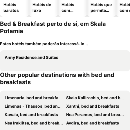
Hotéis
Hotéis de
Hotéis
Hotéis que
Hoté
baratos
luxo
com
permitem
com 
piscinas
animais
Bed & Breakfast perto de si, em Skala
Potamia
Estes hotéis também poderão interessá-lo...
Anny Residence and Suites
Other popular destinations with bed and
breakfasts
Limenaria, bed and breakfasts
Skala Kallirachis, bed and breakfasts
Limenas - Thassos, bed and breakfasts
Xanthi, bed and breakfasts
Kavala, bed and breakfasts
Nea Peramos, bed and breakfasts
Nea Iraklitsa, bed and breakfasts
Avdira, bed and breakfasts