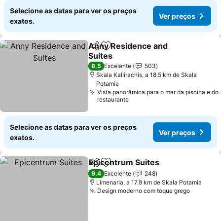
Selecione as datas para ver os preços
Ver preços
exatos.
Anny Residence and
Partilhar
Adicionar aos favoritos
Suites
8,5
Excelente
503
Skala Kallirachis, a 18.5 km de Skala
Potamia
Vista panorâmica para o mar da piscina e do
restaurante
Selecione as datas para ver os preços
Ver preços
exatos.
Epicentrum Suites
Partilhar
Adicionar aos favoritos
9,4
Excelente
248
Limenaria, a 17.9 km de Skala Potamia
Design moderno com toque grego