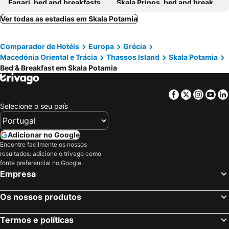
Fanari, bed and breakfasts
Skala Prinos, bed and breakfasts
Skala Sotiros, bed and breakfasts
Potos, bed and breakfasts
Ver todas as estadias em Skala Potamia
Astris, bed and breakfasts
Chrissi Ammoudia, bed and breakfasts
Comparador de Hotéis
Europa
Grécia
Macedónia Oriental e Trácia
Thassos Island
Skala Potamia
Bed & Breakfast em Skala Potamia
Facebook
Twitter
Insta
Yo
Selecione o seu país
Adicionar no Google
Encontre facilmente os nossos
resultados: adicione o trivago como
fonte preferencial no Google.
Empresa
Os nossos produtos
Termos e políticas