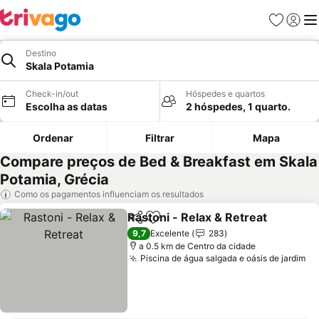
Favoritos
Iniciar
Me
Destino
Skala Potamia
Check-in/out
Hóspedes e quartos
Escolha as datas
2 hóspedes, 1 quarto.
Ordenar
Filtrar
Mapa
Compare preços de Bed & Breakfast em Skala
Potamia, Grécia
Como os pagamentos influenciam os resultados
Rastoni - Relax & Retreat
Partilhar
Adicionar aos favoritos
9,7
Excelente
283
a 0.5 km de Centro da cidade
Piscina de água salgada e oásis de jardim