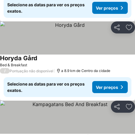
Selecione as datas para ver os preços
Ver preços
exatos.
Partilhar
Ad
Horyda Gård
Ver preços
Bed & Breakfast
/
a 8.9 km de Centro da cidade
Pontuação não disponível
Selecione as datas para ver os preços
Ver preços
exatos.
Partilhar
Ad