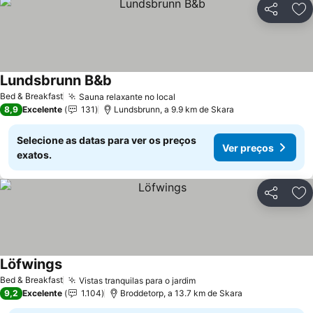
Partilhar
Ad
Lundsbrunn B&b
Ver preços
Bed & Breakfast
Sauna relaxante no local
Ver preços
8,9
Excelente
131
Lundsbrunn, a 9.9 km de Skara
Selecione as datas para ver os preços
Ver preços
exatos.
Partilhar
Ad
Löfwings
Ver preços
Bed & Breakfast
Vistas tranquilas para o jardim
Ver preços
9,2
Excelente
1.104
Broddetorp, a 13.7 km de Skara