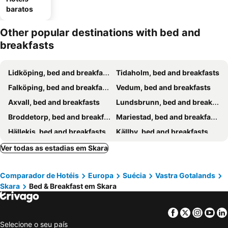
baratos
Other popular destinations with bed and
breakfasts
Lidköping, bed and breakfasts
Tidaholm, bed and breakfasts
Falköping, bed and breakfasts
Vedum, bed and breakfasts
Axvall, bed and breakfasts
Lundsbrunn, bed and breakfasts
Broddetorp, bed and breakfasts
Mariestad, bed and breakfasts
Hällekis, bed and breakfasts
Källby, bed and breakfasts
Varnhem, bed and breakfasts
Skövde, bed and breakfasts
Ver todas as estadias em Skara
Comparador de Hotéis
Europa
Suécia
Vastra Gotalands
Skara
Bed & Breakfast em Skara
Facebook
Twitter
Insta
Yo
Selecione o seu país