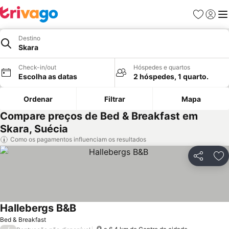
Favoritos
Iniciar
Me
Destino
Skara
Check-in/out
Hóspedes e quartos
Escolha as datas
2 hóspedes, 1 quarto.
Ordenar
Filtrar
Mapa
Compare preços de Bed & Breakfast em
Skara, Suécia
Como os pagamentos influenciam os resultados
Partilhar
Ad
Hallebergs B&B
Ver preços
Bed & Breakfast