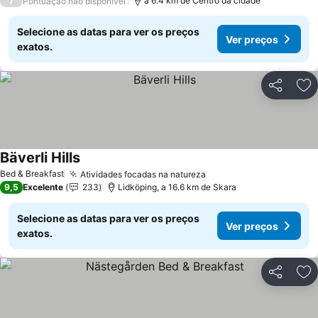
/
a 6.4 km de Centro da cidade
Pontuação não disponível
Selecione as datas para ver os preços
Ver preços
exatos.
Partilhar
Ad
Bäverli Hills
Ver preços
Bed & Breakfast
Atividades focadas na natureza
Ver preços
9,5
Excelente
233
Lidköping, a 16.6 km de Skara
Selecione as datas para ver os preços
Ver preços
exatos.
Partilhar
Ad