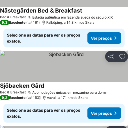
Nästegården Bed & Breakfast
Ver preços
Bed & Breakfast
Estadia autêntica em fazenda sueca do século XIX
Ver pr
9,3
Excelente
161
Falköping, a 14.3 km de Skara
Selecione as datas para ver os preços
Ver preços
exatos.
Partilhar
Ad
Sjöbacken Gård
Ver preços
Bed & Breakfast
Acomodações únicas em mezanino para dormir
Ver preç
9,2
Excelente
153
Axvall, a 17.1 km de Skara
Selecione as datas para ver os preços
Ver preços
exatos.