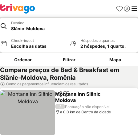
Favoritos
Iniciar
Me
Destino
Slănic-Moldova
Check-in/out
Hóspedes e quartos
Escolha as datas
2 hóspedes, 1 quarto.
Ordenar
Filtrar
Mapa
Compare preços de Bed & Breakfast em
Slănic-Moldova, Romênia
Como os pagamentos influenciam os resultados
Montana Inn Slănic
Partilhar
Adicionar aos favoritos
Moldova
/
Pontuação não disponível
a 0.0 km de Centro da cidade