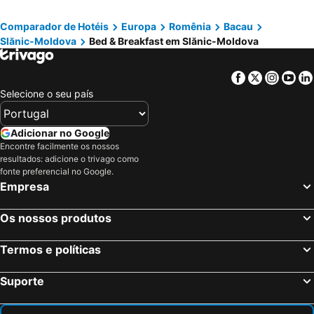
Comparador de Hotéis
Europa
Romênia
Bacau
Slănic-Moldova
Bed & Breakfast em Slănic-Moldova
Facebook
Twitter
Insta
Yo
Selecione o seu país
Adicionar no Google
Encontre facilmente os nossos
resultados: adicione o trivago como
fonte preferencial no Google.
Empresa
Os nossos produtos
Termos e políticas
Suporte