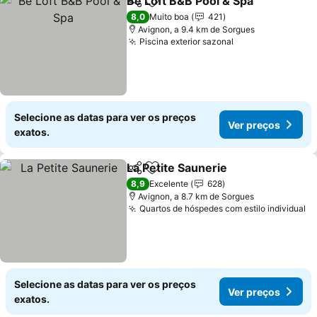
Be Loft B&B Pool & Spa
Partilhar
Adicionar aos favoritos
Ver
8,0
Muito boa
421
Avignon, a 9.4 km de Sorgues
Piscina exterior sazonal
Ver preços
Selecione as datas para ver os preços
Ver preços
exatos.
La Petite Saunerie
Partilhar
Adicionar aos favoritos
Ver pre
8,9
Excelente
628
Avignon, a 8.7 km de Sorgues
Quartos de hóspedes com estilo individual
Ve
Selecione as datas para ver os preços
Ver preços
exatos.