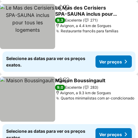
Le Mas des Cerisiers
Partilhar
Adicionar aos favoritos
SPA-SAUNA inclus pour
tous les logements
Ver preços
9,3
Excelente
271
Avignon, a 4.4 km de Sorgues
Restaurante francês para famílias
Ver pre
Selecione as datas para ver os preços
Ver preços
exatos.
Maison Boussingault
Partilhar
Adicionar aos favoritos
Ver p
9,0
Excelente
283
Avignon, a 9.3 km de Sorgues
Quartos minimalistas com ar-condicionado
V
Selecione as datas para ver os preços
Ver preços
exatos.