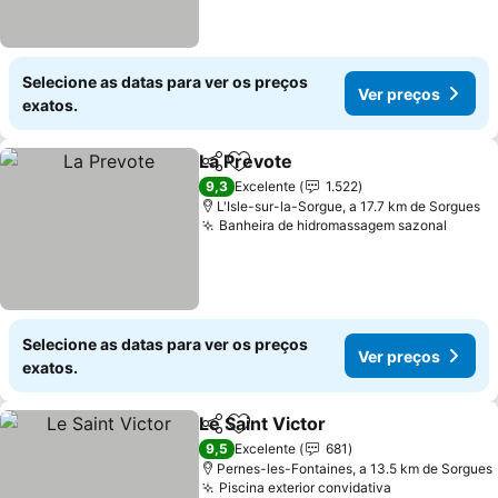
Selecione as datas para ver os preços
Ver preços
exatos.
La Prevote
Partilhar
Adicionar aos favoritos
Ver preços
9,3
Excelente
1.522
L'Isle-sur-la-Sorgue, a 17.7 km de Sorgues
Banheira de hidromassagem sazonal
Ver p
Selecione as datas para ver os preços
Ver preços
exatos.
Le Saint Victor
Partilhar
Adicionar aos favoritos
Ver preços
9,5
Excelente
681
Pernes-les-Fontaines, a 13.5 km de Sorgues
Piscina exterior convidativa
Ver preços