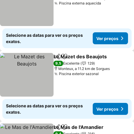
Piscina externa aquecida
Ver preços
Selecione as datas para ver os preços
Ver preços
exatos.
Le Mazet des Beaujots
Partilhar
Adicionar aos favoritos
Ver
9,5
Excelente
129
Monteux, a 11.2 km de Sorgues
Piscina exterior sazonal
Ver preços
Selecione as datas para ver os preços
Ver preços
exatos.
Le Mas de l'Amandier
Partilhar
Adicionar aos favoritos
Ver 
9,4
Excelente
216