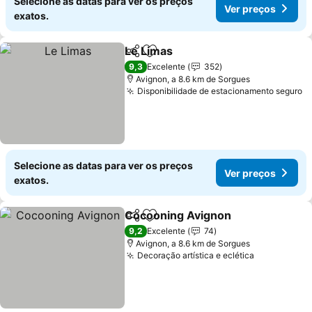
Selecione as datas para ver os preços
Ver preços
exatos.
Le Limas
Partilhar
Adicionar aos favoritos
Ver preços
9,3
Excelente
352
Avignon, a 8.6 km de Sorgues
Disponibilidade de estacionamento seguro
V
Selecione as datas para ver os preços
Ver preços
exatos.
Cocooning Avignon
Partilhar
Adicionar aos favoritos
Ver pr
9,2
Excelente
74
Avignon, a 8.6 km de Sorgues
Decoração artística e eclética
Ver preços