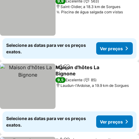
9,9
Excelente
563
Saint-Didier, a 18.3 km de Sorgues
Piscina de água salgada com vistas
Ver pr
Selecione as datas para ver os preços
Ver preços
exatos.
Maison d'hôtes La
Partilhar
Adicionar aos favoritos
Bignone
Ver preços
9,5
Excelente
85
Laudun-l'Ardoise, a 19.9 km de Sorgues
Selecione as datas para ver os preços
Ver preços
exatos.