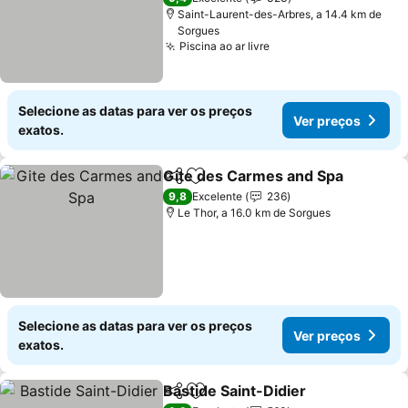
Saint-Laurent-des-Arbres, a 14.4 km de
Sorgues
Piscina ao ar livre
Ver preços
Selecione as datas para ver os preços
Ver preços
exatos.
Gite des Carmes and Spa
Partilhar
Adicionar aos favoritos
9,8
Excelente
236
Le Thor, a 16.0 km de Sorgues
Selecione as datas para ver os preços
Ver preços
exatos.
Bastide Saint-Didier
Partilhar
Adicionar aos favoritos
Ver p