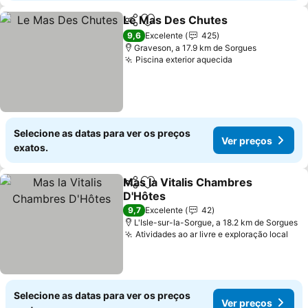
Le Mas Des Chutes
Partilhar
Adicionar aos favoritos
Ver pr
9,6
Excelente
425
Graveson, a 17.9 km de Sorgues
Piscina exterior aquecida
Ver preços
Selecione as datas para ver os preços
Ver preços
exatos.
Mas la Vitalis Chambres
Partilhar
Adicionar aos favoritos
D'Hôtes
Ver preços
9,7
Excelente
42
L'Isle-sur-la-Sorgue, a 18.2 km de Sorgues
Atividades ao ar livre e exploração local
Ver
Selecione as datas para ver os preços
Ver preços