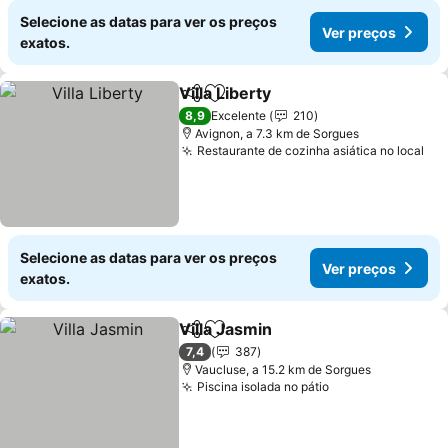
Selecione as datas para ver os preços
Ver preços
exatos.
Villa Liberty
Partilhar
Adicionar aos favoritos
Ver preços
8,9
Excelente
210
Avignon, a 7.3 km de Sorgues
Restaurante de cozinha asiática no local
Ver
Selecione as datas para ver os preços
Ver preços
exatos.
Villa Jasmin
Partilhar
Adicionar aos favoritos
Ver preços
7,4
387
Vaucluse, a 15.2 km de Sorgues
Piscina isolada no pátio
Ver preços