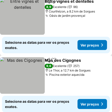
Entre vignes et dentelles
Partilhar
Adicionar aos favoritos
V
8,9
Excelente
96
Courthézon, a 8.2 km de Sorgues
Oásis de jardim provençal
Ver preços
Selecione as datas para ver os preços
Ver preços
exatos.
Mas des Cigognes
Partilhar
Adicionar aos favoritos
Ver pre
9,6
Excelente
257
Le Thor, a 12.7 km de Sorgues
Piscina exterior aquecida
Ver preços
Selecione as datas para ver os preços
Ver preços
exatos.