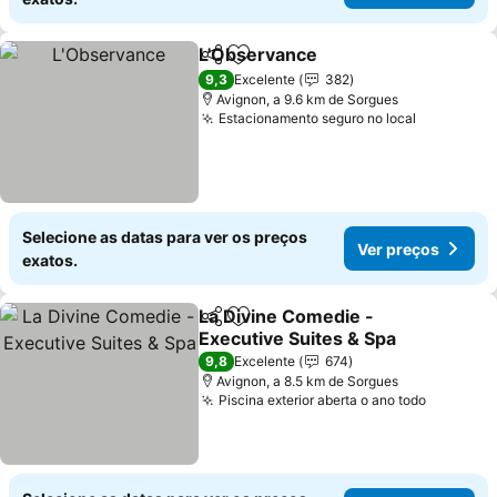
L'Observance
Partilhar
Adicionar aos favoritos
Ver preços
9,3
Excelente
382
Avignon, a 9.6 km de Sorgues
Estacionamento seguro no local
Ver preço
Selecione as datas para ver os preços
Ver preços
exatos.
La Divine Comedie -
Partilhar
Adicionar aos favoritos
Executive Suites & Spa
Ver preços
9,8
Excelente
674
Avignon, a 8.5 km de Sorgues
Piscina exterior aberta o ano todo
Ver pre