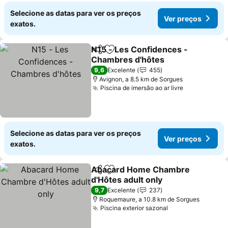
Selecione as datas para ver os preços
Ver preços
exatos.
N15 - Les Confidences -
Partilhar
Adicionar aos favoritos
Chambres d'hôtes
Ver preços
9,6
Excelente
455
Avignon, a 8.5 km de Sorgues
Piscina de imersão ao ar livre
Ver preços
Selecione as datas para ver os preços
Ver preços
exatos.
Abacard Home Chambre
Partilhar
Adicionar aos favoritos
d'Hôtes adult only
Ver preços
9,7
Excelente
237
Roquemaure, a 10.8 km de Sorgues
Piscina exterior sazonal
Ver preços