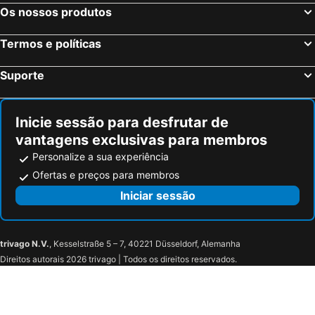
Mazan, bed and breakfasts
Malaucène, bed and breakfasts
Os nossos produtos
Bollène, bed and breakfasts
Crillon-le-Brave, bed and breakfasts
Termos e políticas
Venterol, bed and breakfasts
Roussillon, bed and breakfasts
Gargas, bed and breakfasts
Le Thor, bed and breakfasts
Suporte
Saint-Saturnin-les-Apt, bed and breakfasts
Saint-Paulet-de-Caisson, bed and breakfasts
Inicie sessão para desfrutar de
vantagens exclusivas para membros
Personalize a sua experiência
Ofertas e preços para membros
Iniciar sessão
trivago N.V.
, Kesselstraße 5 – 7, 40221 Düsseldorf, Alemanha
Direitos autorais 2026 trivago | Todos os direitos reservados.