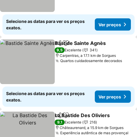
Selecione as datas para ver os preços
Ver preços
exatos.
Bastide Sainte Agnès
Partilhar
Adicionar aos favoritos
Ver 
9,5
Excelente
341
Carpentras, a 17.1 km de Sorgues
Quartos cuidadosamente decorados
Ver pr
Selecione as datas para ver os preços
Ver preços
exatos.
La Bastide Des Oliviers
Partilhar
Adicionar aos favoritos
Ver
9,1
Excelente
216
Châteaurenard, a 15.9 km de Sorgues
Experiência autêntica de mas provençal
Ver