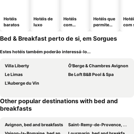
Hotéis
Hotéis de
Hotéis
Hotéis que
Hoté
baratos
luxo
com
permitem
com 
piscinas
animais
Bed & Breakfast perto de si, em Sorgues
Estes hotéis também poderão interessá-lo...
Villa Liberty
Ô'Berge & Chambres Avignon
Le Limas
Be Loft B&B Pool & Spa
L'Auberge du Vin
Other popular destinations with bed and
breakfasts
Avignon, bed and breakfasts
Saint-Remy-de-Provence, bed and breakfasts
Vaison-la-Romaine, bed and breakfasts
Lourmarin, bed and breakfasts