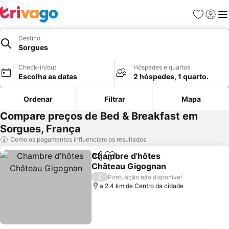
Favoritos
Iniciar
Me
Destino
Sorgues
Check-in/out
Hóspedes e quartos
Escolha as datas
2 hóspedes, 1 quarto.
Ordenar
Filtrar
Mapa
Compare preços de Bed & Breakfast em
Sorgues, França
Como os pagamentos influenciam os resultados
Chambre d'hôtes
Partilhar
Adicionar aos favoritos
Château Gigognan
Ver preços
/
Pontuação não disponível
a 2.4 km de Centro da cidade