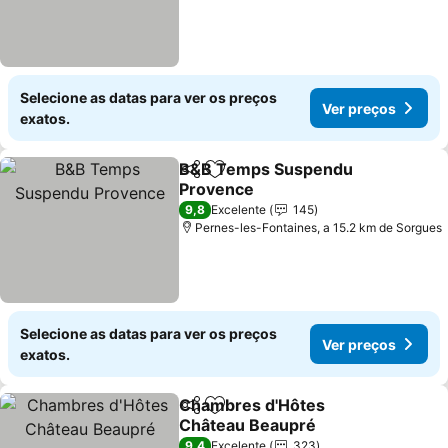
Selecione as datas para ver os preços
Ver preços
exatos.
B&B Temps Suspendu
Partilhar
Adicionar aos favoritos
Provence
Ver preços
9,8
Excelente
145
Pernes-les-Fontaines, a 15.2 km de Sorgues
Selecione as datas para ver os preços
Ver preços
exatos.
Chambres d'Hôtes
Partilhar
Adicionar aos favoritos
Château Beaupré
Ver preços
9,4
Excelente
323