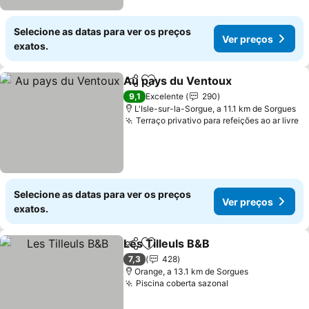
Selecione as datas para ver os preços
Ver preços
exatos.
Au pays du Ventoux
Partilhar
Adicionar aos favoritos
Ver p
9,1
Excelente
290
L'Isle-sur-la-Sorgue, a 11.1 km de Sorgues
Terraço privativo para refeições ao ar livre
V
Selecione as datas para ver os preços
Ver preços
exatos.
Les Tilleuls B&B
Partilhar
Adicionar aos favoritos
Ver preço
7,3
428
Orange, a 13.1 km de Sorgues
Piscina coberta sazonal
Ver preços