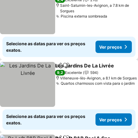
Saint-Saturnin-les-Avignon, a 7.8 km de
Sorgues
Piscina externa sombreada
Ver preços
Selecione as datas para ver os preços
Ver preços
exatos.
Les Jardins De La Livrée
Partilhar
Adicionar aos favoritos
V
9,2
Excelente
594
Villeneuve-lès-Avignon, a 8.1 km de Sorgues
Quartos charmosos com vista para o jardim
V
Selecione as datas para ver os preços
Ver preços
exatos.