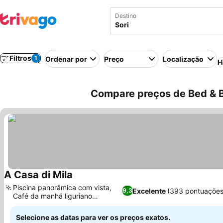
Destino
Filtros
1
Ordenar por
Preço
Localização
H
Compare preços de Bed & Br
A Casa di Mila
Piscina panorâmica com vista,
Excelente
(393 pontuações
9,3
Café da manhã liguriano
autêntico
Selecione as datas para ver os preços exatos.