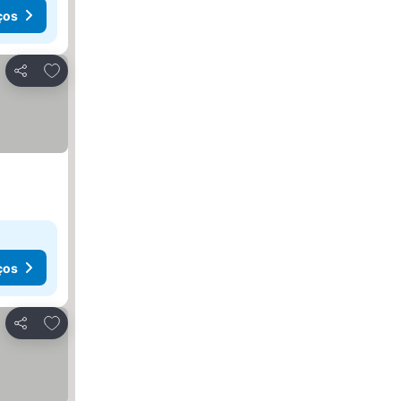
ços
Adicionar aos favoritos
Partilhar
ços
Adicionar aos favoritos
Partilhar