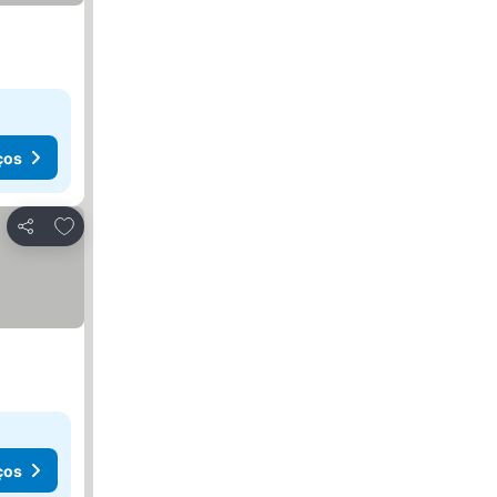
ços
Adicionar aos favoritos
Partilhar
ços