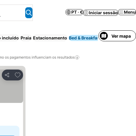
PT · €
Menu
Iniciar sessão
.
Ver mapa
 incluído
Praia
Estacionamento
Bed & Breakfast
Aparthotel
A
o os pagamentos influenciam os resultados
Adicionar aos favoritos
Partilhar