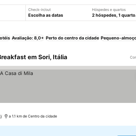
Check-in/out
Hóspedes e quartos
Escolha as datas
2 hóspedes, 1 quarto
otéis
Avaliação: 8,0+
Perto do centro da cidade
Pequeno-almoço
eakfast em Sori, Itália
Com
)
a 1.1 km de Centro da cidade