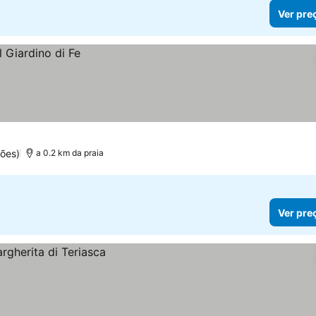
Ver pre
ões)
a 0.2 km da praia
Ver pre