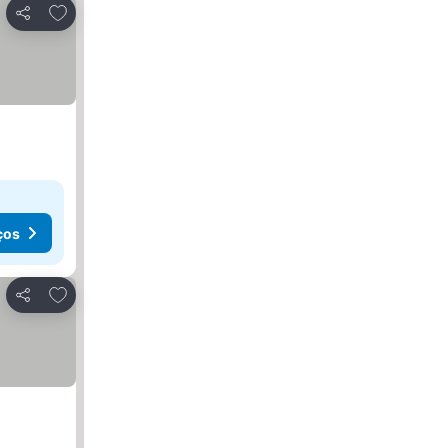
Adicionar aos favoritos
Partilhar
ços
Adicionar aos favoritos
Partilhar