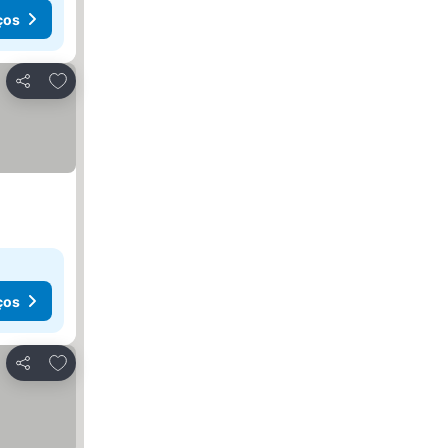
ços
Adicionar aos favoritos
Partilhar
ços
Adicionar aos favoritos
Partilhar