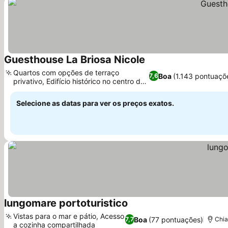
Guesthouse La Briosa Nicole
Quartos com opções de terraço
Boa
(1.143 pontuaçõ
7,6
privativo, Edifício histórico no centro de
Gênova
Selecione as datas para ver os preços exatos.
lungomare portoturistico
Vistas para o mar e pátio, Acesso
Boa
(77 pontuações)
7,7
Chia
a cozinha compartilhada