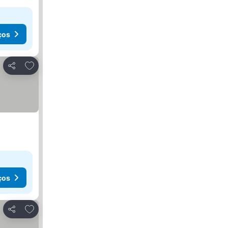
ços
Adicionar aos favoritos
Partilhar
ços
Adicionar aos favoritos
Partilhar