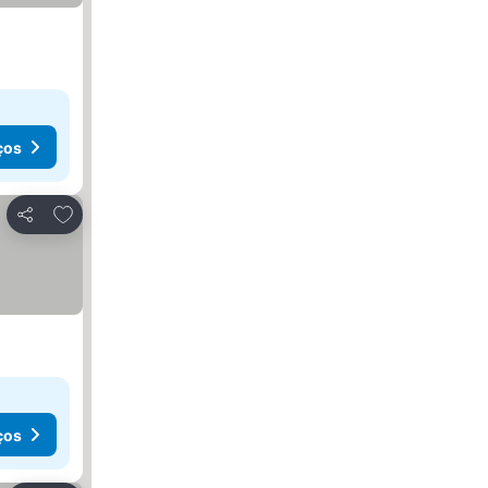
ços
Adicionar aos favoritos
Partilhar
ços