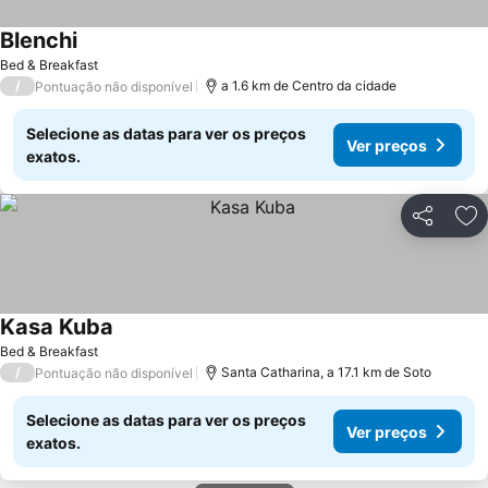
Blenchi
Ver preços
Bed & Breakfast
/
a 1.6 km de Centro da cidade
Pontuação não disponível
Selecione as datas para ver os preços
Ver preços
exatos.
Partilhar
Ad
Kasa Kuba
Ver preços
Bed & Breakfast
/
Santa Catharina, a 17.1 km de Soto
Pontuação não disponível
Selecione as datas para ver os preços
Ver preços
exatos.