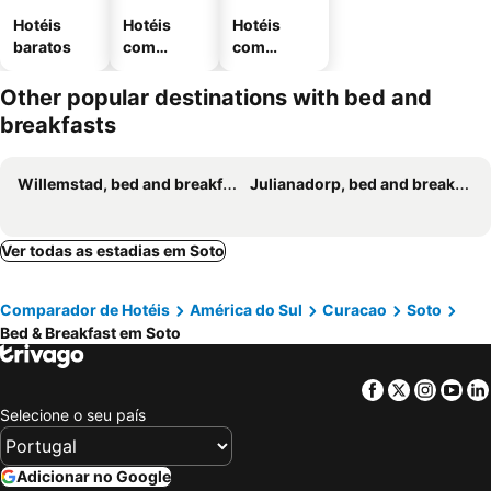
Hotéis
Hotéis
Hotéis
baratos
com
com
piscinas
estaciona
mento
Other popular destinations with bed and
breakfasts
Willemstad, bed and breakfasts
Julianadorp, bed and breakfasts
Ver todas as estadias em Soto
Comparador de Hotéis
América do Sul
Curacao
Soto
Bed & Breakfast em Soto
Facebook
Twitter
Insta
Yo
Selecione o seu país
Adicionar no Google