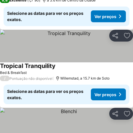
8,8
Excelente
90
a 3.6 km de Centro da cidade
Selecione as datas para ver os preços
Ver preços
exatos.
Partilhar
Ad
Tropical Tranquility
Ver preços
Bed & Breakfast
/
Willemstad, a 15.7 km de Soto
Pontuação não disponível
Selecione as datas para ver os preços
Ver preços
exatos.
Partilhar
Ad