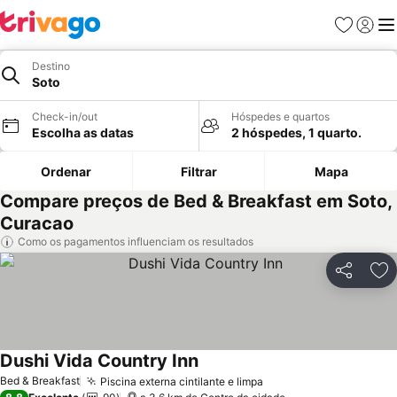
Favoritos
Iniciar
Me
Destino
Soto
Check-in/out
Hóspedes e quartos
Escolha as datas
2 hóspedes, 1 quarto.
Ordenar
Filtrar
Mapa
Compare preços de Bed & Breakfast em Soto,
Curacao
Como os pagamentos influenciam os resultados
Partilhar
Ad
Dushi Vida Country Inn
Ver preços
Bed & Breakfast
Piscina externa cintilante e limpa
Ver preços