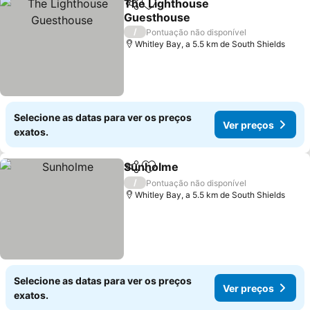
The Lighthouse
Partilhar
Adicionar aos favoritos
Guesthouse
Ver preços
/
Pontuação não disponível
Whitley Bay, a 5.5 km de South Shields
Selecione as datas para ver os preços
Ver preços
exatos.
Sunholme
Partilhar
Adicionar aos favoritos
Ver preços
/
Pontuação não disponível
Whitley Bay, a 5.5 km de South Shields
Selecione as datas para ver os preços
Ver preços
exatos.