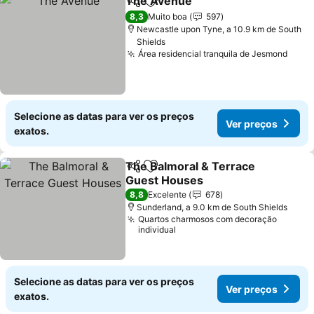
The Avenue
Partilhar
Adicionar aos favoritos
Ver preços
8,3
Muito boa
597
Newcastle upon Tyne, a 10.9 km de South
Shields
Área residencial tranquila de Jesmond
Ver 
Selecione as datas para ver os preços
Ver preços
exatos.
The Balmoral & Terrace
Partilhar
Adicionar aos favoritos
Guest Houses
Ver preços
8,8
Excelente
678
Sunderland, a 9.0 km de South Shields
Quartos charmosos com decoração
individual
Selecione as datas para ver os preços
Ver preços
exatos.