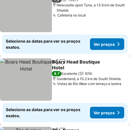
Newcastle upon Tyne, a 13.9 km de South
Shields
Cafeteria no local
Ver preços
Selecione as datas para ver os preços
Ver preços
exatos.
Boars Head Boutique
Partilhar
Adicionar aos favoritos
Hotel
Ver preços
8,7
Excelente
974
Sunderland, a 10.2 km de South Shields
Vistas do Rio Wear com terraço e lareira
Ver
Selecione as datas para ver os preços
Ver preços
exatos.