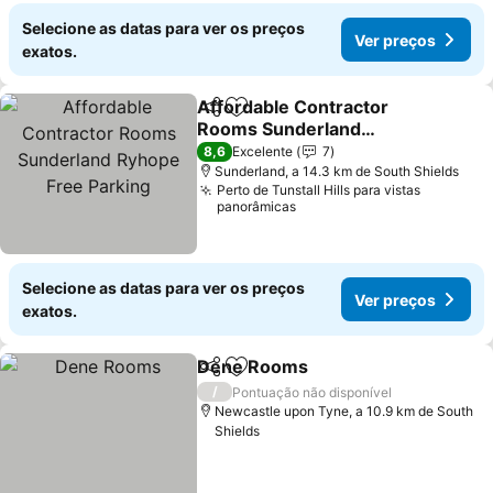
Selecione as datas para ver os preços
Ver preços
exatos.
Affordable Contractor
Partilhar
Adicionar aos favoritos
Rooms Sunderland
Ryhope Free Parking
Ver preços
8,6
Excelente
7
Sunderland, a 14.3 km de South Shields
Perto de Tunstall Hills para vistas
panorâmicas
Selecione as datas para ver os preços
Ver preços
exatos.
Dene Rooms
Partilhar
Adicionar aos favoritos
Ver preços
/
Pontuação não disponível
Newcastle upon Tyne, a 10.9 km de South
Shields