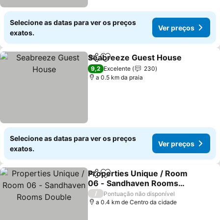
Selecione as datas para ver os preços
Ver preços
exatos.
Seabreeze Guest House
Partilhar
Adicionar aos favoritos
V
9,2
Excelente
230
a 0.5 km da praia
Selecione as datas para ver os preços
Ver preços
exatos.
Properties Unique / Room
Partilhar
Adicionar aos favoritos
06 - Sandhaven Rooms
Double
Ver preços
/
Pontuação não disponível
a 0.4 km de Centro da cidade