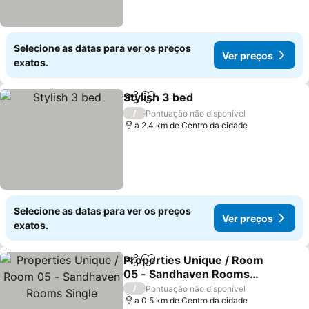
Selecione as datas para ver os preços
Ver preços
exatos.
Stylish 3 bed
Partilhar
Adicionar aos favoritos
Ver preços
/
Pontuação não disponível
a 2.4 km de Centro da cidade
Selecione as datas para ver os preços
Ver preços
exatos.
Properties Unique / Room
Partilhar
Adicionar aos favoritos
05 - Sandhaven Rooms
Single
Ver preços
/
Pontuação não disponível
a 0.5 km de Centro da cidade