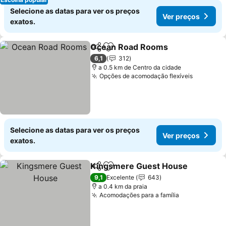
Selecione as datas para ver os preços
Ver preços
exatos.
Ocean Road Rooms
Partilhar
Adicionar aos favoritos
Ver pr
6,1
312
a 0.5 km de Centro da cidade
Opções de acomodação flexíveis
Ver preç
Selecione as datas para ver os preços
Ver preços
exatos.
Kingsmere Guest House
Partilhar
Adicionar aos favoritos
V
9,1
Excelente
643
a 0.4 km da praia
Acomodações para a família
Ver preços