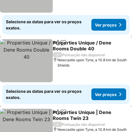
Selecione as datas para ver os preços
Ver preços
exatos.
Properties Unique / Dene
Partilhar
Adicionar aos favoritos
Rooms Double 40
Ver preços
/
Pontuação não disponível
Newcastle upon Tyne, a 10.8 km de South
Shields
Selecione as datas para ver os preços
Ver preços
exatos.
Properties Unique | Dene
Partilhar
Adicionar aos favoritos
Rooms Twin 23
Ver preços
/
Pontuação não disponível
Newcastle upon Tyne, a 10.8 km de South