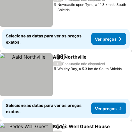
Newcastle upon Tyne, a 11.3 km de South
Shields
Selecione as datas para ver os preços
Ver preços
exatos.
Aald Northville
Partilhar
Adicionar aos favoritos
Ver preços
/
Pontuação não disponível
Whitley Bay, a 5.3 km de South Shields
Selecione as datas para ver os preços
Ver preços
exatos.
Bedes Well Guest House
Partilhar
Adicionar aos favoritos
V