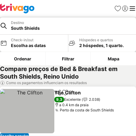
Favoritos
Iniciar
Me
Destino
South Shields
Check-in/out
Hóspedes e quartos
Escolha as datas
2 hóspedes, 1 quarto.
Ordenar
Filtrar
Mapa
Compare preços de Bed & Breakfast em
South Shields, Reino Unido
Como os pagamentos influenciam os resultados
The Clifton
Partilhar
Adicionar aos favoritos
Ver preços
9,3
Excelente
2.038
a 0.4 km da praia
Perto da costa de South Shields
Ver preço
Escolha popular