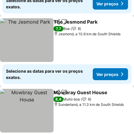
Selecione as datas para ver os preços
Ver preços
exatos.
The Jesmond Park
Partilhar
Adicionar aos favoritos
Ver pre
7,7
Boa
8
Jesmond, a 10.9 km de South Shields
Selecione as datas para ver os preços
Ver preços
exatos.
Mowbray Guest House
Partilhar
Adicionar aos favoritos
Ver
8,4
Muito boa
6
Sunderland, a 11.3 km de South Shields