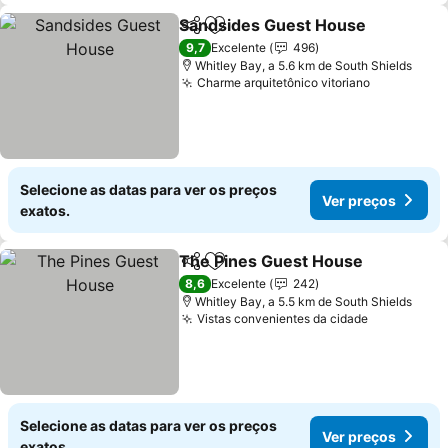
Sandsides Guest House
Partilhar
Adicionar aos favoritos
Ve
9,7
Excelente
496
Whitley Bay, a 5.6 km de South Shields
Charme arquitetônico vitoriano
Ver preço
Selecione as datas para ver os preços
Ver preços
exatos.
The Pines Guest House
Partilhar
Adicionar aos favoritos
Ve
8,6
Excelente
242
Whitley Bay, a 5.5 km de South Shields
Vistas convenientes da cidade
Ver preço
Selecione as datas para ver os preços
Ver preços
exatos.