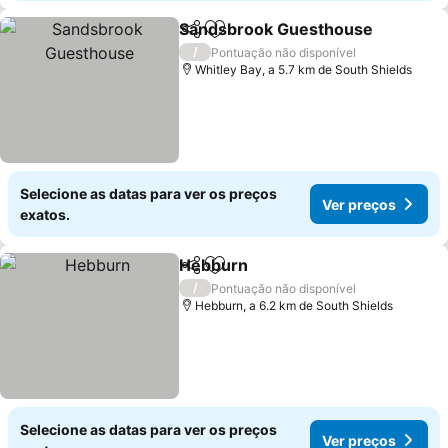
Sandsbrook Guesthouse
Partilhar
Adicionar aos favoritos
V
/
Pontuação não disponível
Whitley Bay, a 5.7 km de South Shields
Selecione as datas para ver os preços
Ver preços
exatos.
Hebburn
Partilhar
Adicionar aos favoritos
Ver preços
/
Pontuação não disponível
Hebburn, a 6.2 km de South Shields
Selecione as datas para ver os preços
Ver preços