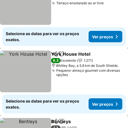
Terraço ensolarado ao ar livre
Ver preços
Selecione as datas para ver os preços
Ver preços
exatos.
York House Hotel
Partilhar
Adicionar aos favoritos
Ver preç
9,3
Excelente
1.271
Whitley Bay, a 5.6 km de South Shields
Pequeno-almoço gourmet com diversas
opções
Selecione as datas para ver os preços
Ver preços
exatos.
Bentleys
Partilhar
Adicionar aos favoritos
Ver preços
7,3
1.027