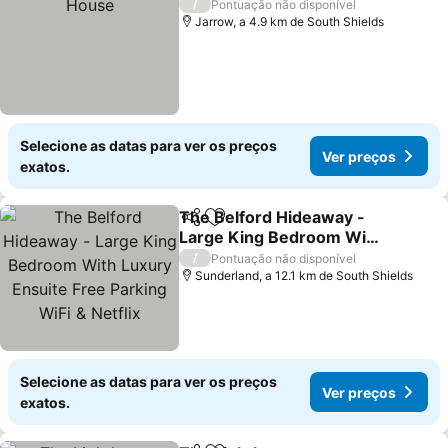
/
Pontuação não disponível
Jarrow, a 4.9 km de South Shields
Selecione as datas para ver os preços
Ver preços
exatos.
The Belford Hideaway -
Partilhar
Adicionar aos favoritos
Large King Bedroom With
Luxury Ensuite Free
Ver preços
/
Pontuação não disponível
Parking WiFi & Netflix
Sunderland, a 12.1 km de South Shields
Selecione as datas para ver os preços
Ver preços
exatos.