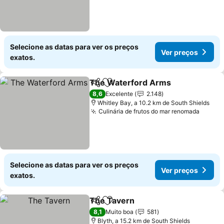
Selecione as datas para ver os preços
Ver preços
exatos.
The Waterford Arms
Partilhar
Adicionar aos favoritos
Ver p
8,6
Excelente
2.148
Whitley Bay, a 10.2 km de South Shields
Culinária de frutos do mar renomada
Ver pr
Selecione as datas para ver os preços
Ver preços
exatos.
The Tavern
Partilhar
Adicionar aos favoritos
Ver preços
8,1
Muito boa
581
Blyth, a 15.2 km de South Shields