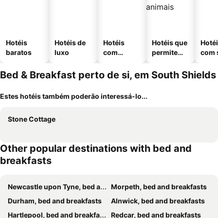
Hotéis
Hotéis de
Hotéis
Hotéis que
Hoté
baratos
luxo
com
permitem
com 
piscinas
animais
Bed & Breakfast perto de si, em South Shields
Estes hotéis também poderão interessá-lo...
Stone Cottage
Other popular destinations with bed and
breakfasts
Newcastle upon Tyne, bed and breakfasts
Morpeth, bed and breakfasts
Durham, bed and breakfasts
Alnwick, bed and breakfasts
Hartlepool, bed and breakfasts
Redcar, bed and breakfasts