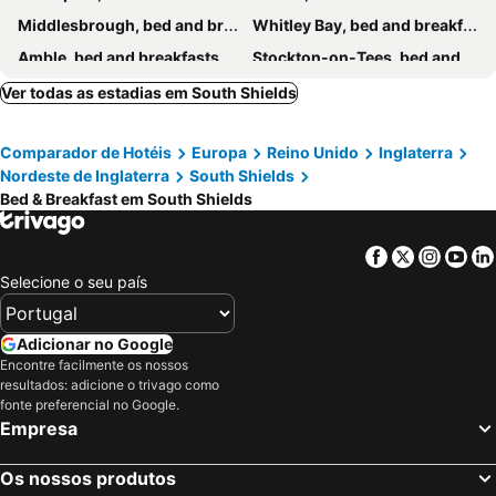
Middlesbrough, bed and breakfasts
Whitley Bay, bed and breakfasts
Amble, bed and breakfasts
Stockton-on-Tees, bed and breakfasts
Sunderland, bed and breakfasts
Hexham, bed and breakfasts
Ver todas as estadias em South Shields
Stanley, bed and breakfasts
Warkworth, bed and breakfasts
Comparador de Hotéis
Europa
Reino Unido
Inglaterra
Blyth, bed and breakfasts
Ryton, bed and breakfasts
Nordeste de Inglaterra
South Shields
Cramlington, bed and breakfasts
Bishop Auckland, bed and breakfasts
Bed & Breakfast em South Shields
Peterlee, bed and breakfasts
Stanhope, bed and breakfasts
Gateshead, bed and breakfasts
Newton Aycliffe, bed and breakfasts
Facebook
Twitter
Insta
Yo
Selecione o seu país
Ashington, bed and breakfasts
Rothbury, bed and breakfasts
Crook, bed and breakfasts
Corbridge, bed and breakfasts
Adicionar no Google
Washington, bed and breakfasts
Heddon-on-the-Wall, bed and breakfasts
Encontre facilmente os nossos
Newcastle, bed and breakfasts
Lanchester, bed and breakfasts
resultados: adicione o trivago como
fonte preferencial no Google.
Whickham, bed and breakfasts
Wallsend, bed and breakfasts
Empresa
Sacriston, bed and breakfasts
Birtley, bed and breakfasts
Os nossos produtos