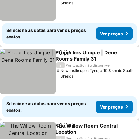
Shields
Selecione as datas para ver os preços
Ver preços
exatos.
Properties Unique | Dene
Partilhar
Adicionar aos favoritos
Rooms Family 31
Ver preços
/
Pontuação não disponível
Newcastle upon Tyne, a 10.8 km de South
Shields
Selecione as datas para ver os preços
Ver preços
exatos.
The Willow Room Central
Partilhar
Adicionar aos favoritos
Location
Ver preços
/
Pontuação não disponível