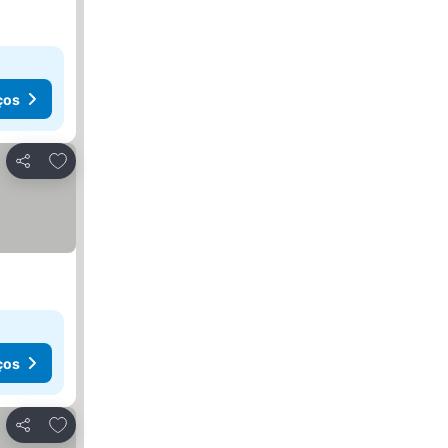
ços
Adicionar aos favoritos
Partilhar
ços
Adicionar aos favoritos
Partilhar