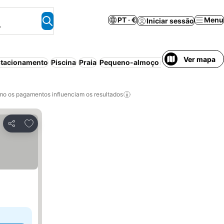
PT · €
Menu
Iniciar sessão
.
Ver mapa
tacionamento
Piscina
Praia
Pequeno-almoço incluído
Meia-pe
o os pagamentos influenciam os resultados
Adicionar aos favoritos
Partilhar