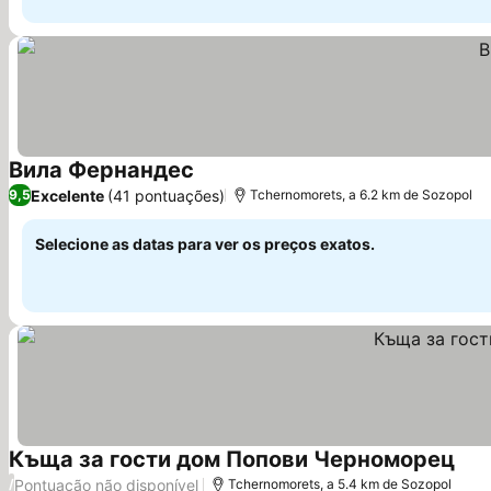
Вила Фернандес
Ver preços
Excelente
(41 pontuações)
9,5
Tchernomorets, a 6.2 km de Sozopol
Selecione as datas para ver os preços exatos.
Къща за гости дом Попови Черноморец
Ver 
Pontuação não disponível
/
Tchernomorets, a 5.4 km de Sozopol