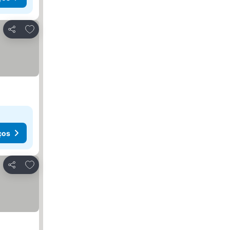
Adicionar aos favoritos
Partilhar
ços
Adicionar aos favoritos
Partilhar