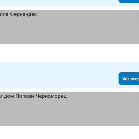
Ver pre
preços