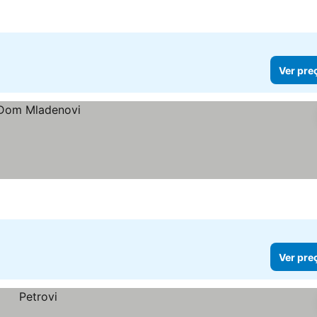
Ver pre
Ver pre