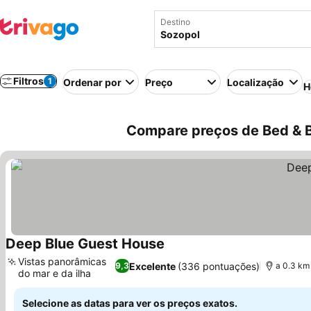
Destino
Filtros
1
Ordenar por
Preço
Localização
H
Compare preços de Bed & B
Deep Blue Guest House
Ver preços
Vistas panorâmicas
Excelente
(336 pontuações)
9,3
a 0.3 km
do mar e da ilha
Ver preços
Selecione as datas para ver os preços exatos.