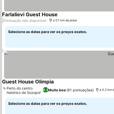
Farlalievi Guest House
Ver preços
Pontuação não disponível
/
a 0.1 km da praia
Selecione as datas para ver os preços exatos.
Guest House Olimpia
Ver preços
Perto do centro
Muito boa
(61 pontuações)
8,3
a 0.2 km d
histórico de Sozopol
Ver preços
Selecione as datas para ver os preços exatos.