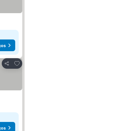
ços
Adicionar aos favoritos
Partilhar
ços