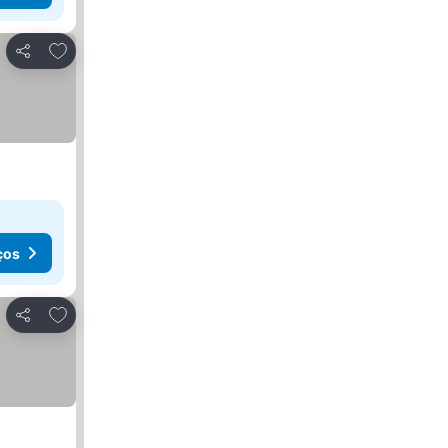
Adicionar aos favoritos
Partilhar
ços
Adicionar aos favoritos
Partilhar