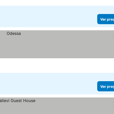
Ver pre
Ver pre