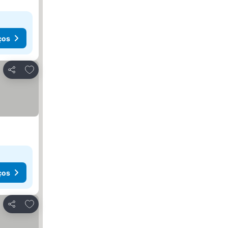
ços
Adicionar aos favoritos
Partilhar
ços
Adicionar aos favoritos
Partilhar