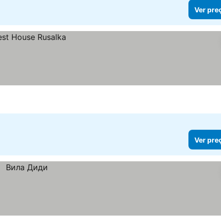
Ver pre
Ver pre