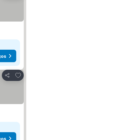
ços
Adicionar aos favoritos
Partilhar
ços