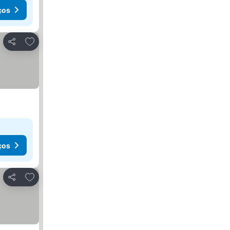
ços
Adicionar aos favoritos
Partilhar
ços
Adicionar aos favoritos
Partilhar