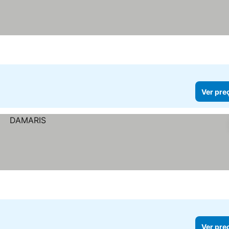
Ver pre
Ver pre