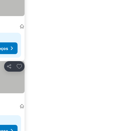
eços
Adicionar aos favoritos
Partilhar
eços