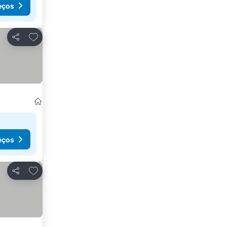
eços
Adicionar aos favoritos
Partilhar
eços
Adicionar aos favoritos
Partilhar