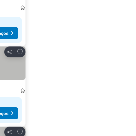
eços
Adicionar aos favoritos
Partilhar
eços
Adicionar aos favoritos
Partilhar