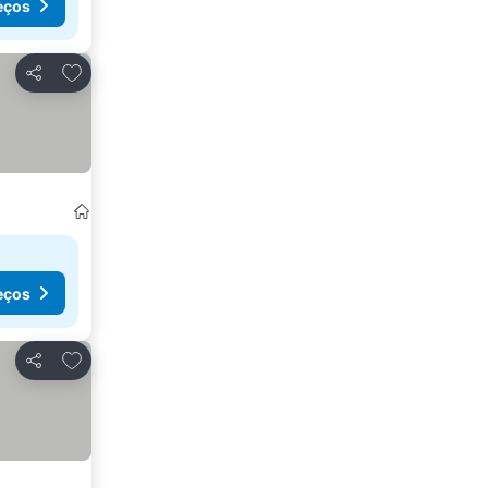
eços
Adicionar aos favoritos
Partilhar
eços
Adicionar aos favoritos
Partilhar