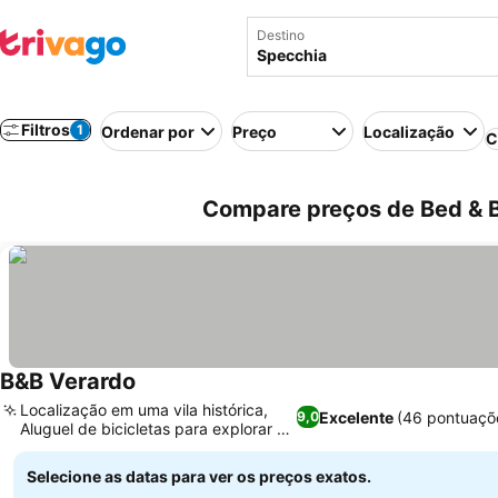
Destino
Filtros
1
Ordenar por
Preço
Localização
C
Compare preços de Bed & Br
B&B Verardo
Localização em uma vila histórica,
Excelente
(46 pontuaçõ
9,0
Aluguel de bicicletas para explorar a
região
Selecione as datas para ver os preços exatos.