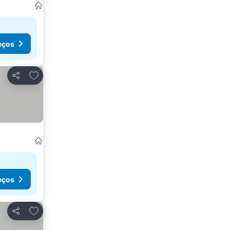
eços
Adicionar aos favoritos
Partilhar
eços
Adicionar aos favoritos
Partilhar