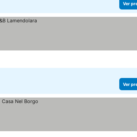
Ver pr
Ver pr