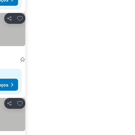
Adicionar aos favoritos
Partilhar
eços
Adicionar aos favoritos
Partilhar