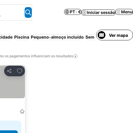
PT · €
Menu
Iniciar sessão
.
Ver mapa
cidade
Piscina
Pequeno-almoço incluído
Sem necessidade de p
o os pagamentos influenciam os resultados
Adicionar aos favoritos
Partilhar