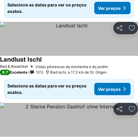
Selecione as datas para ver os preços
Ver preços
exatos.
Partilhar
Ad
Landlust Ischl
Bed & Breakfast
Vistas pitorescas da montanha e do jardim
9,7
Excelente
101
Bad Ischl, a 17.2 km de St. Gilgen
Selecione as datas para ver os preços
Ver preços
exatos.
Partilhar
Ad