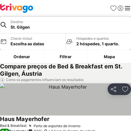
Favoritos
Iniciar
Me
Destino
St. Gilgen
Check-in/out
Hóspedes e quartos
Escolha as datas
2 hóspedes, 1 quarto.
Ordenar
Filtrar
Mapa
Compare preços de Bed & Breakfast em St.
Gilgen, Áustria
Como os pagamentos influenciam os resultados
Partilhar
Ad
Haus Mayerhofer
Bed & Breakfast
Perto de esportes de inverno