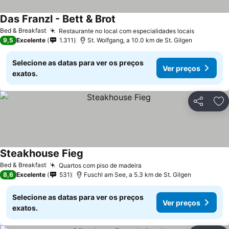
Das Franzl - Bett & Brot
Bed & Breakfast
Restaurante no local com especialidades locais
9,5
Excelente
1.311
St. Wolfgang, a 10.0 km de St. Gilgen
Selecione as datas para ver os preços
Ver preços
exatos.
Partilhar
Ad
Steakhouse Fieg
Bed & Breakfast
Quartos com piso de madeira
8,6
Excelente
531
Fuschl am See, a 5.3 km de St. Gilgen
Selecione as datas para ver os preços
Ver preços
exatos.