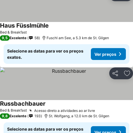
Haus Füsslmühle
Bed & Breakfast
9,5
Excelente
58
Fuschl am See, a 5.3 km de St. Gilgen
Selecione as datas para ver os preços
Ver preços
exatos.
Partilhar
Ad
Russbachbauer
Bed & Breakfast
Acesso direto a atividades ao ar livre
9,8
Excelente
193
St. Wolfgang, a 12.0 km de St. Gilgen
Selecione as datas para ver os preços
Ver preços