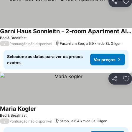
Partilhar
Ad
Garni Haus Sonnleitn - 2-room Apartment Almrausch
Bed & Breakfast
/
Fuschl am See, a 5.9 km de St. Gilgen
Pontuação não disponível
Selecione as datas para ver os preços
Ver preços
exatos.
Partilhar
Ad
Maria Kogler
Bed & Breakfast
/
Strobl, a 6.4 km de St. Gilgen
Pontuação não disponível