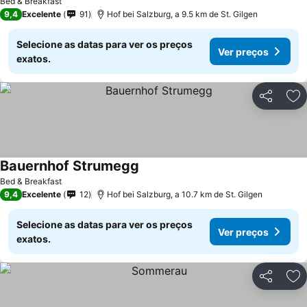
Bed & Breakfast
9,4
Excelente
91
Hof bei Salzburg, a 9.5 km de St. Gilgen
Selecione as datas para ver os preços
Ver preços
exatos.
Partilhar
Ad
Bauernhof Strumegg
Bed & Breakfast
9,4
Excelente
12
Hof bei Salzburg, a 10.7 km de St. Gilgen
Selecione as datas para ver os preços
Ver preços
exatos.
Partilhar
Ad