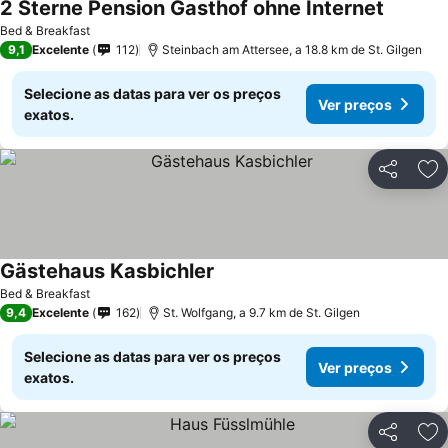
2 Sterne Pension Gasthof ohne Internet
Bed & Breakfast
9,1
Excelente
112
Steinbach am Attersee, a 18.8 km de St. Gilgen
Selecione as datas para ver os preços
Ver preços
exatos.
Partilhar
Ad
Gästehaus Kasbichler
Bed & Breakfast
9,4
Excelente
162
St. Wolfgang, a 9.7 km de St. Gilgen
Selecione as datas para ver os preços
Ver preços
exatos.
Partilhar
Ad