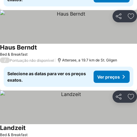
Partilhar
Ad
Haus Berndt
Bed & Breakfast
/
Attersee, a 19.7 km de St. Gilgen
Pontuação não disponível
Selecione as datas para ver os preços
Ver preços
exatos.
Partilhar
Ad
Landzeit
Bed & Breakfast