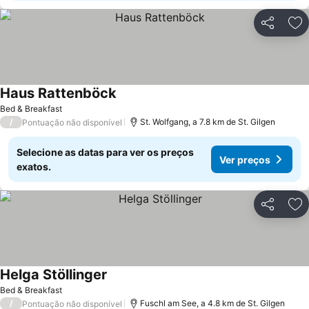
Partilhar
Ad
Haus Rattenböck
Bed & Breakfast
/
St. Wolfgang, a 7.8 km de St. Gilgen
Pontuação não disponível
Selecione as datas para ver os preços
Ver preços
exatos.
Partilhar
Ad
Helga Stöllinger
Bed & Breakfast
/
Fuschl am See, a 4.8 km de St. Gilgen
Pontuação não disponível