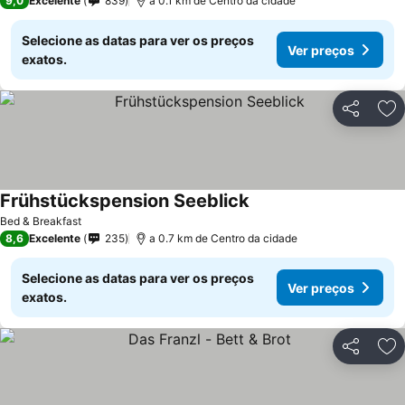
9,0
Excelente
839
a 0.1 km de Centro da cidade
Selecione as datas para ver os preços
Ver preços
exatos.
Partilhar
Ad
Frühstückspension Seeblick
Bed & Breakfast
8,6
Excelente
235
a 0.7 km de Centro da cidade
Selecione as datas para ver os preços
Ver preços
exatos.
Partilhar
Ad