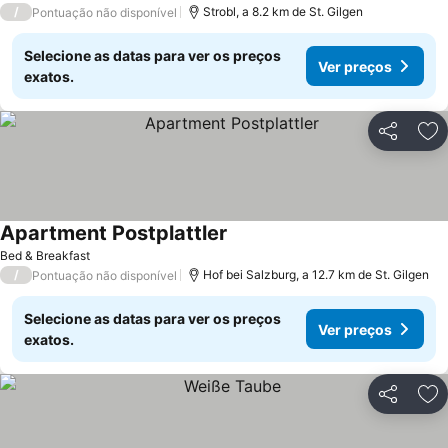
/
Strobl, a 8.2 km de St. Gilgen
Pontuação não disponível
Selecione as datas para ver os preços
Ver preços
exatos.
Partilhar
Ad
Apartment Postplattler
Bed & Breakfast
/
Hof bei Salzburg, a 12.7 km de St. Gilgen
Pontuação não disponível
Selecione as datas para ver os preços
Ver preços
exatos.
Partilhar
Ad