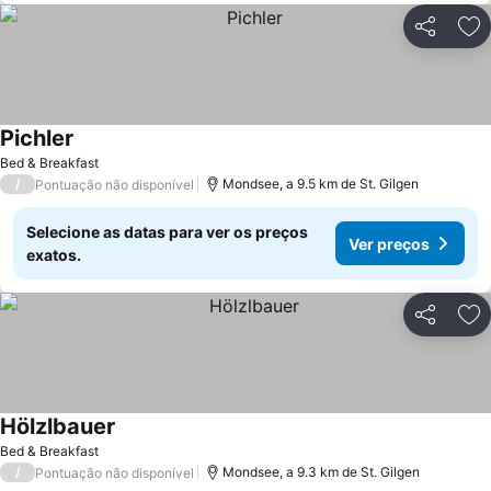
Partilhar
Ad
Pichler
Bed & Breakfast
/
Mondsee, a 9.5 km de St. Gilgen
Pontuação não disponível
Selecione as datas para ver os preços
Ver preços
exatos.
Partilhar
Ad
Hölzlbauer
Bed & Breakfast
/
Mondsee, a 9.3 km de St. Gilgen
Pontuação não disponível