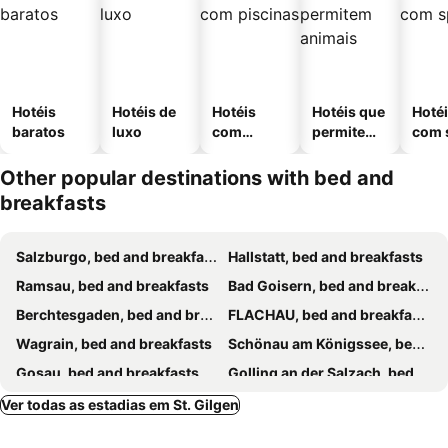
Hotéis
Hotéis de
Hotéis
Hotéis que
Hoté
baratos
luxo
com
permitem
com 
piscinas
animais
Other popular destinations with bed and
breakfasts
Salzburgo, bed and breakfasts
Hallstatt, bed and breakfasts
Ramsau, bed and breakfasts
Bad Goisern, bed and breakfasts
Berchtesgaden, bed and breakfasts
FLACHAU, bed and breakfasts
Wagrain, bed and breakfasts
Schönau am Königssee, bed and breakfasts
Gosau, bed and breakfasts
Golling an der Salzach, bed and breakfasts
Radstadt, bed and breakfasts
Bad Aussee, bed and breakfasts
Ver todas as estadias em St. Gilgen
Schladming, bed and breakfasts
Saaldorf-Surheim, bed and breakfasts