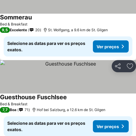
Sommerau
Bed & Breakfast
9,5
Excelente
20
St. Wolfgang, a 9.6 km de St. Gilgen
Selecione as datas para ver os preços
Ver preços
exatos.
Partilhar
Ad
Guesthouse Fuschlsee
Bed & Breakfast
7,7
Boa
71
Hof bei Salzburg, a 12.6 km de St. Gilgen
Selecione as datas para ver os preços
Ver preços
exatos.