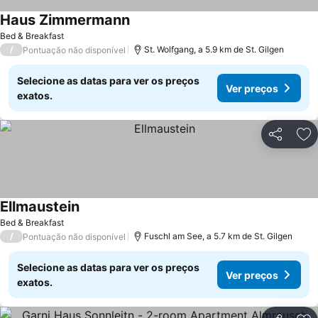
Haus Zimmermann
Bed & Breakfast
/
St. Wolfgang, a 5.9 km de St. Gilgen
Pontuação não disponível
Selecione as datas para ver os preços
Ver preços
exatos.
Partilhar
Ad
Ellmaustein
Bed & Breakfast
/
Fuschl am See, a 5.7 km de St. Gilgen
Pontuação não disponível
Selecione as datas para ver os preços
Ver preços
exatos.