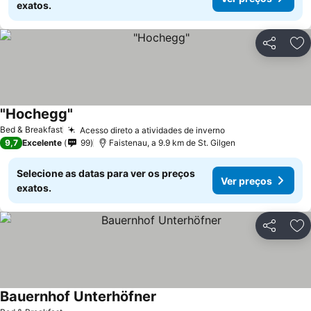
exatos.
Partilhar
Ad
"Hochegg"
Bed & Breakfast
Acesso direto a atividades de inverno
9,7
Excelente
99
Faistenau, a 9.9 km de St. Gilgen
Selecione as datas para ver os preços
Ver preços
exatos.
Partilhar
Ad
Bauernhof Unterhöfner