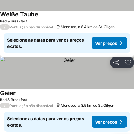
Weiße Taube
Bed & Breakfast
/
Mondsee, a 8.4 km de St. Gilgen
Pontuação não disponível
Selecione as datas para ver os preços
Ver preços
exatos.
Partilhar
Ad
Geier
Bed & Breakfast
/
Mondsee, a 8.5 km de St. Gilgen
Pontuação não disponível
Selecione as datas para ver os preços
Ver preços
exatos.