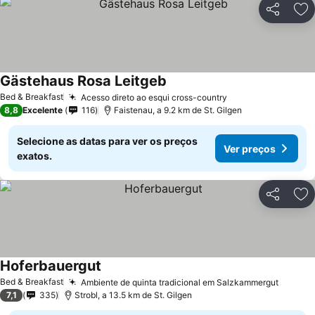
Partilhar
Ad
Gästehaus Rosa Leitgeb
Bed & Breakfast
Acesso direto ao esqui cross-country
8,8
Excelente
116
Faistenau, a 9.2 km de St. Gilgen
Selecione as datas para ver os preços
Ver preços
exatos.
Partilhar
Ad
Hoferbauergut
Bed & Breakfast
Ambiente de quinta tradicional em Salzkammergut
7,1
335
Strobl, a 13.5 km de St. Gilgen