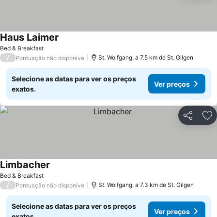
Haus Laimer
Bed & Breakfast
/
St. Wolfgang, a 7.5 km de St. Gilgen
Pontuação não disponível
Selecione as datas para ver os preços
Ver preços
exatos.
Partilhar
Ad
Limbacher
Bed & Breakfast
/
St. Wolfgang, a 7.3 km de St. Gilgen
Pontuação não disponível
Selecione as datas para ver os preços
Ver preços
exatos.