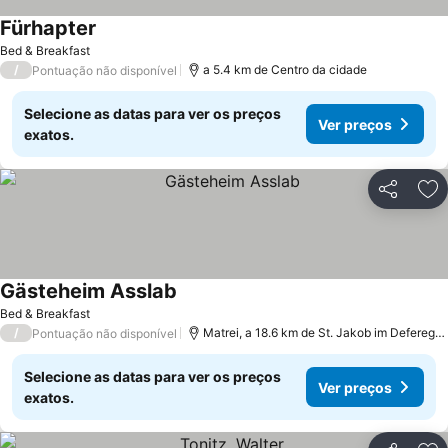
Fürhapter
Bed & Breakfast
/
a 5.4 km de Centro da cidade
Pontuação não disponível
Selecione as datas para ver os preços
Ver preços
exatos.
Partilhar
Ad
Gästeheim Asslab
Bed & Breakfast
/
Matrei, a 18.6 km de St. Jakob im Defereggental
Pontuação não disponível
Selecione as datas para ver os preços
Ver preços
exatos.