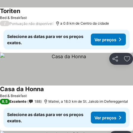
Toriten
Bed & Breakfast
/
a 0.6 km de Centro da cidade
Pontuação não disponível
Selecione as datas para ver os preços
Ver preços
exatos.
Partilhar
Ad
Casa da Honna
Bed & Breakfast
8,5
Excelente
188
Matrei, a 18.0 km de St. Jakob im Defereggental
Selecione as datas para ver os preços
Ver preços
exatos.