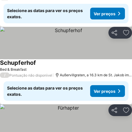
Selecione as datas para ver os preços
Ver preços
exatos.
Partilhar
Ad
Schupferhof
Bed & Breakfast
/
Außervillgraten, a 16.3 km de St. Jakob im Defereggental
Pontuação não disponível
Selecione as datas para ver os preços
Ver preços
exatos.
Partilhar
Ad