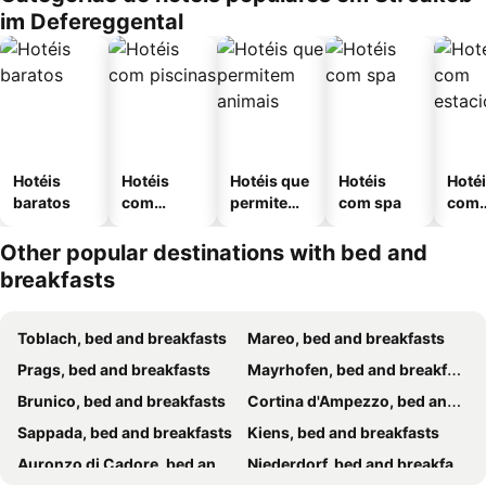
im Defereggental
Hotéis
Hotéis
Hotéis que
Hotéis
Hoté
baratos
com
permitem
com spa
com
piscinas
animais
esta
ment
Other popular destinations with bed and
breakfasts
Toblach, bed and breakfasts
Mareo, bed and breakfasts
Prags, bed and breakfasts
Mayrhofen, bed and breakfasts
Brunico, bed and breakfasts
Cortina d'Ampezzo, bed and breakfasts
Sappada, bed and breakfasts
Kiens, bed and breakfasts
Auronzo di Cadore, bed and breakfasts
Niederdorf, bed and breakfasts