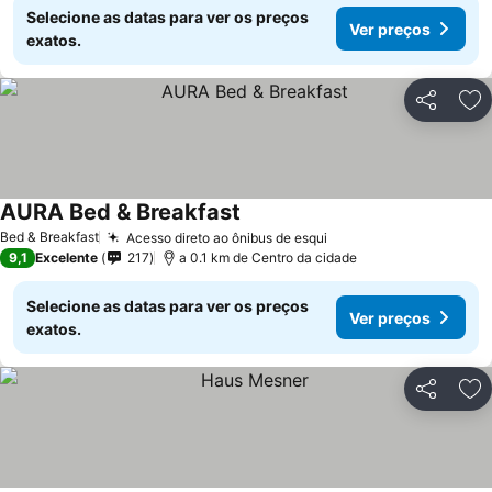
Selecione as datas para ver os preços
Ver preços
exatos.
Partilhar
Ad
AURA Bed & Breakfast
Bed & Breakfast
Acesso direto ao ônibus de esqui
9,1
Excelente
217
a 0.1 km de Centro da cidade
Selecione as datas para ver os preços
Ver preços
exatos.
Partilhar
Ad