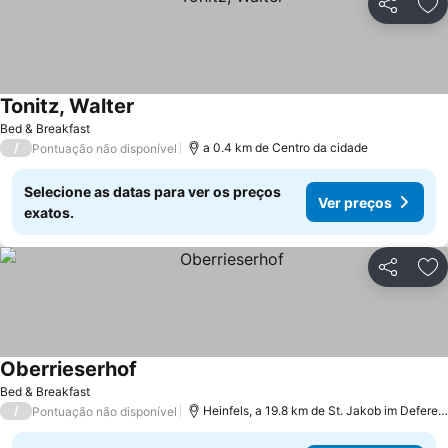
Partilhar
Ad
Tonitz, Walter
Bed & Breakfast
/
a 0.4 km de Centro da cidade
Pontuação não disponível
Selecione as datas para ver os preços
Ver preços
exatos.
Partilhar
Ad
Oberrieserhof
Bed & Breakfast
/
Heinfels, a 19.8 km de St. Jakob im Defereggental
Pontuação não disponível