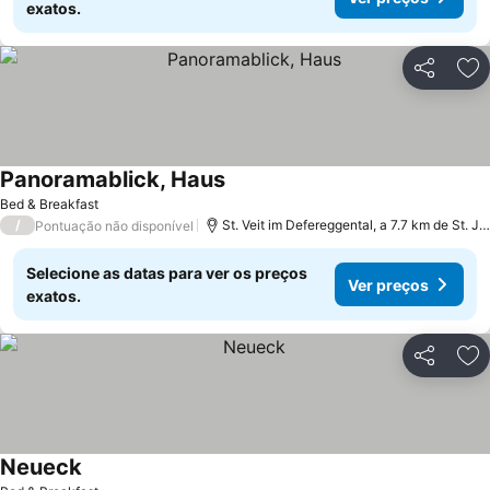
exatos.
Partilhar
Ad
Panoramablick, Haus
Bed & Breakfast
/
St. Veit im Defereggental, a 7.7 km de St. Jakob im Defereggental
Pontuação não disponível
Selecione as datas para ver os preços
Ver preços
exatos.
Partilhar
Ad
Neueck