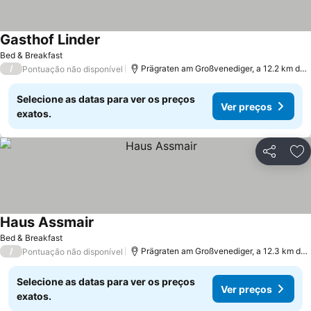
Gasthof Linder
Bed & Breakfast
/
Prägraten am Großvenediger, a 12.2 km de St. Jakob im Defereggental
Pontuação não disponível
Selecione as datas para ver os preços
Ver preços
exatos.
Partilhar
Ad
Haus Assmair
Bed & Breakfast
/
Prägraten am Großvenediger, a 12.3 km de St. Jakob im Defereggental
Pontuação não disponível
Selecione as datas para ver os preços
Ver preços
exatos.