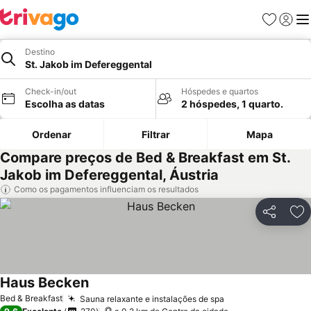
Favoritos
Iniciar
Me
Destino
St. Jakob im Defereggental
Check-in/out
Hóspedes e quartos
Escolha as datas
2 hóspedes, 1 quarto.
Ordenar
Filtrar
Mapa
Compare preços de Bed & Breakfast em St.
Jakob im Defereggental, Áustria
Como os pagamentos influenciam os resultados
Partilhar
Ad
Haus Becken
Bed & Breakfast
Sauna relaxante e instalações de spa