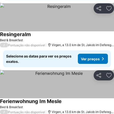
Partilhar
Ad
Resingeralm
Bed & Breakfast
/
Virgen, a 13.0 km de St. Jakob im Defereggental
Pontuação não disponível
Selecione as datas para ver os preços
Ver preços
exatos.
Partilhar
Ad
Ferienwohnung Im Mesle
Bed & Breakfast
/
Virgen, a 13.6 km de St. Jakob im Defereggental
Pontuação não disponível