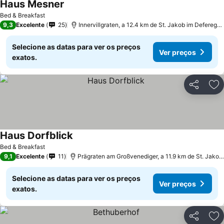
Haus Mesner
Bed & Breakfast
9,3
Excelente
25
Innervillgraten, a 12.4 km de St. Jakob im Defereggental
Selecione as datas para ver os preços
Ver preços
exatos.
Partilhar
Ad
Haus Dorfblick
Bed & Breakfast
9,1
Excelente
11
Prägraten am Großvenediger, a 11.9 km de St. Jakob im Defereggental
Selecione as datas para ver os preços
Ver preços
exatos.
Partilhar
Ad