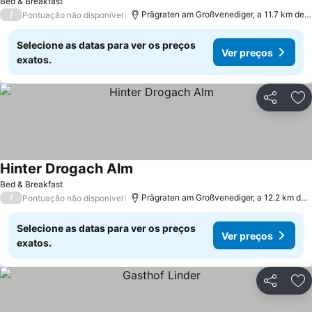
Bed & Breakfast
/
Prägraten am Großvenediger, a 11.7 km de St. Jakob im Defereggental
Pontuação não disponível
Selecione as datas para ver os preços
Ver preços
exatos.
Partilhar
Ad
Hinter Drogach Alm
Bed & Breakfast
/
Prägraten am Großvenediger, a 12.2 km de St. Jakob im Defereggental
Pontuação não disponível
Selecione as datas para ver os preços
Ver preços
exatos.
Partilhar
Ad