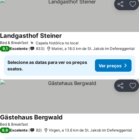
Partilhar
Ad
Landgasthof Steiner
Bed & Breakfast
Capela histórica no local
9,1
Excelente
833
Matrei, a 18.0 km de St. Jakob im Defereggental
Selecione as datas para ver os preços
Ver preços
exatos.
Partilhar
Ad
Gästehaus Bergwald
Bed & Breakfast
9,6
Excelente
82
Virgen, a 13.6 km de St. Jakob im Defereggental