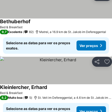
Bethuberhof
Bed & Breakfast
9,7
Excelente
82
Matrei, a 16.9 km de St. Jakob im Defereggental
Selecione as datas para ver os preços
Ver preços
exatos.
Partilhar
Ad
Kleinlercher, Erhard
Bed & Breakfast
8,2
Muito boa
5
St. Veit im Defereggental, a 4.6 km de St. Jakob im Defereggental
Selecione as datas para ver os preços
Ver preços