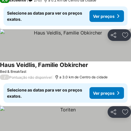
9,6
Excelente
270
a 0.2 km de Centro da cidade
Selecione as datas para ver os preços
Ver preços
exatos.
Partilhar
Ad
Haus Veidlis, Familie Obkircher
Bed & Breakfast
/
a 3.0 km de Centro da cidade
Pontuação não disponível
Selecione as datas para ver os preços
Ver preços
exatos.
Partilhar
Ad