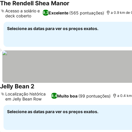
The Rendell Shea Manor
Acesso a solário e
Excelente
(565 pontuações)
9,3
a 0.9 km de 
deck coberto
Selecione as datas para ver os preços exatos.
Jelly Bean 2
Localização histórica
Muito boa
(99 pontuações)
8,4
a 0.4 km
em Jelly Bean Row
Selecione as datas para ver os preços exatos.