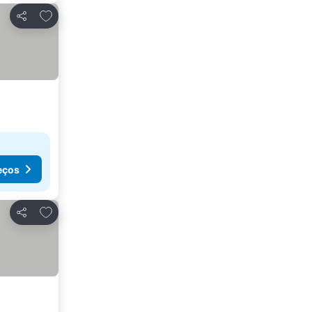
Adicionar aos favoritos
Partilhar
eços
Adicionar aos favoritos
Partilhar