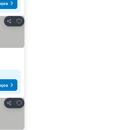
eços
Adicionar aos favoritos
Partilhar
eços
Adicionar aos favoritos
Partilhar