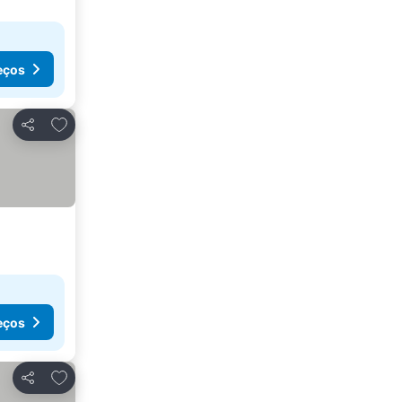
eços
Adicionar aos favoritos
Partilhar
eços
Adicionar aos favoritos
Partilhar