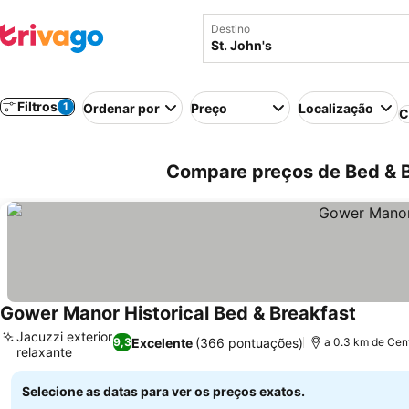
Destino
Filtros
1
Ordenar por
Preço
Localização
C
Compare preços de Bed & B
Gower Manor Historical Bed & Breakfast
Jacuzzi exterior
Excelente
(366 pontuações)
9,3
a 0.3 km de Cen
relaxante
Selecione as datas para ver os preços exatos.