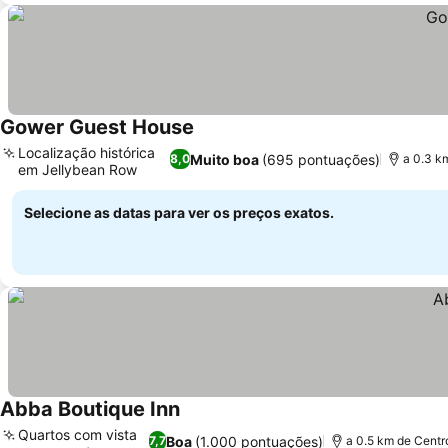
Gower Guest House
Localização histórica
Muito boa
(695 pontuações)
8,0
a 0.3 k
em Jellybean Row
Selecione as datas para ver os preços exatos.
Abba Boutique Inn
Quartos com vista
Boa
(1.000 pontuações)
7,7
a 0.5 km de Centr