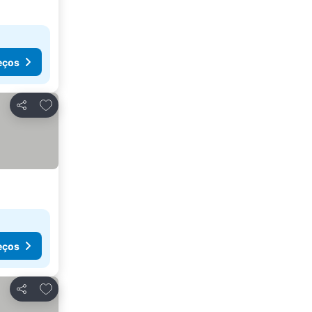
eços
Adicionar aos favoritos
Partilhar
eços
Adicionar aos favoritos
Partilhar