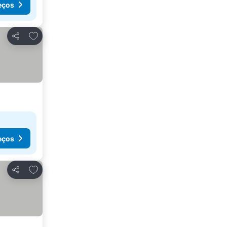
eços
Adicionar aos favoritos
Partilhar
eços
Adicionar aos favoritos
Partilhar