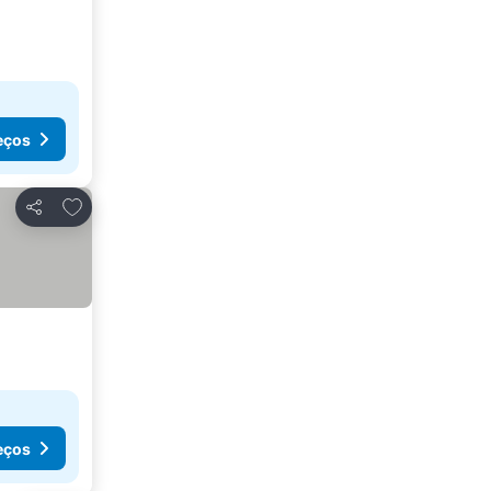
eços
Adicionar aos favoritos
Partilhar
eços