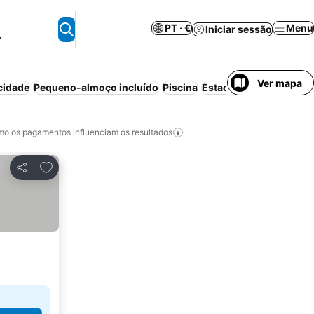
PT · €
Menu
Iniciar sessão
.
Ver mapa
cidade
Pequeno-almoço incluído
Piscina
Estacionamento
Trans
o os pagamentos influenciam os resultados
Adicionar aos favoritos
Partilhar