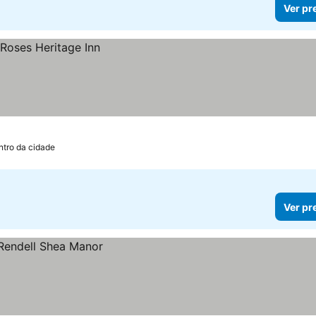
Ver pr
ntro da cidade
Ver pr