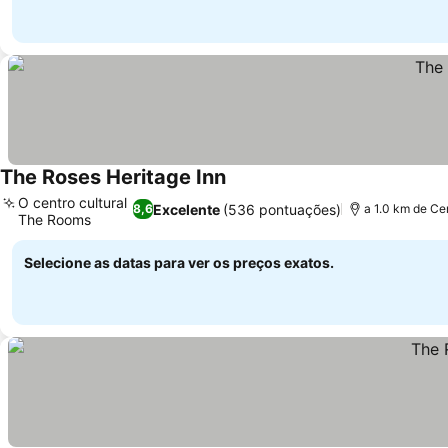
The Roses Heritage Inn
O centro cultural
Excelente
(536 pontuações)
8,6
a 1.0 km de Ce
The Rooms
Selecione as datas para ver os preços exatos.