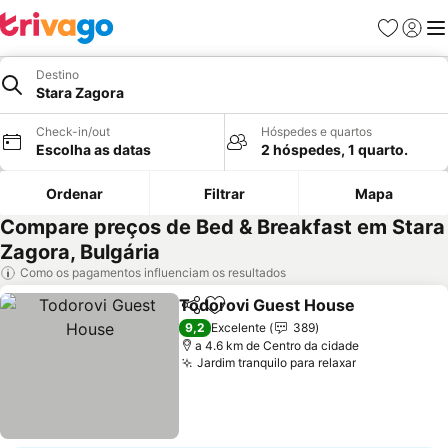
Favoritos
Iniciar
Me
Destino
Stara Zagora
Check-in/out
Hóspedes e quartos
Escolha as datas
2 hóspedes, 1 quarto.
Ordenar
Filtrar
Mapa
Compare preços de Bed & Breakfast em Stara
Zagora, Bulgária
Como os pagamentos influenciam os resultados
Todorovi Guest House
Partilhar
Adicionar aos favoritos
Ver
9,2
Excelente
389
a 4.6 km de Centro da cidade
Jardim tranquilo para relaxar
Ver preços