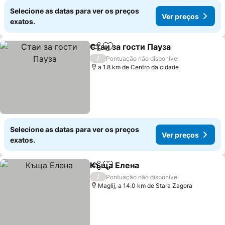
Selecione as datas para ver os preços
Ver preços
exatos.
Стаи за гости Пауза
Partilhar
Adicionar aos favoritos
Ver p
/
Pontuação não disponível
a 1.8 km de Centro da cidade
Selecione as datas para ver os preços
Ver preços
exatos.
Къща Елена
Partilhar
Adicionar aos favoritos
Ver preços
/
Pontuação não disponível
Maglij, a 14.0 km de Stara Zagora