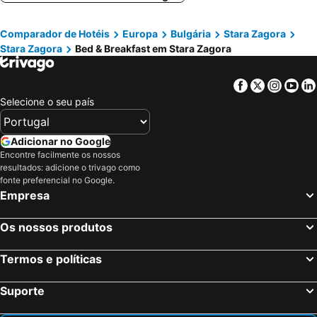
Comparador de Hotéis
Europa
Bulgária
Stara Zagora
Stara Zagora
Bed & Breakfast em Stara Zagora
Facebook
Twitter
Insta
Yo
Selecione o seu país
Adicionar no Google
Encontre facilmente os nossos
resultados: adicione o trivago como
fonte preferencial no Google.
Empresa
Os nossos produtos
Termos e políticas
Suporte