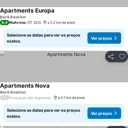
Apartments Europa
Bed & Breakfast
8,4
Muito boa
202
a 0.2 km da praia
Selecione as datas para ver os preços
Ver preços
exatos.
Partilhar
Ad
Apartments Nova
Bed & Breakfast
/
a 0.1 km da praia
Pontuação não disponível
Selecione as datas para ver os preços
Ver preços
exatos.