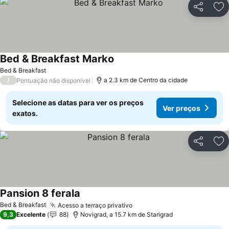
Partilhar
Ad
Bed & Breakfast Marko
Bed & Breakfast
/
a 2.3 km de Centro da cidade
Pontuação não disponível
Selecione as datas para ver os preços
Ver preços
exatos.
Partilhar
Ad
Pansion 8 ferala
Bed & Breakfast
Acesso a terraço privativo
9,3
Excelente
88
Novigrad, a 15.7 km de Starigrad