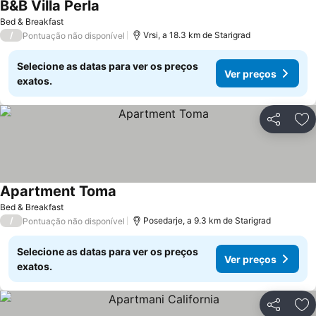
B&B Villa Perla
Bed & Breakfast
/
Vrsi, a 18.3 km de Starigrad
Pontuação não disponível
Selecione as datas para ver os preços
Ver preços
exatos.
Partilhar
Ad
Apartment Toma
Bed & Breakfast
/
Posedarje, a 9.3 km de Starigrad
Pontuação não disponível
Selecione as datas para ver os preços
Ver preços
exatos.
Partilhar
Ad