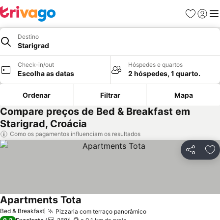
Favoritos
Iniciar
Me
Destino
Starigrad
Check-in/out
Hóspedes e quartos
Escolha as datas
2 hóspedes, 1 quarto.
Ordenar
Filtrar
Mapa
Compare preços de Bed & Breakfast em
Starigrad, Croácia
Como os pagamentos influenciam os resultados
Partilhar
Ad
Apartments Tota
Bed & Breakfast
Pizzaria com terraço panorâmico