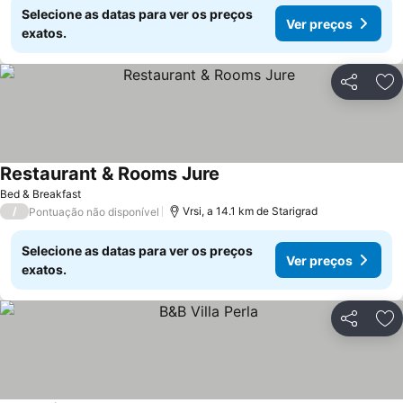
Selecione as datas para ver os preços
Ver preços
exatos.
Partilhar
Ad
Restaurant & Rooms Jure
Bed & Breakfast
/
Vrsi, a 14.1 km de Starigrad
Pontuação não disponível
Selecione as datas para ver os preços
Ver preços
exatos.
Partilhar
Ad