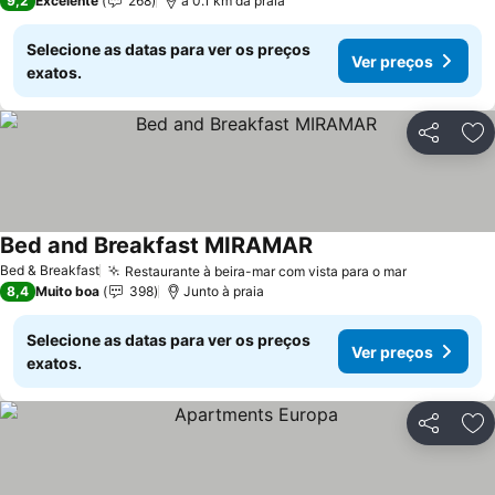
9,2
Excelente
268
a 0.1 km da praia
Selecione as datas para ver os preços
Ver preços
exatos.
Partilhar
Ad
Bed and Breakfast MIRAMAR
Bed & Breakfast
Restaurante à beira-mar com vista para o mar
8,4
Muito boa
398
Junto à praia
Selecione as datas para ver os preços
Ver preços
exatos.
Partilhar
Ad