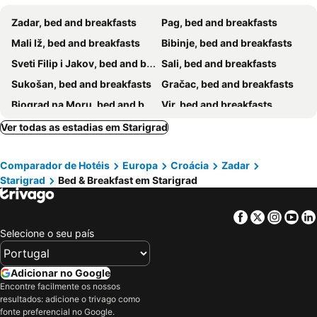
Zadar, bed and breakfasts
Pag, bed and breakfasts
Mali Iž, bed and breakfasts
Bibinje, bed and breakfasts
Sveti Filip i Jakov, bed and breakfasts
Sali, bed and breakfasts
Sukošan, bed and breakfasts
Gračac, bed and breakfasts
Biograd na Moru, bed and breakfasts
Vir, bed and breakfasts
Novigrad, bed and breakfasts
Pakoštane, bed and breakfasts
Ver todas as estadias em Starigrad
Preko, bed and breakfasts
Perušić, bed and breakfasts
Comparador de Hotéis
Europa
Croácia
Zadar
Privlaka, bed and breakfasts
Vrsi, bed and breakfasts
Starigrad
Bed & Breakfast em Starigrad
Karlobag, bed and breakfasts
Benkovac, bed and breakfasts
Obrovac, bed and breakfasts
Metajna, bed and breakfasts
Facebook
Twitter
Insta
Yo
Selecione o seu país
Adicionar no Google
Encontre facilmente os nossos
resultados: adicione o trivago como
fonte preferencial no Google.