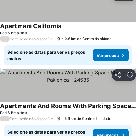
Apartmani California
Bed & Breakfast
/
a 0.6 km de Centro da cidade
Pontuação não disponível
Selecione as datas para ver os preços
Ver preços
exatos.
Partilhar
Ad
Apartments And Rooms With Parking Space Starigrad, Paklenica - 24535
Bed & Breakfast
/
a 5.9 km de Centro da cidade
Pontuação não disponível
Selecione as datas para ver os preços
Ver preços