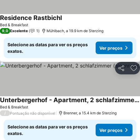
Residence Rastbichl
Bed & Breakfast
9,0
Excelente
1
Mühlbach, a 19.9 km de Sterzing
Selecione as datas para ver os preços
Ver preços
exatos.
Partilhar
Ad
Unterbergerhof - Apartment, 2 schlafzimmer (alpenrose)
Bed & Breakfast
/
Brenner, a 15.4 km de Sterzing
Pontuação não disponível
Selecione as datas para ver os preços
Ver preços
exatos.