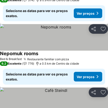
9,0
Excelente
374
a 0.9 km de Centro da cidade
Selecione as datas para ver os preços
Ver preços
exatos.
Partilhar
Ad
Nepomuk rooms
Bed & Breakfast
Restaurante familiar com pizza
9,2
Excelente
776
a 0.5 km de Centro da cidade
Selecione as datas para ver os preços
Ver preços
exatos.
Partilhar
Ad