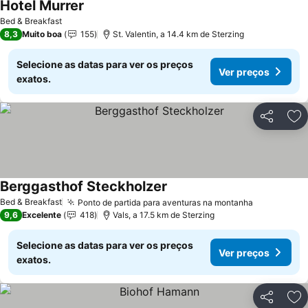
Hotel Murrer
Bed & Breakfast
8,3
Muito boa
155
St. Valentin, a 14.4 km de Sterzing
Selecione as datas para ver os preços
Ver preços
exatos.
Partilhar
Ad
Berggasthof Steckholzer
Bed & Breakfast
Ponto de partida para aventuras na montanha
9,6
Excelente
418
Vals, a 17.5 km de Sterzing
Selecione as datas para ver os preços
Ver preços
exatos.
Partilhar
Ad