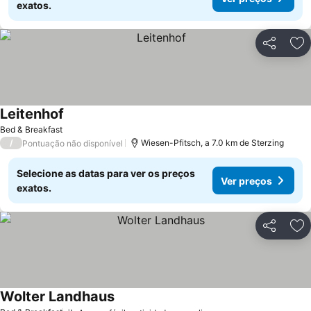
exatos.
Partilhar
Ad
Leitenhof
Bed & Breakfast
/
Wiesen-Pfitsch, a 7.0 km de Sterzing
Pontuação não disponível
Selecione as datas para ver os preços
Ver preços
exatos.
Partilhar
Ad
Wolter Landhaus