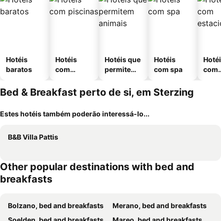
Hotéis
Hotéis
Hotéis que
Hotéis
Hoté
baratos
com
permitem
com spa
com
piscinas
animais
esta
ment
Bed & Breakfast perto de si, em Sterzing
Estes hotéis também poderão interessá-lo...
B&B Villa Pattis
Other popular destinations with bed and
breakfasts
Bolzano, bed and breakfasts
Merano, bed and breakfasts
Soelden, bed and breakfasts
Mareo, bed and breakfasts