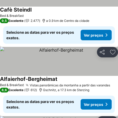
Cafè Steindl
Bed & Breakfast
9,5
Excelente
2.477
a 0.9 km de Centro da cidade
Selecione as datas para ver os preços
Ver preços
exatos.
Partilhar
Ad
Alfaierhof-Bergheimat
Bed & Breakfast
Vistas panorâmicas da montanha a partir das varandas
8,6
Excelente
612
Gschnitz, a 17.3 km de Sterzing
Selecione as datas para ver os preços
Ver preços
exatos.