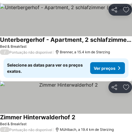
Partilhar
Ad
Unterbergerhof - Apartment, 2 schlafzimmer (margerite)
Bed & Breakfast
/
Brenner, a 15.4 km de Sterzing
Pontuação não disponível
Selecione as datas para ver os preços
Ver preços
exatos.
Partilhar
Ad
Zimmer Hinterwalderhof 2
Bed & Breakfast
/
Mühlbach, a 19.4 km de Sterzing
Pontuação não disponível