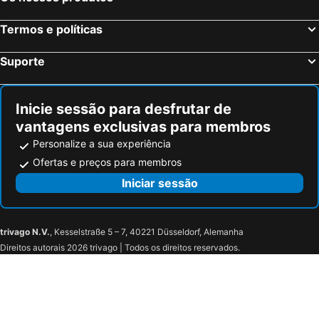
Längenfeld, bed and breakfasts
Terenten, bed and breakfasts
Termos e políticas
St. Lorenzen, bed and breakfasts
Badia, bed and breakfasts
Marling, bed and breakfasts
Ritten - Klobenstein, bed and breakfasts
Suporte
Mühlbach, bed and breakfasts
Mölten, bed and breakfasts
Colfosco, bed and breakfasts
St. Ulrich, bed and breakfasts
Inicie sessão para desfrutar de
vantagens exclusivas para membros
Personalize a sua experiência
Ofertas e preços para membros
Iniciar sessão
trivago N.V.
, Kesselstraße 5 – 7, 40221 Düsseldorf, Alemanha
Direitos autorais 2026 trivago | Todos os direitos reservados.