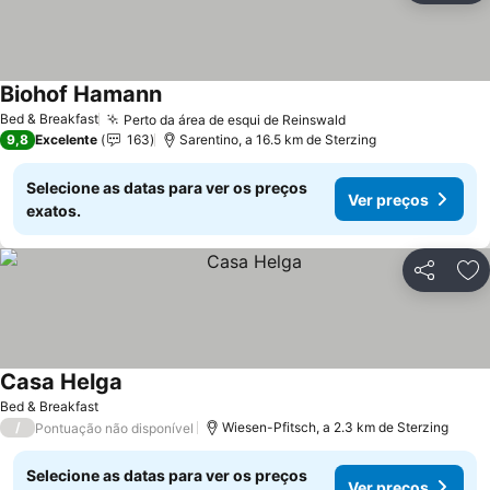
Biohof Hamann
Bed & Breakfast
Perto da área de esqui de Reinswald
9,8
Excelente
163
Sarentino, a 16.5 km de Sterzing
Selecione as datas para ver os preços
Ver preços
exatos.
Partilhar
Ad
Casa Helga
Bed & Breakfast
/
Wiesen-Pfitsch, a 2.3 km de Sterzing
Pontuação não disponível
Selecione as datas para ver os preços
Ver preços