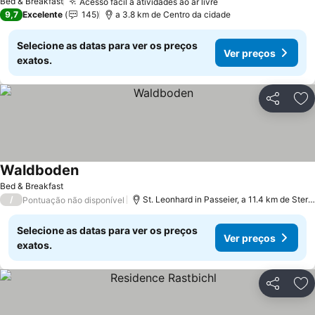
Bed & Breakfast
Acesso fácil a atividades ao ar livre
9,7
Excelente
145
a 3.8 km de Centro da cidade
Selecione as datas para ver os preços
Ver preços
exatos.
Partilhar
Ad
Waldboden
Bed & Breakfast
/
St. Leonhard in Passeier, a 11.4 km de Sterzing
Pontuação não disponível
Selecione as datas para ver os preços
Ver preços
exatos.
Partilhar
Ad