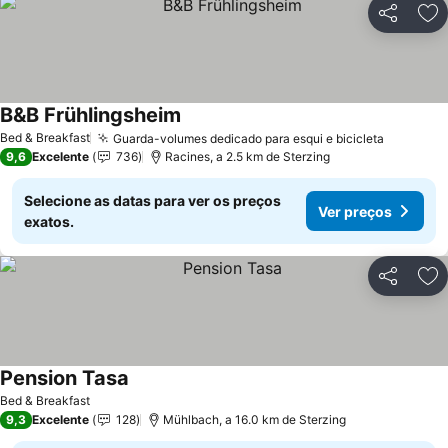
Partilhar
Ad
B&B Frühlingsheim
Bed & Breakfast
Guarda-volumes dedicado para esqui e bicicleta
9,6
Excelente
736
Racines, a 2.5 km de Sterzing
Selecione as datas para ver os preços
Ver preços
exatos.
Partilhar
Ad
Pension Tasa
Bed & Breakfast
9,3
Excelente
128
Mühlbach, a 16.0 km de Sterzing