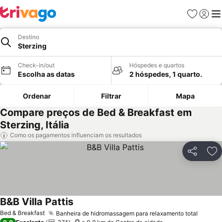
Favoritos
Iniciar
Me
Destino
Sterzing
Check-in/out
Hóspedes e quartos
Escolha as datas
2 hóspedes, 1 quarto.
Ordenar
Filtrar
Mapa
Compare preços de Bed & Breakfast em
Sterzing, Itália
Como os pagamentos influenciam os resultados
Partilhar
Ad
B&B Villa Pattis
Bed & Breakfast
Banheira de hidromassagem para relaxamento total