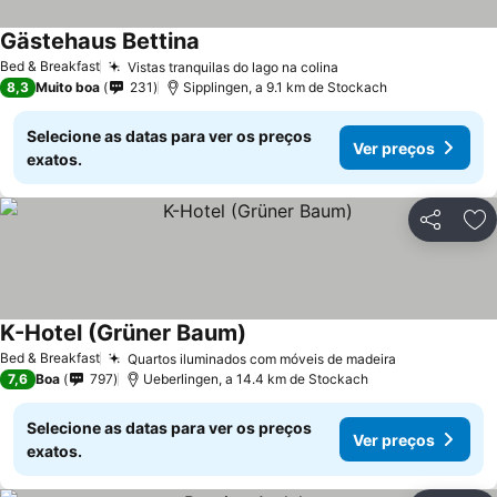
Gästehaus Bettina
Ver preços
Bed & Breakfast
Vistas tranquilas do lago na colina
Ver preços
8,3
Muito boa
231
Sipplingen, a 9.1 km de Stockach
Selecione as datas para ver os preços
Ver preços
exatos.
Partilhar
Ad
K-Hotel (Grüner Baum)
Ver preços
Bed & Breakfast
Quartos iluminados com móveis de madeira
Ver preços
7,6
Boa
797
Ueberlingen, a 14.4 km de Stockach
Selecione as datas para ver os preços
Ver preços
exatos.