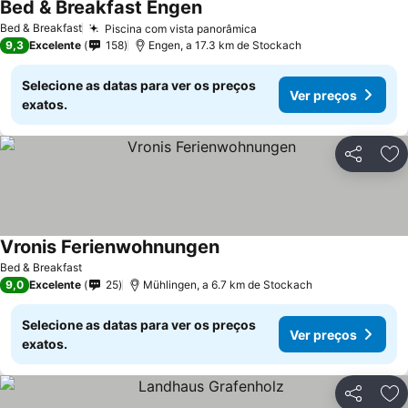
Bed & Breakfast Engen
Ver preços
Bed & Breakfast
Piscina com vista panorâmica
Ver preços
9,3
Excelente
158
Engen, a 17.3 km de Stockach
Selecione as datas para ver os preços
Ver preços
exatos.
Partilhar
Ad
Vronis Ferienwohnungen
Ver preços
Bed & Breakfast
9,0
Excelente
25
Mühlingen, a 6.7 km de Stockach
Selecione as datas para ver os preços
Ver preços
exatos.
Partilhar
Ad