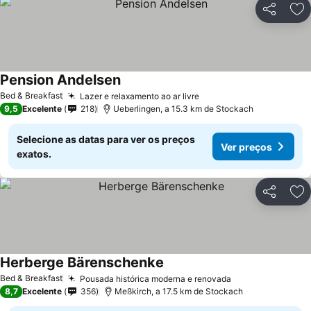
Partilhar
Ad
Pension Andelsen
Ver preços
Bed & Breakfast
Lazer e relaxamento ao ar livre
Ver preços
9,5
Excelente
218
Ueberlingen, a 15.3 km de Stockach
Selecione as datas para ver os preços
Ver preços
exatos.
Partilhar
Ad
Herberge Bärenschenke
Ver preços
Bed & Breakfast
Pousada histórica moderna e renovada
Ver preços
8,7
Excelente
356
Meßkirch, a 17.5 km de Stockach