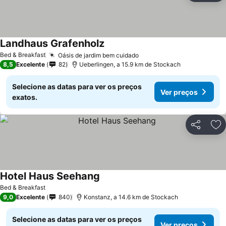
Landhaus Grafenholz
Ver preços
Bed & Breakfast
Oásis de jardim bem cuidado
Ver preços
8,5
Excelente
82
Ueberlingen, a 15.9 km de Stockach
Selecione as datas para ver os preços
Ver preços
exatos.
Partilhar
Ad
Hotel Haus Seehang
Ver preços
Bed & Breakfast
9,0
Excelente
840
Konstanz, a 14.6 km de Stockach
Selecione as datas para ver os preços
Ver preços