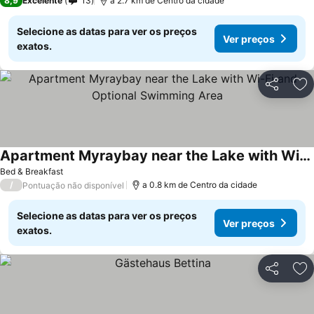
8,9
Excelente
13
a 2.7 km de Centro da cidade
Selecione as datas para ver os preços
Ver preços
exatos.
Partilhar
Ad
Apartment Myraybay near the Lake with Wi-Fi and Optional Swimming Area
Ver preços
Bed & Breakfast
/
a 0.8 km de Centro da cidade
Pontuação não disponível
Selecione as datas para ver os preços
Ver preços
exatos.
Partilhar
Ad