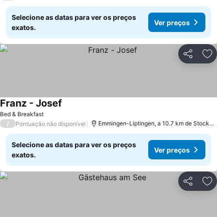
Selecione as datas para ver os preços
Ver preços
exatos.
Partilhar
Ad
Franz - Josef
Ver preços
Bed & Breakfast
/
Emmingen-Liptingen, a 10.7 km de Stockac
Pontuação não disponível
Selecione as datas para ver os preços
Ver preços
exatos.
Partilhar
Ad