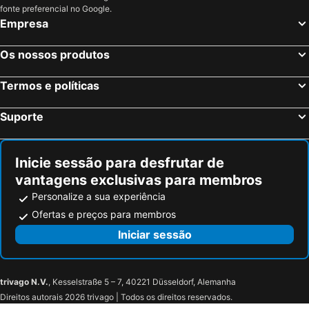
Engen, bed and breakfasts
Horgenzell, bed and breakfasts
fonte preferencial no Google.
Empresa
Embrach, bed and breakfasts
Bodman-Ludwigshafen, bed and breakfasts
Mühlingen, bed and breakfasts
Moos, bed and breakfasts
Os nossos produtos
Kradolf-Schönenberg, bed and breakfasts
Niedereschach, bed and breakfasts
Termos e políticas
Müllheim Dorf, bed and breakfasts
Sirnach, bed and breakfasts
Schaffhausen, bed and breakfasts
Dettighofen, bed and breakfasts
Suporte
Elgg, bed and breakfasts
Reichenau, bed and breakfasts
Donaueschingen, bed and breakfasts
Kreuzlingen, bed and breakfasts
Inicie sessão para desfrutar de
vantagens exclusivas para membros
Personalize a sua experiência
Ofertas e preços para membros
Iniciar sessão
trivago N.V.
, Kesselstraße 5 – 7, 40221 Düsseldorf, Alemanha
Direitos autorais 2026 trivago | Todos os direitos reservados.