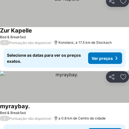
Partilhar
Ad
Zur Kapelle
Ver preços
Bed & Breakfast
/
Konstanz, a 17.5 km de Stockach
Pontuação não disponível
Selecione as datas para ver os preços
Ver preços
exatos.
Partilhar
Ad
myraybay.
Ver preços
Bed & Breakfast
/
a 0.8 km de Centro da cidade
Pontuação não disponível