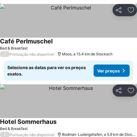
Partilhar
Ad
Café Perlmuschel
Ver preços
Bed & Breakfast
/
Moos, a 15.4 km de Stockach
Pontuação não disponível
Selecione as datas para ver os preços
Ver preços
exatos.
Partilhar
Ad
Hotel Sommerhaus
Ver preços
Bed & Breakfast
/
Bodman-Ludwigshafen, a 5.9 km de Stock
Pontuação não disponível