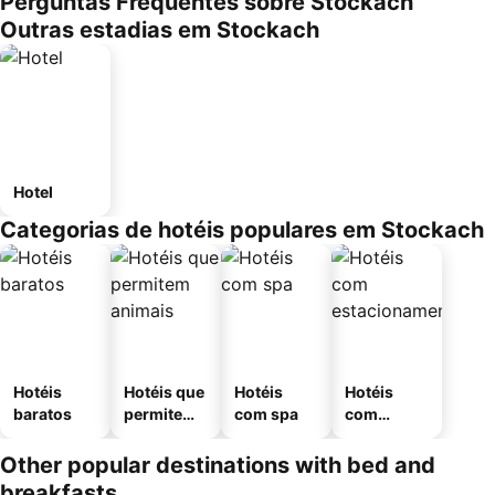
Perguntas Frequentes sobre Stockach
Outras estadias em Stockach
Hotel
Categorias de hotéis populares em Stockach
Hotéis
Hotéis que
Hotéis
Hotéis
baratos
permitem
com spa
com
animais
estaciona
mento
Other popular destinations with bed and
breakfasts