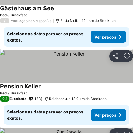
Gästehaus am See
Ver preços
Bed & Breakfast
/
Radolfzell, a 12.1 km de Stockach
Pontuação não disponível
Selecione as datas para ver os preços
Ver preços
exatos.
Partilhar
Ad
Pension Keller
Ver preços
Bed & Breakfast
9,1
Excelente
133
Reichenau, a 18.0 km de Stockach
Selecione as datas para ver os preços
Ver preços
exatos.