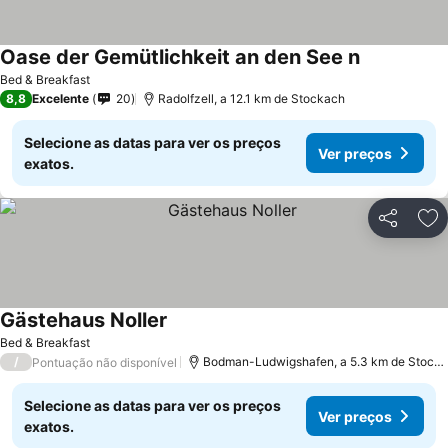
Oase der Gemütlichkeit an den See n
Ver preços
Bed & Breakfast
8,8
Excelente
20
Radolfzell, a 12.1 km de Stockach
Selecione as datas para ver os preços
Ver preços
exatos.
Partilhar
Ad
Gästehaus Noller
Ver preços
Bed & Breakfast
/
Bodman-Ludwigshafen, a 5.3 km de Stock
Pontuação não disponível
Selecione as datas para ver os preços
Ver preços
exatos.