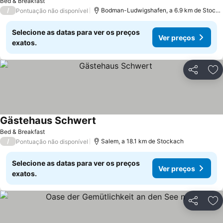
Bed & Breakfast
/
Bodman-Ludwigshafen, a 6.9 km de Stock
Pontuação não disponível
Selecione as datas para ver os preços
Ver preços
exatos.
Partilhar
Ad
Gästehaus Schwert
Ver preços
Bed & Breakfast
/
Salem, a 18.1 km de Stockach
Pontuação não disponível
Selecione as datas para ver os preços
Ver preços
exatos.
Partilhar
Ad