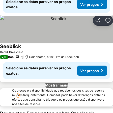
Selecione as datas para ver os preços
Ver preços
exatos.
Partilhar
Ad
Seeblick
Ver preços
Bed & Breakfast
7,6
Boa
5
Gaienhofen, a 18.9 km de Stockach
Selecione as datas para ver os preços
Ver preços
exatos.
Mostrar mais
Os preços e a disponibilidade que recebemos dos sites de reserva
mudam frequentemente. Como tal, pode haver diferenças entre as
ofertas que consulta no trivago e os preços que estão disponíveis
nos sites de reserva.