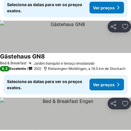
Selecione as datas para ver os preços
Ver preços
exatos.
Partilhar
Ad
Gästehaus GN8
Ver preços
Bed & Breakfast
Jardim tranquilo e terraço ensolarado
Ver preços
9,3
Excelente
252
Rielasingen-Worblingen, a 18.5 km de Stockach
Selecione as datas para ver os preços
Ver preços
exatos.
Partilhar
Ad