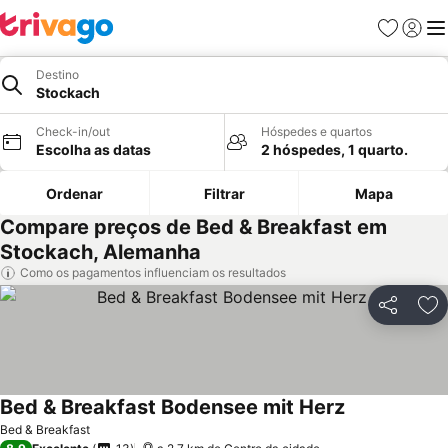
Favoritos
Iniciar
Me
Destino
Stockach
Check-in/out
Hóspedes e quartos
Escolha as datas
2 hóspedes, 1 quarto.
Ordenar
Filtrar
Mapa
Compare preços de Bed & Breakfast em
Stockach, Alemanha
Como os pagamentos influenciam os resultados
Partilhar
Ad
Bed & Breakfast Bodensee mit Herz
Ver preços
Bed & Breakfast