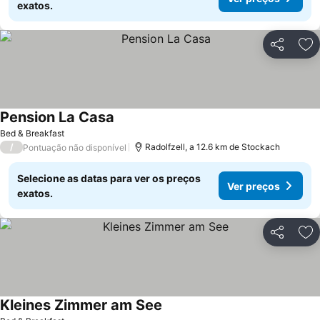
exatos.
Partilhar
Ad
Pension La Casa
Ver preços
Bed & Breakfast
/
Radolfzell, a 12.6 km de Stockach
Pontuação não disponível
Selecione as datas para ver os preços
Ver preços
exatos.
Partilhar
Ad
Kleines Zimmer am See
Ver preços