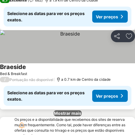
8,7
Excelente
682
a 1.9 km de Centro da cidade
Selecione as datas para ver os preços
Ver preços
exatos.
Partilhar
Ad
Braeside
Ver preços
Bed & Breakfast
/
a 0.7 km de Centro da cidade
Pontuação não disponível
Selecione as datas para ver os preços
Ver preços
exatos.
Mostrar mais
Os preços e a disponibilidade que recebemos dos sites de reserva
mudam frequentemente. Como tal, pode haver diferenças entre as
ofertas que consulta no trivago e os preços que estão disponíveis