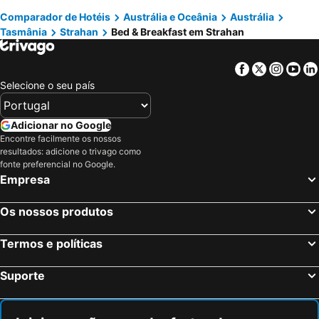
Comparador de Hotéis
Austrália e Oceânia
Austrália
Tasmânia
Strahan
Bed & Breakfast em Strahan
Facebook
Twitter
Insta
Yo
Selecione o seu país
Adicionar no Google
Encontre facilmente os nossos
resultados: adicione o trivago como
fonte preferencial no Google.
Empresa
Os nossos produtos
Termos e políticas
Suporte