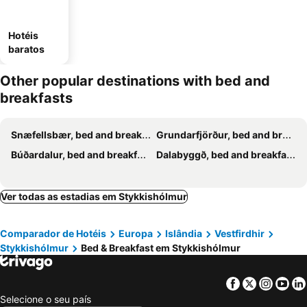
Hotéis
baratos
Other popular destinations with bed and
breakfasts
Snæfellsbær, bed and breakfasts
Grundarfjörður, bed and breakfasts
Búðardalur, bed and breakfasts
Dalabyggð, bed and breakfasts
Ver todas as estadias em Stykkishólmur
Comparador de Hotéis
Europa
Islândia
Vestfirdhir
Stykkishólmur
Bed & Breakfast em Stykkishólmur
Facebook
Twitter
Insta
Yo
Selecione o seu país