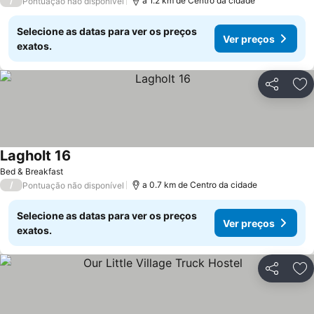
/
a 1.2 km de Centro da cidade
Pontuação não disponível
Selecione as datas para ver os preços
Ver preços
exatos.
Partilhar
Ad
Lagholt 16
Bed & Breakfast
/
a 0.7 km de Centro da cidade
Pontuação não disponível
Selecione as datas para ver os preços
Ver preços
exatos.
Partilhar
Ad