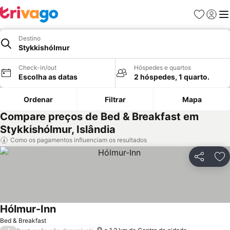
Favoritos
Iniciar
Me
Destino
Stykkishólmur
Check-in/out
Hóspedes e quartos
Escolha as datas
2 hóspedes, 1 quarto.
Ordenar
Filtrar
Mapa
Compare preços de Bed & Breakfast em
Stykkishólmur, Islândia
Como os pagamentos influenciam os resultados
Partilhar
Ad
Hólmur-Inn
Bed & Breakfast