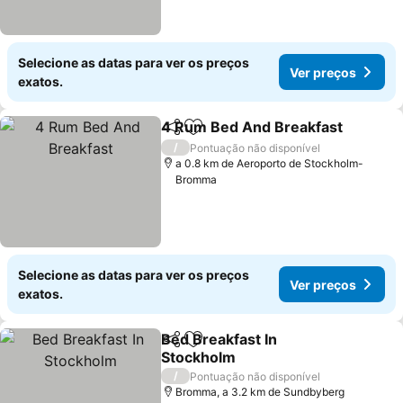
Selecione as datas para ver os preços
Ver preços
exatos.
4 Rum Bed And Breakfast
Partilhar
Adicionar aos favoritos
/
Pontuação não disponível
a 0.8 km de Aeroporto de Stockholm-
Bromma
Selecione as datas para ver os preços
Ver preços
exatos.
Bed Breakfast In
Partilhar
Adicionar aos favoritos
Stockholm
Ver preços
/
Pontuação não disponível
Bromma, a 3.2 km de Sundbyberg