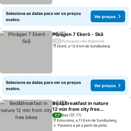
Selecione as datas para ver os preços
Ver preços
exatos.
Pilvägen 7 Ekerö - Skå
Partilhar
Adicionar aos favoritos
Ver
/
Pontuação não disponível
Ekerö, a 13.4 km de Sundbyberg
Selecione as datas para ver os preços
Ver preços
exatos.
Bed&Breakfast in nature
Partilhar
Adicionar aos favoritos
12 min from city free
bikes
Ver preços
7,7
Boa
77
Estocolmo, a 11.9 km de Sundbyberg
Passeios a pé a partir da porta
Ver preços