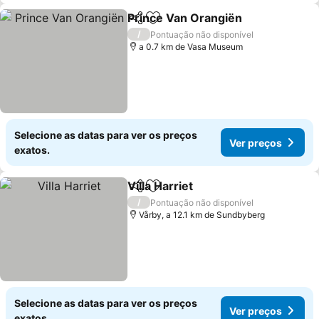
Prince Van Orangiën
Partilhar
Adicionar aos favoritos
Ver p
/
Pontuação não disponível
a 0.7 km de Vasa Museum
Selecione as datas para ver os preços
Ver preços
exatos.
Villa Harriet
Partilhar
Adicionar aos favoritos
Ver preços
/
Pontuação não disponível
Vårby, a 12.1 km de Sundbyberg
Selecione as datas para ver os preços
Ver preços
exatos.