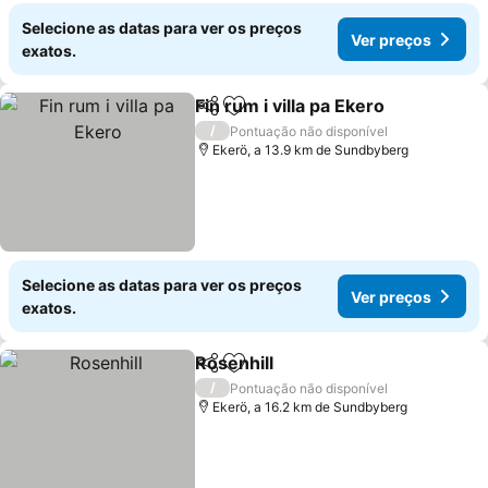
Selecione as datas para ver os preços
Ver preços
exatos.
Fin rum i villa pa Ekero
Partilhar
Adicionar aos favoritos
Ver
/
Pontuação não disponível
Ekerö, a 13.9 km de Sundbyberg
Selecione as datas para ver os preços
Ver preços
exatos.
Rosenhill
Partilhar
Adicionar aos favoritos
Ver preços
/
Pontuação não disponível
Ekerö, a 16.2 km de Sundbyberg