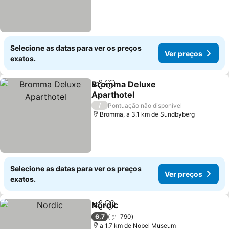
Selecione as datas para ver os preços
Ver preços
exatos.
Bromma Deluxe
Partilhar
Adicionar aos favoritos
Aparthotel
Ver preços
/
Pontuação não disponível
Bromma, a 3.1 km de Sundbyberg
Selecione as datas para ver os preços
Ver preços
exatos.
Nordic
Partilhar
Adicionar aos favoritos
Ver preços
6,7
790
a 1.7 km de Nobel Museum