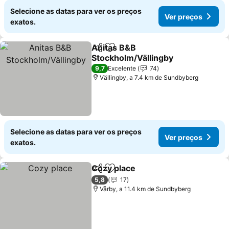
Selecione as datas para ver os preços
Ver preços
exatos.
Anitas B&B
Partilhar
Adicionar aos favoritos
Stockholm/Vällingby
Ver preços
9,7
Excelente
74
Vällingby, a 7.4 km de Sundbyberg
Selecione as datas para ver os preços
Ver preços
exatos.
Cozy place
Partilhar
Adicionar aos favoritos
Ver preços
5,8
17
Vårby, a 11.4 km de Sundbyberg