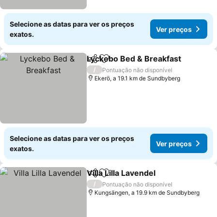
Selecione as datas para ver os preços
Ver preços
exatos.
Lyckebo Bed & Breakfast
Partilhar
Adicionar aos favoritos
V
/
Pontuação não disponível
Ekerö, a 19.1 km de Sundbyberg
Selecione as datas para ver os preços
Ver preços
exatos.
Villa Lilla Lavendel
Partilhar
Adicionar aos favoritos
Ver pre
/
Pontuação não disponível
Kungsängen, a 19.9 km de Sundbyberg