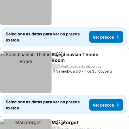
Selecione as datas para ver os preços
Ver preços
exatos.
Scandinavian Theme
Partilhar
Adicionar aos favoritos
Room
Ver preços
/
Pontuação não disponível
Vällingby, a 5.6 km de Sundbyberg
Selecione as datas para ver os preços
Ver preços
exatos.
Mariatorget
Partilhar
Adicionar aos favoritos
Ver preços
/