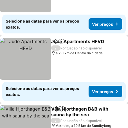
Selecione as datas para ver os preços
Ver preços
exatos.
Jude Apartments HFVD
Partilhar
Adicionar aos favoritos
Ve
/
Pontuação não disponível
a 2.0 km de Centro da cidade
Selecione as datas para ver os preços
Ver preços
exatos.
Villa Hjorthagen B&B with
Partilhar
Adicionar aos favoritos
sauna by the sea
Ver preços
/
Pontuação não disponível
Vaxholm, a 19.5 km de Sundbyberg