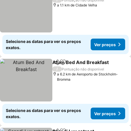
Pontuação não disponível
a 1.1 km de Cidade Velha
Selecione as datas para ver os preços
Ver preços
exatos.
Atum Bed And Breakfast
Partilhar
Adicionar aos favoritos
V
/
Pontuação não disponível
a 6.2 km de Aeroporto de Stockholm-
Bromma
Selecione as datas para ver os preços
Ver preços
exatos.