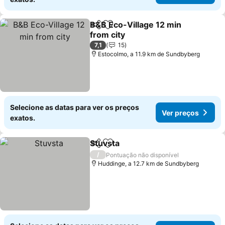
B&B Eco-Village 12 min
Partilhar
Adicionar aos favoritos
from city
Ver preços
7,1
15
Estocolmo, a 11.9 km de Sundbyberg
Selecione as datas para ver os preços
Ver preços
exatos.
Stuvsta
Partilhar
Adicionar aos favoritos
Ver preços
/
Pontuação não disponível
Huddinge, a 12.7 km de Sundbyberg