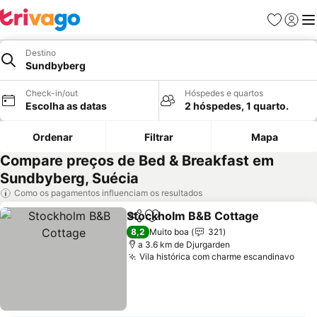
Favoritos
Iniciar
Me
Destino
Sundbyberg
Check-in/out
Hóspedes e quartos
Escolha as datas
2 hóspedes, 1 quarto.
Ordenar
Filtrar
Mapa
Compare preços de Bed & Breakfast em
Sundbyberg, Suécia
Como os pagamentos influenciam os resultados
Stockholm B&B Cottage
Partilhar
Adicionar aos favoritos
Ve
8,2
Muito boa
321
a 3.6 km de Djurgarden
Vila histórica com charme escandinavo
Ver 