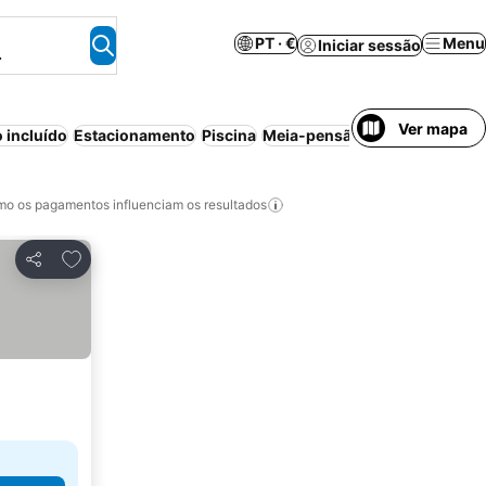
PT · €
Menu
Iniciar sessão
.
Ver mapa
 incluído
Estacionamento
Piscina
Meia-pensão
Animais permit
o os pagamentos influenciam os resultados
Adicionar aos favoritos
Partilhar