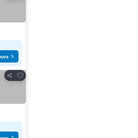
eços
Adicionar aos favoritos
Partilhar
eços