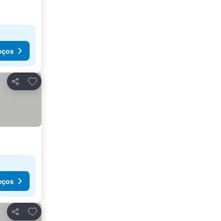
eços
Adicionar aos favoritos
Partilhar
eços
Adicionar aos favoritos
Partilhar