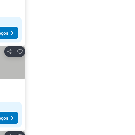
eços
Adicionar aos favoritos
Partilhar
eços