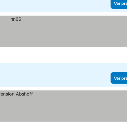
Ver pr
Ver pr