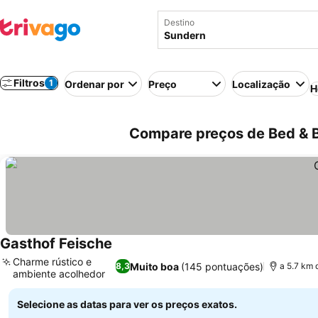
Destino
Filtros
1
Ordenar por
Preço
Localização
H
Compare preços de Bed & 
Gasthof Feische
Charme rústico e
Muito boa
(145 pontuações)
8,3
a 5.7 km 
ambiente acolhedor
Selecione as datas para ver os preços exatos.