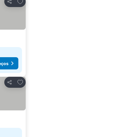
Adicionar aos favoritos
Partilhar
eços
Adicionar aos favoritos
Partilhar