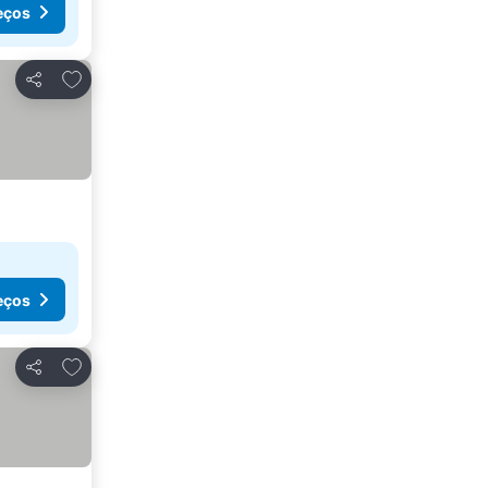
eços
Adicionar aos favoritos
Partilhar
eços
Adicionar aos favoritos
Partilhar