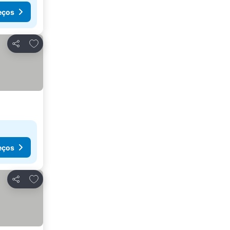
eços
Adicionar aos favoritos
Partilhar
eços
Adicionar aos favoritos
Partilhar