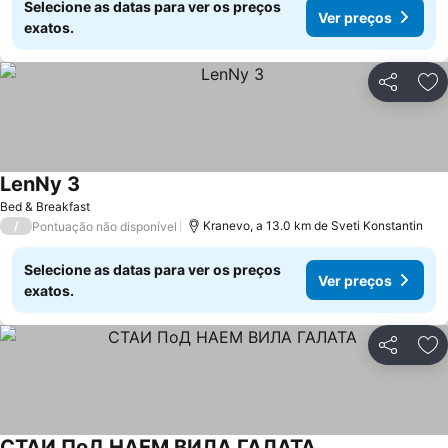
Selecione as datas para ver os preços
Ver preços
exatos.
Partilhar
Ad
LenNy 3
Bed & Breakfast
/
Kranevo, a 13.0 km de Sveti Konstantin
Pontuação não disponível
Selecione as datas para ver os preços
Ver preços
exatos.
Partilhar
Ad
СТАИ ПоД НАЕМ ВИЛА ГАЛАТА