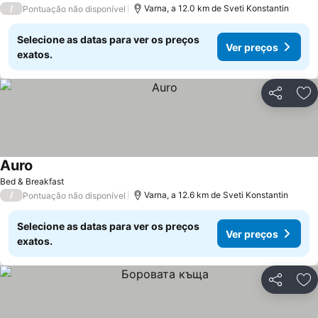
/
Varna, a 12.0 km de Sveti Konstantin
Pontuação não disponível
Selecione as datas para ver os preços
Ver preços
exatos.
Partilhar
Ad
Auro
Bed & Breakfast
/
Varna, a 12.6 km de Sveti Konstantin
Pontuação não disponível
Selecione as datas para ver os preços
Ver preços
exatos.
Partilhar
Ad