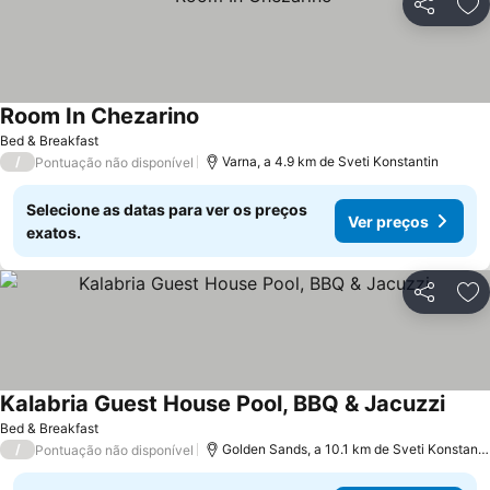
Partilhar
Ad
Room In Chezarino
Bed & Breakfast
/
Varna, a 4.9 km de Sveti Konstantin
Pontuação não disponível
Selecione as datas para ver os preços
Ver preços
exatos.
Partilhar
Ad
Kalabria Guest House Pool, BBQ & Jacuzzi
Bed & Breakfast
/
Golden Sands, a 10.1 km de Sveti Konstantin
Pontuação não disponível