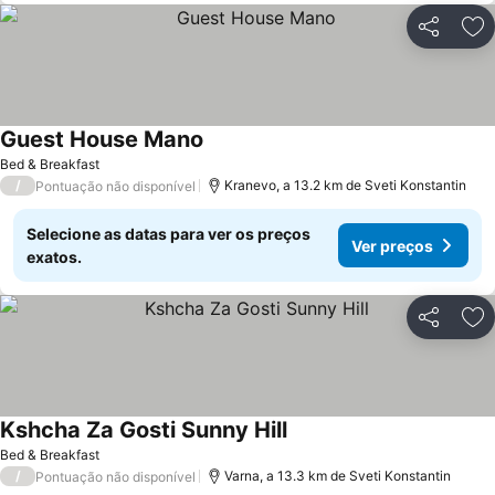
Partilhar
Ad
Guest House Mano
Bed & Breakfast
/
Kranevo, a 13.2 km de Sveti Konstantin
Pontuação não disponível
Selecione as datas para ver os preços
Ver preços
exatos.
Partilhar
Ad
Kshcha Za Gosti Sunny Hill
Bed & Breakfast
/
Varna, a 13.3 km de Sveti Konstantin
Pontuação não disponível