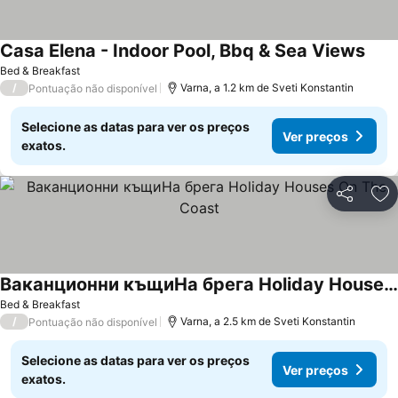
Casa Elena - Indoor Pool, Bbq & Sea Views
Bed & Breakfast
/
Varna, a 1.2 km de Sveti Konstantin
Pontuação não disponível
Selecione as datas para ver os preços
Ver preços
exatos.
Partilhar
Ad
Ваканционни къщиНа брега Holiday Houses On The Coast
Bed & Breakfast
/
Varna, a 2.5 km de Sveti Konstantin
Pontuação não disponível
Selecione as datas para ver os preços
Ver preços
exatos.