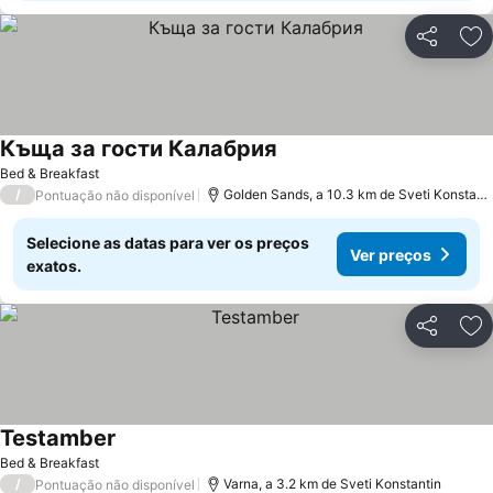
Partilhar
Ad
Къща за гости Калабрия
Bed & Breakfast
/
Golden Sands, a 10.3 km de Sveti Konstantin
Pontuação não disponível
Selecione as datas para ver os preços
Ver preços
exatos.
Partilhar
Ad
Testamber
Bed & Breakfast
/
Varna, a 3.2 km de Sveti Konstantin
Pontuação não disponível