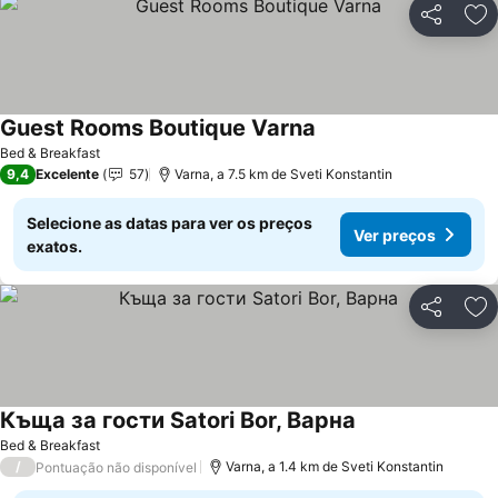
Partilhar
Ad
Guest Rooms Boutique Varna
Bed & Breakfast
9,4
Excelente
57
Varna, a 7.5 km de Sveti Konstantin
Selecione as datas para ver os preços
Ver preços
exatos.
Partilhar
Ad
Къща за гости Satori Bor, Варна
Bed & Breakfast
/
Varna, a 1.4 km de Sveti Konstantin
Pontuação não disponível