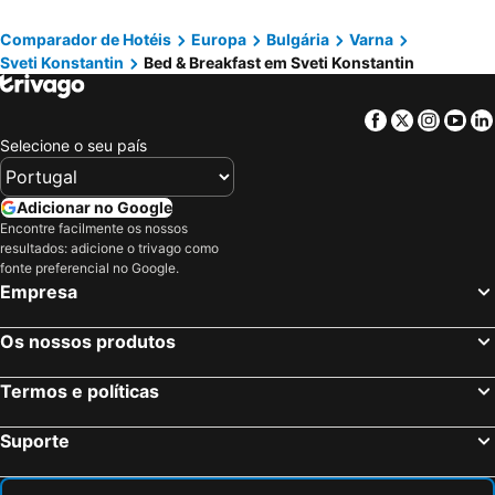
Comparador de Hotéis
Europa
Bulgária
Varna
Sveti Konstantin
Bed & Breakfast em Sveti Konstantin
Facebook
Twitter
Insta
Yo
Selecione o seu país
Adicionar no Google
Encontre facilmente os nossos
resultados: adicione o trivago como
fonte preferencial no Google.
Empresa
Os nossos produtos
Termos e políticas
Suporte