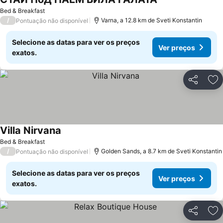
Bed & Breakfast
/
Varna, a 12.8 km de Sveti Konstantin
Pontuação não disponível
Selecione as datas para ver os preços
Ver preços
exatos.
Partilhar
Ad
Villa Nirvana
Bed & Breakfast
/
Golden Sands, a 8.7 km de Sveti Konstantin
Pontuação não disponível
Selecione as datas para ver os preços
Ver preços
exatos.
Partilhar
Ad