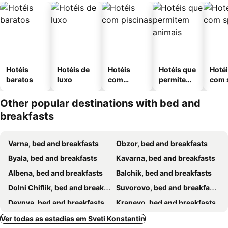
Hotéis
Hotéis de
Hotéis
Hotéis que
Hoté
baratos
luxo
com
permitem
com 
piscinas
animais
Other popular destinations with bed and
breakfasts
Varna, bed and breakfasts
Obzor, bed and breakfasts
Byala, bed and breakfasts
Kavarna, bed and breakfasts
Albena, bed and breakfasts
Balchik, bed and breakfasts
Dolni Chiflik, bed and breakfasts
Suvorovo, bed and breakfasts
Devnya, bed and breakfasts
Kranevo, bed and breakfasts
Golden Sands, bed and breakfasts
Ver todas as estadias em Sveti Konstantin