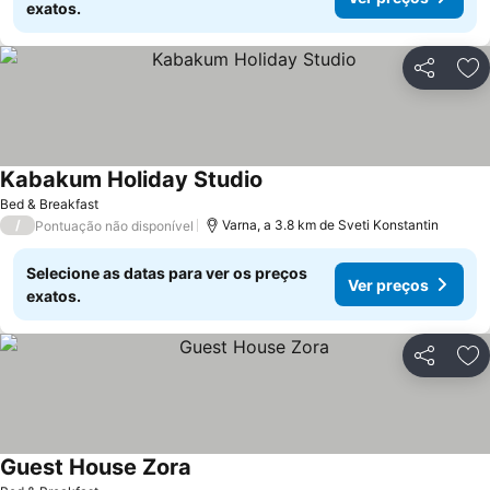
exatos.
Partilhar
Ad
Kabakum Holiday Studio
Bed & Breakfast
/
Varna, a 3.8 km de Sveti Konstantin
Pontuação não disponível
Selecione as datas para ver os preços
Ver preços
exatos.
Partilhar
Ad
Guest House Zora