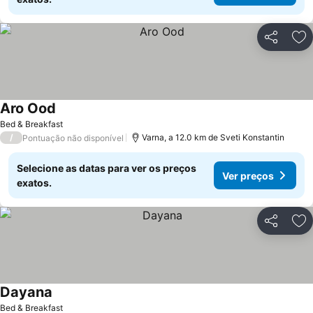
Partilhar
Ad
Aro Ood
Bed & Breakfast
/
Varna, a 12.0 km de Sveti Konstantin
Pontuação não disponível
Selecione as datas para ver os preços
Ver preços
exatos.
Partilhar
Ad
Dayana
Bed & Breakfast