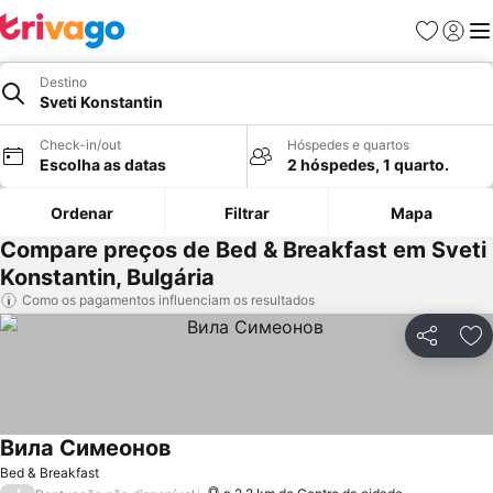
Favoritos
Iniciar
Me
Destino
Sveti Konstantin
Check-in/out
Hóspedes e quartos
Escolha as datas
2 hóspedes, 1 quarto.
Ordenar
Filtrar
Mapa
Compare preços de Bed & Breakfast em Sveti
Konstantin, Bulgária
Como os pagamentos influenciam os resultados
Partilhar
Ad
Вила Симеонов
Bed & Breakfast