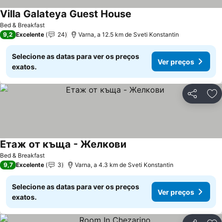
Villa Galateya Guest House
Bed & Breakfast
9,2
Excelente
24
Varna, a 12.5 km de Sveti Konstantin
Selecione as datas para ver os preços
Ver preços
exatos.
Partilhar
Ad
Етаж от къща - Желкови
Bed & Breakfast
9,7
Excelente
3
Varna, a 4.3 km de Sveti Konstantin
Selecione as datas para ver os preços
Ver preços
exatos.