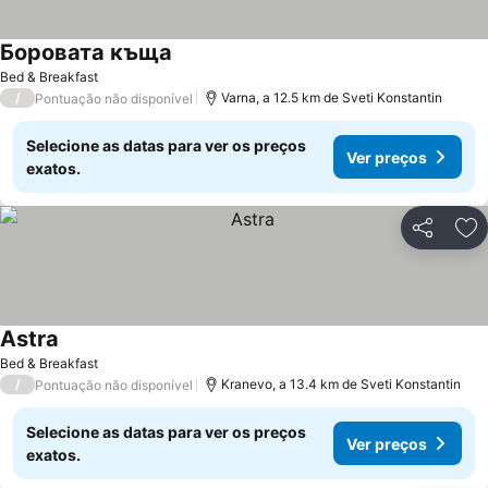
Боровата къща
Bed & Breakfast
/
Varna, a 12.5 km de Sveti Konstantin
Pontuação não disponível
Selecione as datas para ver os preços
Ver preços
exatos.
Partilhar
Ad
Astra
Bed & Breakfast
/
Kranevo, a 13.4 km de Sveti Konstantin
Pontuação não disponível
Selecione as datas para ver os preços
Ver preços
exatos.