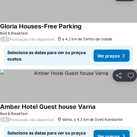
Gloria Houses-Free Parking
Bed & Breakfast
/
a 4.2 km de Centro da cidade
Pontuação não disponível
Selecione as datas para ver os preços
Ver preços
exatos.
Partilhar
Ad
Amber Hotel Guest house Varna
Bed & Breakfast
/
Varna, a 4.3 km de Sveti Konstantin
Pontuação não disponível
Selecione as datas para ver os preços
Ver preços