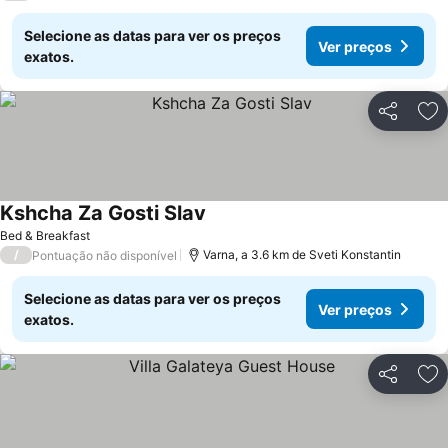
Selecione as datas para ver os preços
Ver preços
exatos.
Partilhar
Ad
Kshcha Za Gosti Slav
Bed & Breakfast
/
Varna, a 3.6 km de Sveti Konstantin
Pontuação não disponível
Selecione as datas para ver os preços
Ver preços
exatos.
Partilhar
Ad