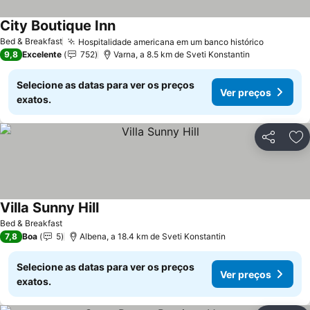
City Boutique Inn
Bed & Breakfast
Hospitalidade americana em um banco histórico
9,8
Excelente
752
Varna, a 8.5 km de Sveti Konstantin
Selecione as datas para ver os preços
Ver preços
exatos.
Partilhar
Ad
Villa Sunny Hill
Bed & Breakfast
7,8
Boa
5
Albena, a 18.4 km de Sveti Konstantin
Selecione as datas para ver os preços
Ver preços
exatos.