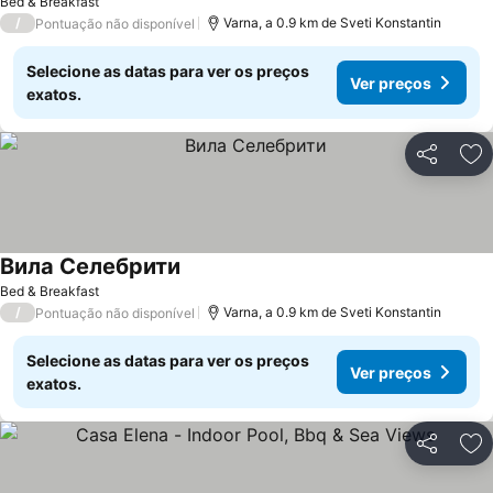
Bed & Breakfast
/
Varna, a 0.9 km de Sveti Konstantin
Pontuação não disponível
Selecione as datas para ver os preços
Ver preços
exatos.
Partilhar
Ad
Вила Селебрити
Bed & Breakfast
/
Varna, a 0.9 km de Sveti Konstantin
Pontuação não disponível
Selecione as datas para ver os preços
Ver preços
exatos.
Partilhar
Ad