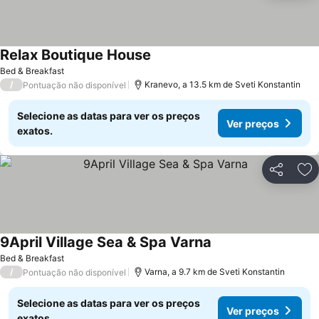
Relax Boutique House
Bed & Breakfast
/
Kranevo, a 13.5 km de Sveti Konstantin
Pontuação não disponível
Selecione as datas para ver os preços
Ver preços
exatos.
Partilhar
Ad
9April Village Sea & Spa Varna
Bed & Breakfast
/
Varna, a 9.7 km de Sveti Konstantin
Pontuação não disponível
Selecione as datas para ver os preços
Ver preços
exatos.