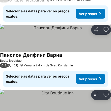
/
a 2.2 km de Centro da cidade
Pontuação não disponível
Selecione as datas para ver os preços
Ver preços
exatos.
Partilhar
Ad
Пансион Делфини Варна
Bed & Breakfast
6,8
21
Varna, a 2.4 km de Sveti Konstantin
Selecione as datas para ver os preços
Ver preços
exatos.
Partilhar
Ad