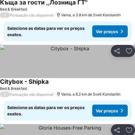
Къща за гости ,,Лозница ГТ''
Bed & Breakfast
/
Varna, a 3.8 km de Sveti Konstantin
Pontuação não disponível
Selecione as datas para ver os preços
Ver preços
exatos.
Partilhar
Ad
Citybox - Shipka
Bed & Breakfast
/
Varna, a 8.2 km de Sveti Konstantin
Pontuação não disponível
Selecione as datas para ver os preços
Ver preços
exatos.
Partilhar
Ad