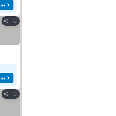
ços
Adicionar aos favoritos
Partilhar
ços
Adicionar aos favoritos
Partilhar