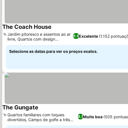
The Coach House
Ver preços
Jardim pitoresco e assentos ao ar
Excelente
(1.152 pontuaç
9,5
livre, Quartos com design
Ver preços
individual
Selecione as datas para ver os preços exatos.
The Gungate
Ver preços
Quartos familiares com toques
Muito boa
(505 pontua
8,1
divertidos, Campo de golfe a três
Ver preços
quilômetros