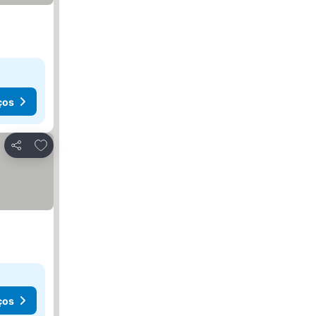
ços
Adicionar aos favoritos
Partilhar
ços