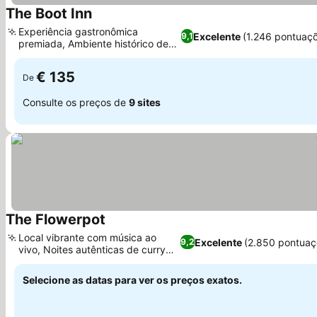
The Boot Inn
Ver preços
Experiência gastronômica
Excelente
(1.246 pontuaç
9,1
premiada, Ambiente histórico de
Ver preços
estalagem
€ 135
De
Consulte os preços de
9 sites
The Flowerpot
Ver preços
Local vibrante com música ao
Excelente
(2.850 pontuaç
9,2
vivo, Noites autênticas de curry
Ver preços
nepalês
Selecione as datas para ver os preços exatos.