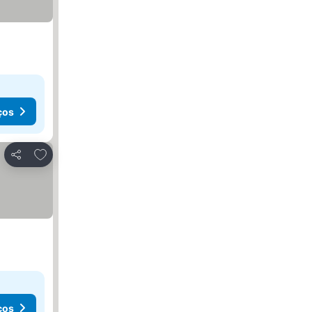
ços
Adicionar aos favoritos
Partilhar
ços