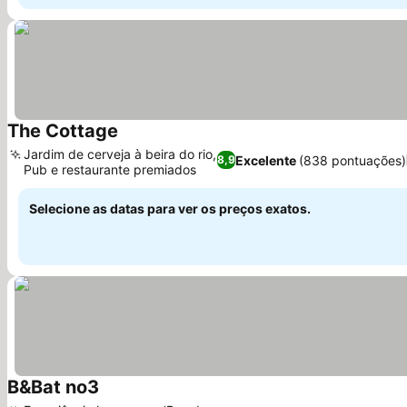
The Cottage
Ver preços
Jardim de cerveja à beira do rio,
Excelente
(838 pontuações)
8,9
Pub e restaurante premiados
Ver preços
Selecione as datas para ver os preços exatos.
B&Bat no3
Ver preços