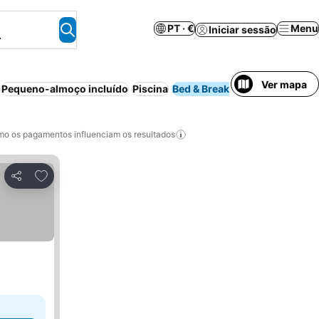
PT · €
Menu
Iniciar sessão
.
Ver mapa
Pequeno-almoço incluído
Piscina
Bed & Breakfast
Aparthotel
o os pagamentos influenciam os resultados
Adicionar aos favoritos
Partilhar