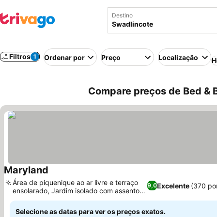
Destino
Filtros
1
Ordenar por
Preço
Localização
H
Compare preços de Bed & B
Maryland
Ver preços
Área de piquenique ao ar livre e terraço
Excelente
(370 po
9,0
ensolarado, Jardim isolado com assentos
Ver preços
ao ar livre
Selecione as datas para ver os preços exatos.