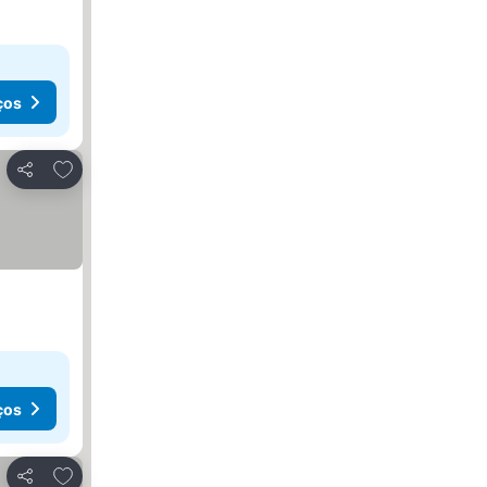
ços
Adicionar aos favoritos
Partilhar
ços
Adicionar aos favoritos
Partilhar