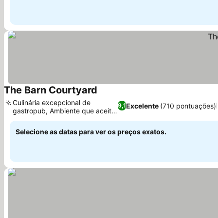
The Barn Courtyard
Ver preços
Culinária excepcional de
Excelente
(710 pontuações)
9,1
gastropub, Ambiente que aceita
Ver preços
cães
Selecione as datas para ver os preços exatos.