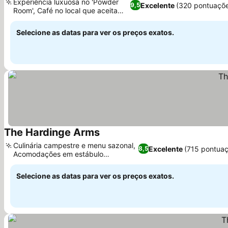
Experiência luxuosa no 'Powder
Excelente
(320 pontuaçõ
9,5
Room', Café no local que aceita
Ver preços
cães
Selecione as datas para ver os preços exatos.
The Hardinge Arms
Ver preços
Culinária campestre e menu sazonal,
Excelente
(715 pontuaç
8,5
Acomodações em estábulo
Ver preços
convertido
Selecione as datas para ver os preços exatos.