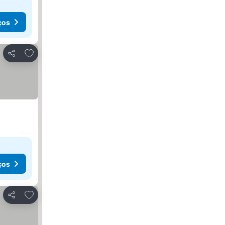
ços
Adicionar aos favoritos
Partilhar
ços
Adicionar aos favoritos
Partilhar