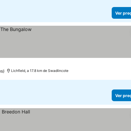
Ver pre
es)
Lichfield, a 17.8 km de Swadlincote
Ver pre