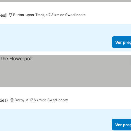
ões)
Burton-upon-Trent, a 7.3 km de Swadlincote
Ver pre
ões)
Derby, a 17.6 km de Swadlincote
Ver pre