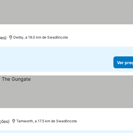
ões)
Derby, a 19.0 km de Swadlincote
Ver pre
ções)
Tamworth, a 17.5 km de Swadlincote