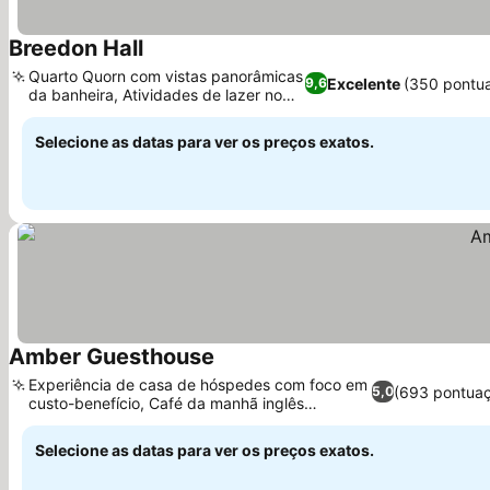
Breedon Hall
Ver preços
Quarto Quorn com vistas panorâmicas
Excelente
(350 pontu
9,6
da banheira, Atividades de lazer no
Ver preços
local
Selecione as datas para ver os preços exatos.
Amber Guesthouse
Ver preços
Experiência de casa de hóspedes com foco em
(693 pontua
5,0
custo-benefício, Café da manhã inglês
Ver preços
completo
Selecione as datas para ver os preços exatos.