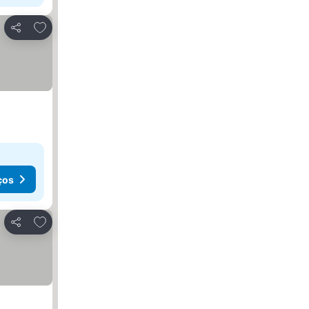
Adicionar aos favoritos
Partilhar
ços
Adicionar aos favoritos
Partilhar