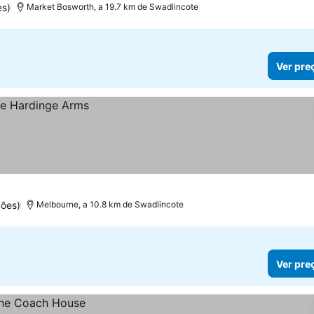
es)
Market Bosworth, a 19.7 km de Swadlincote
Ver pre
ões)
Melbourne, a 10.8 km de Swadlincote
Ver pre