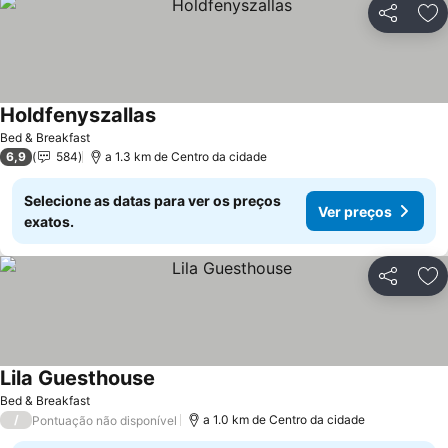
Partilhar
Ad
Holdfenyszallas
Ver preços
Bed & Breakfast
6,9
584
a 1.3 km de Centro da cidade
Selecione as datas para ver os preços
Ver preços
exatos.
Partilhar
Ad
Lila Guesthouse
Ver preços
Bed & Breakfast
/
a 1.0 km de Centro da cidade
Pontuação não disponível