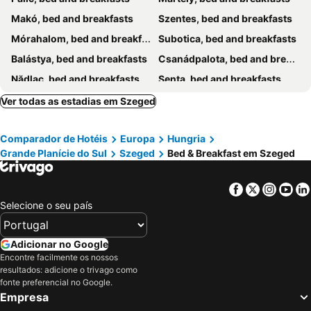
Makó, bed and breakfasts
Szentes, bed and breakfasts
Mórahalom, bed and breakfasts
Subotica, bed and breakfasts
Balástya, bed and breakfasts
Csanádpalota, bed and breakfasts
Nădlac, bed and breakfasts
Senta, bed and breakfasts
Hódmezővásárhely, bed and breakfasts
Ver todas as estadias em Szeged
Comparador de Hotéis
Europa
Hungria
Grande Planície do Sul
Szeged
Bed & Breakfast em Szeged
Facebook
Twitter
Insta
Yo
Selecione o seu país
Adicionar no Google
Encontre facilmente os nossos
resultados: adicione o trivago como
fonte preferencial no Google.
Empresa