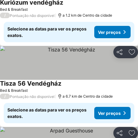
Kuriózum vendégház
Ver preços
Bed & Breakfast
/
a 1.2 km de Centro da cidade
Pontuação não disponível
Selecione as datas para ver os preços
Ver preços
exatos.
Partilhar
Ad
Tisza 56 Vendégház
Ver preços
Bed & Breakfast
/
a 6.7 km de Centro da cidade
Pontuação não disponível
Selecione as datas para ver os preços
Ver preços
exatos.
Partilhar
Ad