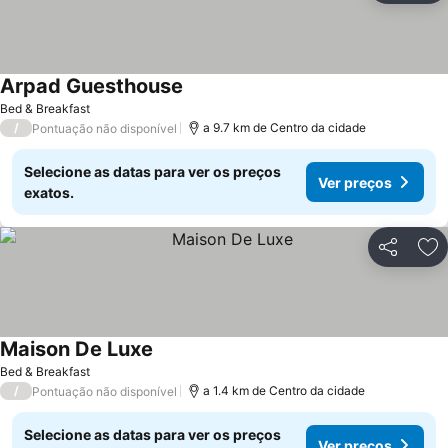
Arpad Guesthouse
Ver preços
Bed & Breakfast
/
a 9.7 km de Centro da cidade
Pontuação não disponível
Selecione as datas para ver os preços
Ver preços
exatos.
Partilhar
Ad
Maison De Luxe
Ver preços
Bed & Breakfast
/
a 1.4 km de Centro da cidade
Pontuação não disponível
Selecione as datas para ver os preços
Ver preços