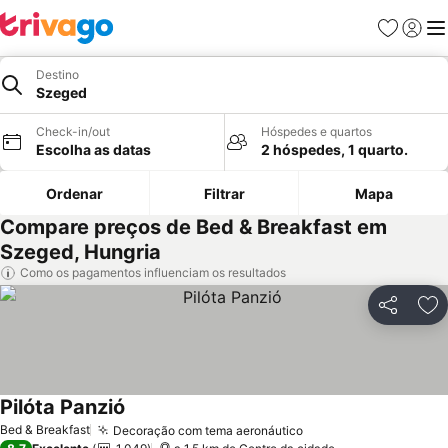
Favoritos
Iniciar
Me
Destino
Szeged
Check-in/out
Hóspedes e quartos
Escolha as datas
2 hóspedes, 1 quarto.
Ordenar
Filtrar
Mapa
Compare preços de Bed & Breakfast em
Szeged, Hungria
Como os pagamentos influenciam os resultados
Partilhar
Ad
Pilóta Panzió
Ver preços
Bed & Breakfast
Decoração com tema aeronáutico
Ver preços