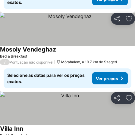
exatos.
Partilhar
Ad
Mosoly Vendeghaz
Ver preços
Bed & Breakfast
/
Mórahalom, a 19.7 km de Szeged
Pontuação não disponível
Selecione as datas para ver os preços
Ver preços
exatos.
Partilhar
Ad
Villa Inn
Ver preços