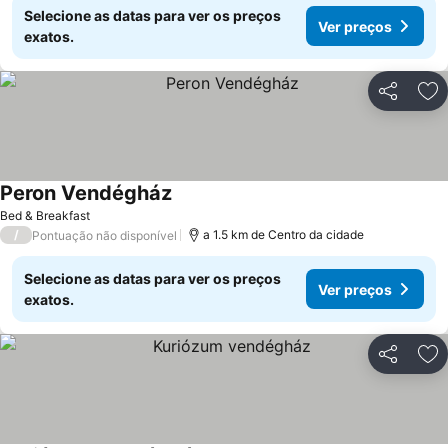
Selecione as datas para ver os preços
Ver preços
exatos.
Partilhar
Ad
Peron Vendégház
Ver preços
Bed & Breakfast
/
a 1.5 km de Centro da cidade
Pontuação não disponível
Selecione as datas para ver os preços
Ver preços
exatos.
Partilhar
Ad