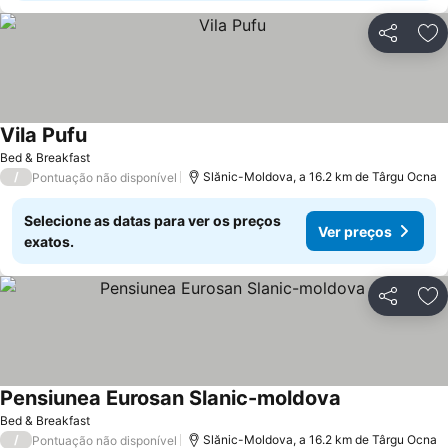
Partilhar
Ad
Vila Pufu
Ver preços
Bed & Breakfast
/
Slănic-Moldova, a 16.2 km de Târgu Ocna
Pontuação não disponível
Selecione as datas para ver os preços
Ver preços
exatos.
Partilhar
Ad
Pensiunea Eurosan Slanic-moldova
Ver preços
Bed & Breakfast
/
Slănic-Moldova, a 16.2 km de Târgu Ocna
Pontuação não disponível