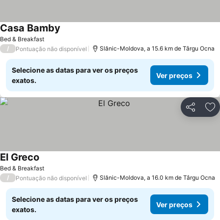
Casa Bamby
Ver preços
Bed & Breakfast
/
Slănic-Moldova, a 15.6 km de Târgu Ocna
Pontuação não disponível
Selecione as datas para ver os preços
Ver preços
exatos.
Partilhar
Ad
El Greco
Ver preços
Bed & Breakfast
/
Slănic-Moldova, a 16.0 km de Târgu Ocna
Pontuação não disponível
Selecione as datas para ver os preços
Ver preços
exatos.