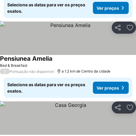
Selecione as datas para ver os preços
Ver preços
exatos.
Partilhar
Ad
Pensiunea Amelia
Ver preços
Bed & Breakfast
/
a 1.2 km de Centro da cidade
Pontuação não disponível
Selecione as datas para ver os preços
Ver preços
exatos.
Partilhar
Ad