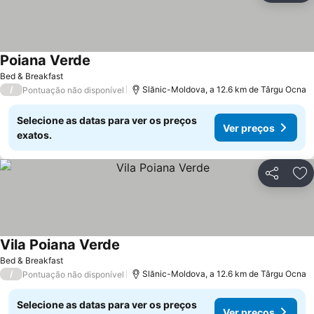
Poiana Verde
Ver preços
Bed & Breakfast
/
Slănic-Moldova, a 12.6 km de Târgu Ocna
Pontuação não disponível
Selecione as datas para ver os preços
Ver preços
exatos.
Partilhar
Ad
Vila Poiana Verde
Ver preços
Bed & Breakfast
/
Slănic-Moldova, a 12.6 km de Târgu Ocna
Pontuação não disponível
Selecione as datas para ver os preços
Ver preços