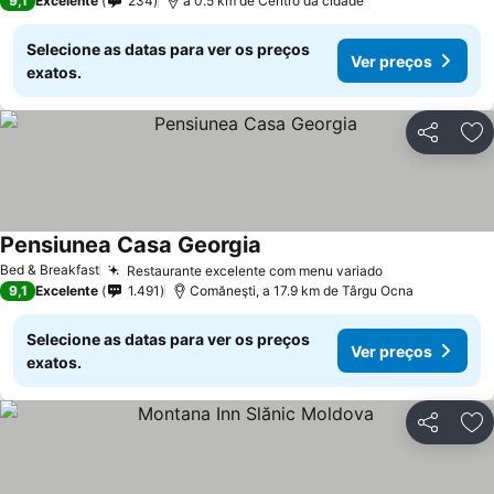
9,1
Excelente
234
a 0.5 km de Centro da cidade
Selecione as datas para ver os preços
Ver preços
exatos.
Partilhar
Ad
Pensiunea Casa Georgia
Ver preços
Bed & Breakfast
Restaurante excelente com menu variado
Ver preços
9,1
Excelente
1.491
Comăneşti, a 17.9 km de Târgu Ocna
Selecione as datas para ver os preços
Ver preços
exatos.
Partilhar
Ad