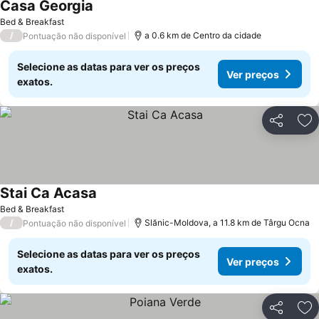
Casa Georgia
Ver preços
Bed & Breakfast
/
a 0.6 km de Centro da cidade
Pontuação não disponível
Selecione as datas para ver os preços
Ver preços
exatos.
Partilhar
Ad
Stai Ca Acasa
Ver preços
Bed & Breakfast
/
Slănic-Moldova, a 11.8 km de Târgu Ocna
Pontuação não disponível
Selecione as datas para ver os preços
Ver preços
exatos.
Partilhar
Ad