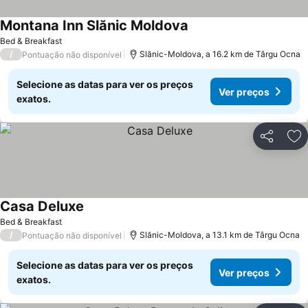
Montana Inn Slănic Moldova
Ver preços
Bed & Breakfast
/
Slănic-Moldova, a 16.2 km de Târgu Ocna
Pontuação não disponível
Selecione as datas para ver os preços
Ver preços
exatos.
Partilhar
Ad
Casa Deluxe
Ver preços
Bed & Breakfast
/
Slănic-Moldova, a 13.1 km de Târgu Ocna
Pontuação não disponível
Selecione as datas para ver os preços
Ver preços
exatos.