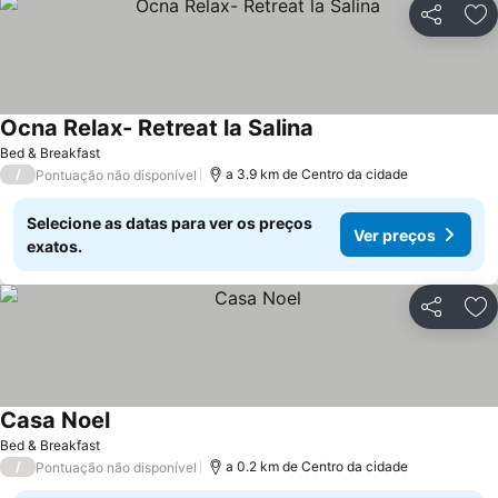
Partilhar
Ad
Ocna Relax- Retreat la Salina
Ver preços
Bed & Breakfast
/
a 3.9 km de Centro da cidade
Pontuação não disponível
Selecione as datas para ver os preços
Ver preços
exatos.
Partilhar
Ad
Casa Noel
Ver preços
Bed & Breakfast
/
a 0.2 km de Centro da cidade
Pontuação não disponível