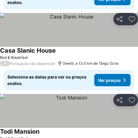
exatos.
Partilhar
Ad
Casa Slanic House
Ver preços
Bed & Breakfast
/
Onesti, a 13.0 km de Târgu Ocna
Pontuação não disponível
Selecione as datas para ver os preços
Ver preços
exatos.
Partilhar
Ad
Todi Mansion
Ver preços