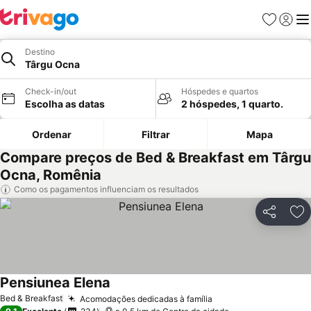
Favoritos
Iniciar
Me
Destino
Târgu Ocna
Check-in/out
Hóspedes e quartos
Escolha as datas
2 hóspedes, 1 quarto.
Ordenar
Filtrar
Mapa
Compare preços de Bed & Breakfast em Târgu
Ocna, Romênia
Como os pagamentos influenciam os resultados
Partilhar
Ad
Pensiunea Elena
Ver preços
Bed & Breakfast
Acomodações dedicadas à família
Ver preços