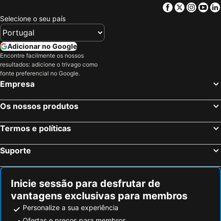
Facebook
Twitter
Insta
Yo
Selecione o seu país
Adicionar no Google
Encontre facilmente os nossos
resultados: adicione o trivago como
fonte preferencial no Google.
Empresa
Os nossos produtos
Termos e políticas
Suporte
Inicie sessão para desfrutar de
vantagens exclusivas para membros
Personalize a sua experiência
Ofertas e preços para membros