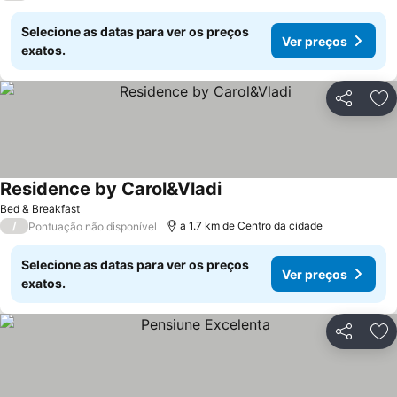
Selecione as datas para ver os preços
Ver preços
exatos.
Partilhar
Ad
Residence by Carol&Vladi
Ver preços
Bed & Breakfast
/
a 1.7 km de Centro da cidade
Pontuação não disponível
Selecione as datas para ver os preços
Ver preços
exatos.
Partilhar
Ad