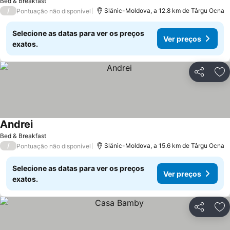
Bed & Breakfast
/
Slănic-Moldova, a 12.8 km de Târgu Ocna
Pontuação não disponível
Selecione as datas para ver os preços
Ver preços
exatos.
Partilhar
Ad
Andrei
Ver preços
Bed & Breakfast
/
Slănic-Moldova, a 15.6 km de Târgu Ocna
Pontuação não disponível
Selecione as datas para ver os preços
Ver preços
exatos.
Partilhar
Ad