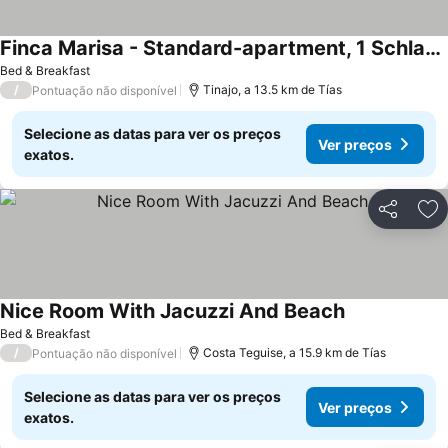
Finca Marisa - Standard-apartment, 1 Schlafzimmer, Terrasse, Erdgeschoss
Ver preços
Bed & Breakfast
/
Tinajo, a 13.5 km de Tías
Pontuação não disponível
Selecione as datas para ver os preços
Ver preços
exatos.
Partilhar
Ad
Nice Room With Jacuzzi And Beach
Ver preços
Bed & Breakfast
/
Costa Teguise, a 15.9 km de Tías
Pontuação não disponível
Selecione as datas para ver os preços
Ver preços
exatos.