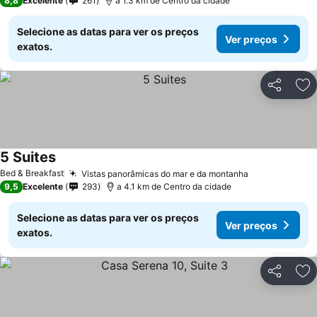
8,8
Excelente
261
a 1.3 km de Centro da cidade
Selecione as datas para ver os preços
Ver preços
exatos.
Partilhar
Ad
5 Suites
Ver preços
Bed & Breakfast
Vistas panorâmicas do mar e da montanha
Ver preços
9,5
Excelente
293
a 4.1 km de Centro da cidade
Selecione as datas para ver os preços
Ver preços
exatos.
Partilhar
Ad