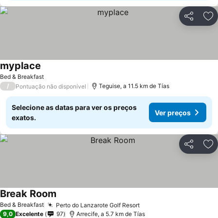
Partilhar
Ad
myplace
Ver preços
Bed & Breakfast
/
Teguise, a 11.5 km de Tías
Pontuação não disponível
Selecione as datas para ver os preços
Ver preços
exatos.
Partilhar
Ad
Break Room
Ver preços
Bed & Breakfast
Perto do Lanzarote Golf Resort
Ver preços
9,0
Excelente
97
Arrecife, a 5.7 km de Tías