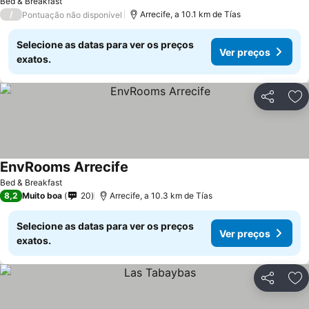
Bed & Breakfast
/
Arrecife, a 10.1 km de Tías
Pontuação não disponível
Selecione as datas para ver os preços
Ver preços
exatos.
Partilhar
Ad
EnvRooms Arrecife
Ver preços
Bed & Breakfast
8,2
Muito boa
20
Arrecife, a 10.3 km de Tías
Selecione as datas para ver os preços
Ver preços
exatos.
Partilhar
Ad