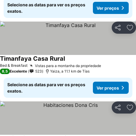
Selecione as datas para ver os preços
Ver preços
exatos.
Partilhar
Ad
Timanfaya Casa Rural
Ver preços
Bed & Breakfast
Vistas para a montanha da propriedade
Ver preços
8,5
Excelente
523
Yaiza, a 11.1 km de Tías
Selecione as datas para ver os preços
Ver preços
exatos.
Partilhar
Ad