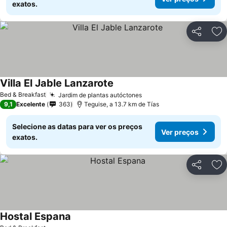
exatos.
Partilhar
Ad
Villa El Jable Lanzarote
Ver preços
Bed & Breakfast
Jardim de plantas autóctones
Ver preços
9,1
Excelente
363
Teguise, a 13.7 km de Tías
Selecione as datas para ver os preços
Ver preços
exatos.
Partilhar
Ad
Hostal Espana
Ver preços