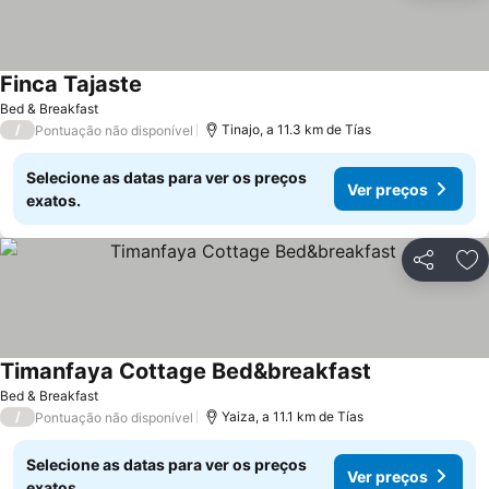
Finca Tajaste
Ver preços
Bed & Breakfast
/
Tinajo, a 11.3 km de Tías
Pontuação não disponível
Selecione as datas para ver os preços
Ver preços
exatos.
Partilhar
Ad
Timanfaya Cottage Bed&breakfast
Ver preços
Bed & Breakfast
/
Yaiza, a 11.1 km de Tías
Pontuação não disponível
Selecione as datas para ver os preços
Ver preços
exatos.