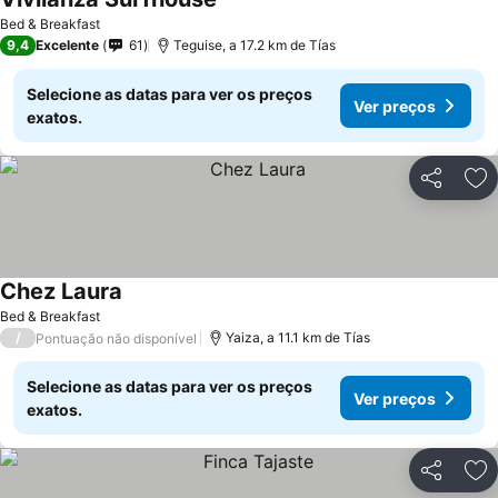
Ver preços
Bed & Breakfast
9,4
Excelente
61
Teguise, a 17.2 km de Tías
Selecione as datas para ver os preços
Ver preços
exatos.
Partilhar
Ad
Chez Laura
Ver preços
Bed & Breakfast
/
Yaiza, a 11.1 km de Tías
Pontuação não disponível
Selecione as datas para ver os preços
Ver preços
exatos.
Partilhar
Ad