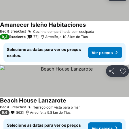
Amanecer Isleño Habitaciones
Ver preços
Bed & Breakfast
Cozinha compartilhada bem equipada
Ver preços
9,3
Excelente
77
Arrecife, a 10.8 km de Tías
Selecione as datas para ver os preços
Ver preços
exatos.
Partilhar
Ad
Beach House Lanzarote
Ver preços
Bed & Breakfast
Terraço com vista para o mar
Ver preços
6,6
862
Arrecife, a 9.8 km de Tías
Selecione as datas para ver os preços
Ver preços