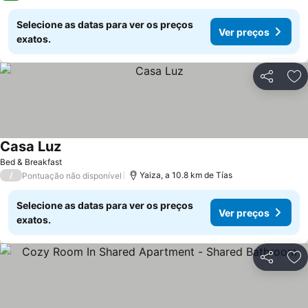
Selecione as datas para ver os preços
Ver preços
exatos.
Partilhar
Ad
Casa Luz
Ver preços
Bed & Breakfast
/
Yaiza, a 10.8 km de Tías
Pontuação não disponível
Selecione as datas para ver os preços
Ver preços
exatos.
Partilhar
Ad