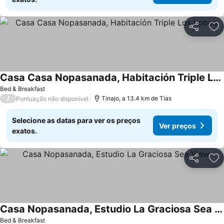
Partilhar
Ad
Casa Casa Nopasanada, Habitación Triple Los Lobos
Ver preços
Bed & Breakfast
/
Tinajo, a 13.4 km de Tías
Pontuação não disponível
Selecione as datas para ver os preços
Ver preços
exatos.
Partilhar
Ad
Casa Nopasanada, Estudio La Graciosa Sea View
Ver preços
Bed & Breakfast