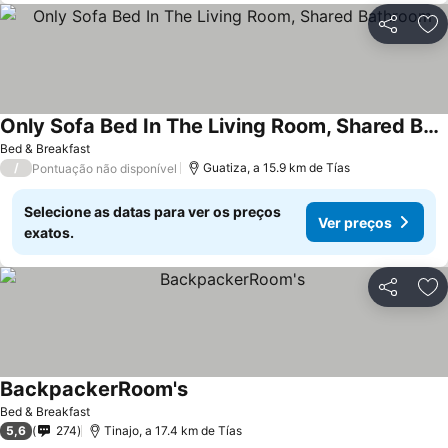
Partilhar
Ad
Only Sofa Bed In The Living Room, Shared Bathroom
Ver preços
Bed & Breakfast
/
Guatiza, a 15.9 km de Tías
Pontuação não disponível
Selecione as datas para ver os preços
Ver preços
exatos.
Partilhar
Ad
BackpackerRoom's
Ver preços
Bed & Breakfast
5,6
274
Tinajo, a 17.4 km de Tías