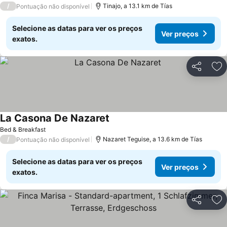
/
Tinajo, a 13.1 km de Tías
Pontuação não disponível
Selecione as datas para ver os preços
Ver preços
exatos.
Partilhar
Ad
La Casona De Nazaret
Ver preços
Bed & Breakfast
/
Nazaret Teguise, a 13.6 km de Tías
Pontuação não disponível
Selecione as datas para ver os preços
Ver preços
exatos.
Partilhar
Ad