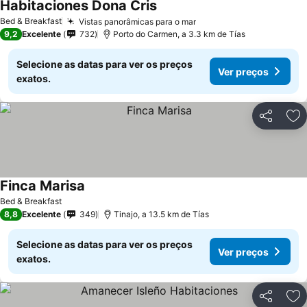
Habitaciones Dona Cris
Ver preços
Bed & Breakfast
Vistas panorâmicas para o mar
Ver preços
9,2
Excelente
732
Porto do Carmen, a 3.3 km de Tías
Selecione as datas para ver os preços
Ver preços
exatos.
Partilhar
Ad
Finca Marisa
Ver preços
Bed & Breakfast
8,8
Excelente
349
Tinajo, a 13.5 km de Tías
Selecione as datas para ver os preços
Ver preços
exatos.
Partilhar
Ad