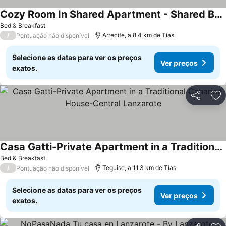
Cozy Room In Shared Apartment - Shared Bathroom
Ver preços
Bed & Breakfast
/
Arrecife, a 8.4 km de Tías
Pontuação não disponível
Selecione as datas para ver os preços
Ver preços
exatos.
Partilhar
Ad
Casa Gatti-Private Apartment in a Traditional Canarian House-Central Lanzarote
Ver preços
Bed & Breakfast
/
Teguise, a 11.3 km de Tías
Pontuação não disponível
Selecione as datas para ver os preços
Ver preços
exatos.