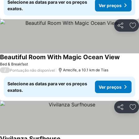
Selecione as datas para ver os preços
Ver preços
exatos.
Partilhar
Ad
Beautiful Room With Magic Ocean View
Ver pre
Bed & Breakfast
/
Arrecife, a 10.1 km de Tías
Pontuação não disponível
Selecione as datas para ver os preços
Ver preços
exatos.
Partilhar
Ad
Vivilanza Surfhouse