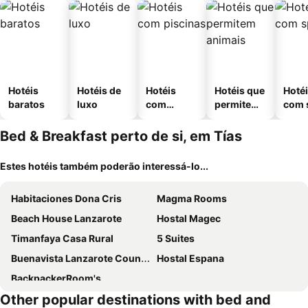
Hotéis
Hotéis de
Hotéis
Hotéis que
Hoté
baratos
luxo
com
permitem
com 
piscinas
animais
Bed & Breakfast perto de si, em Tías
Estes hotéis também poderão interessá-lo...
Habitaciones Dona Cris
Magma Rooms
Beach House Lanzarote
Hostal Magec
Timanfaya Casa Rural
5 Suites
Buenavista Lanzarote Country
Hostal Espana
BackpackerRoom's
Other popular destinations with bed and