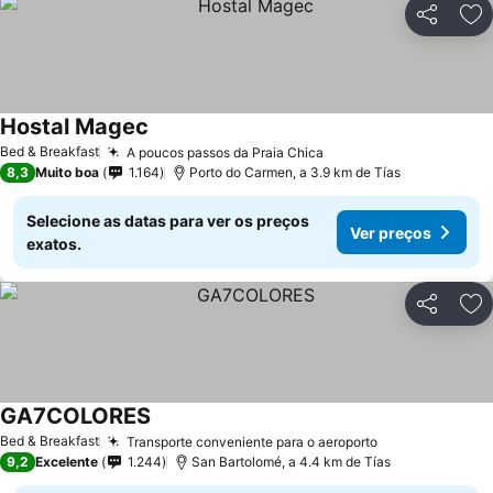
Partilhar
Ad
Hostal Magec
Ver preços
Bed & Breakfast
A poucos passos da Praia Chica
Ver preços
8,3
Muito boa
1.164
Porto do Carmen, a 3.9 km de Tías
Selecione as datas para ver os preços
Ver preços
exatos.
Partilhar
Ad
GA7COLORES
Ver preços
Bed & Breakfast
Transporte conveniente para o aeroporto
Ver preços
9,2
Excelente
1.244
San Bartolomé, a 4.4 km de Tías