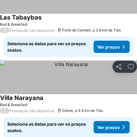
Las Tabaybas
Ver preços
Bed & Breakfast
/
Porto do Carmen, a 3.6 km de Tías
Pontuação não disponível
Selecione as datas para ver os preços
Ver preços
exatos.
Partilhar
Ad
Villa Narayana
Ver preços
Bed & Breakfast
/
Güime, a 4.9 km de Tías
Pontuação não disponível
Selecione as datas para ver os preços
Ver preços
exatos.