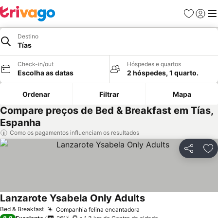
Favoritos
Iniciar
Me
Destino
Tías
Check-in/out
Hóspedes e quartos
Escolha as datas
2 hóspedes, 1 quarto.
Ordenar
Filtrar
Mapa
Compare preços de Bed & Breakfast em Tías,
Espanha
Como os pagamentos influenciam os resultados
Partilhar
Ad
Lanzarote Ysabela Only Adults
Ver preços
Bed & Breakfast
Companhia felina encantadora
Ver preços