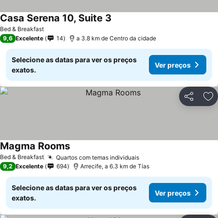
Casa Serena 10, Suite 3
Ver preços
Bed & Breakfast
9,6
Excelente
14
a 3.8 km de Centro da cidade
Selecione as datas para ver os preços
Ver preços
exatos.
Partilhar
Ad
Magma Rooms
Ver preços
Bed & Breakfast
Quartos com temas individuais
Ver preços
9,2
Excelente
694
Arrecife, a 6.3 km de Tías
Selecione as datas para ver os preços
Ver preços
exatos.