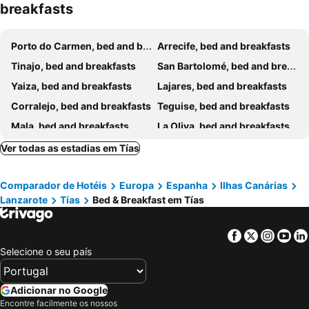
breakfasts
Porto do Carmen, bed and breakfasts
Arrecife, bed and breakfasts
Tinajo, bed and breakfasts
San Bartolomé, bed and breakfasts
Yaiza, bed and breakfasts
Lajares, bed and breakfasts
Corralejo, bed and breakfasts
Teguise, bed and breakfasts
Mala, bed and breakfasts
La Oliva, bed and breakfasts
Famara, bed and breakfasts
Praia Branca, bed and breakfasts
Ver todas as estadias em Tías
Asomada, bed and breakfasts
Comparador de Hotéis
Europa
Espanha
Ilhas Canárias
Lanzarote
Tías
Bed & Breakfast em Tías
Facebook
Twitter
Insta
Yo
Selecione o seu país
Adicionar no Google
Encontre facilmente os nossos