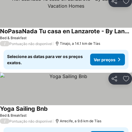
Partilhar
Ad
NoPasaNada Tu casa en Lanzarote - By Lanzarote Vacation Homes
Ver preços
Bed & Breakfast
/
Tinajo, a 14.1 km de Tías
Pontuação não disponível
Selecione as datas para ver os preços
Ver preços
exatos.
Partilhar
Ad
Yoga Sailing Bnb
Ver preços
Bed & Breakfast
/
Arrecife, a 9.6 km de Tías
Pontuação não disponível