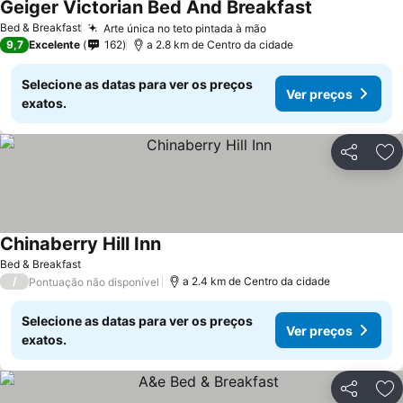
Geiger Victorian Bed And Breakfast
Ver preços
Bed & Breakfast
Arte única no teto pintada à mão
Ver preços
9,7
Excelente
162
a 2.8 km de Centro da cidade
Selecione as datas para ver os preços
Ver preços
exatos.
Partilhar
Ad
Chinaberry Hill Inn
Ver preços
Bed & Breakfast
/
a 2.4 km de Centro da cidade
Pontuação não disponível
Selecione as datas para ver os preços
Ver preços
exatos.
Partilhar
Ad