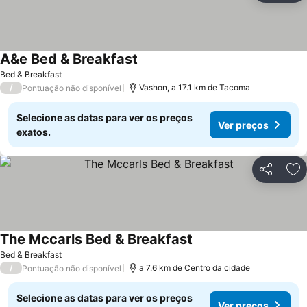
A&e Bed & Breakfast
Ver preços
Bed & Breakfast
/
Vashon, a 17.1 km de Tacoma
Pontuação não disponível
Selecione as datas para ver os preços
Ver preços
exatos.
Partilhar
Ad
The Mccarls Bed & Breakfast
Ver preços
Bed & Breakfast
/
a 7.6 km de Centro da cidade
Pontuação não disponível
Selecione as datas para ver os preços
Ver preços