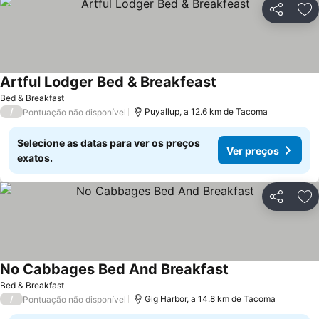
Partilhar
Ad
Artful Lodger Bed & Breakfeast
Ver preços
Bed & Breakfast
/
Puyallup, a 12.6 km de Tacoma
Pontuação não disponível
Selecione as datas para ver os preços
Ver preços
exatos.
Partilhar
Ad
No Cabbages Bed And Breakfast
Ver preços
Bed & Breakfast
/
Gig Harbor, a 14.8 km de Tacoma
Pontuação não disponível