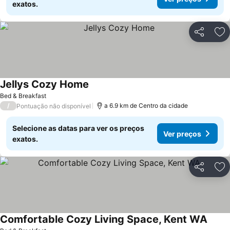
exatos.
Partilhar
Ad
Jellys Cozy Home
Ver preços
Bed & Breakfast
/
a 6.9 km de Centro da cidade
Pontuação não disponível
Selecione as datas para ver os preços
Ver preços
exatos.
Partilhar
Ad
Comfortable Cozy Living Space, Kent WA
Ver p