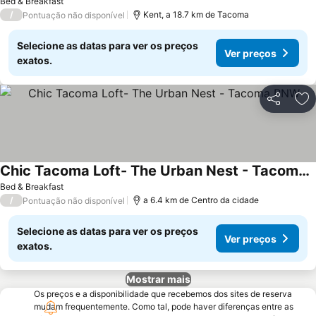
Bed & Breakfast
/
Kent, a 18.7 km de Tacoma
Pontuação não disponível
Selecione as datas para ver os preços
Ver preços
exatos.
Partilhar
Ad
Chic Tacoma Loft- The Urban Nest - Tacoma PNW
Ver preços
Bed & Breakfast
/
a 6.4 km de Centro da cidade
Pontuação não disponível
Selecione as datas para ver os preços
Ver preços
exatos.
Mostrar mais
Os preços e a disponibilidade que recebemos dos sites de reserva
mudam frequentemente. Como tal, pode haver diferenças entre as