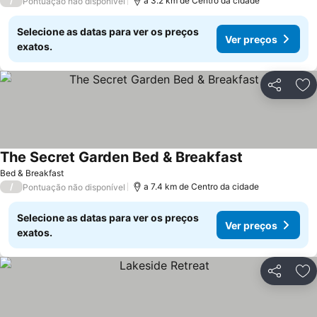
/
a 3.2 km de Centro da cidade
Pontuação não disponível
Selecione as datas para ver os preços
Ver preços
exatos.
Partilhar
Ad
The Secret Garden Bed & Breakfast
Ver preços
Bed & Breakfast
/
a 7.4 km de Centro da cidade
Pontuação não disponível
Selecione as datas para ver os preços
Ver preços
exatos.
Partilhar
Ad