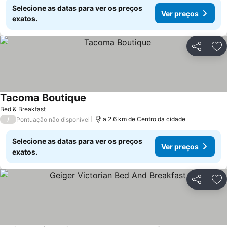
Selecione as datas para ver os preços
Ver preços
exatos.
Partilhar
Ad
Tacoma Boutique
Ver preços
Bed & Breakfast
/
a 2.6 km de Centro da cidade
Pontuação não disponível
Selecione as datas para ver os preços
Ver preços
exatos.
Partilhar
Ad