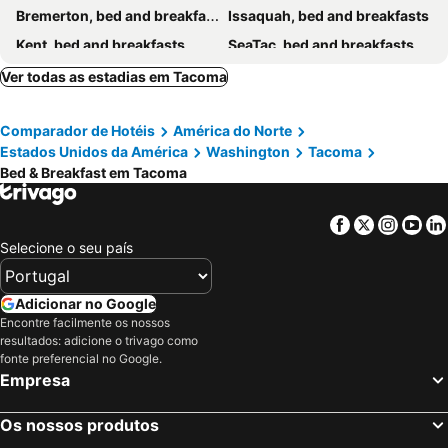
Bremerton, bed and breakfasts
Issaquah, bed and breakfasts
Kent, bed and breakfasts
SeaTac, bed and breakfasts
Ver todas as estadias em Tacoma
Comparador de Hotéis
América do Norte
Estados Unidos da América
Washington
Tacoma
Bed & Breakfast em Tacoma
Facebook
Twitter
Insta
Yo
Selecione o seu país
Adicionar no Google
Encontre facilmente os nossos
resultados: adicione o trivago como
fonte preferencial no Google.
Empresa
Os nossos produtos