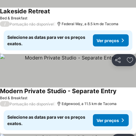
Lakeside Retreat
Ver preços
Bed & Breakfast
/
Federal Way, a 8.5 km de Tacoma
Pontuação não disponível
Selecione as datas para ver os preços
Ver preços
exatos.
Partilhar
Ad
Modern Private Studio - Separate Entry
Ver pre
Bed & Breakfast
/
Edgewood, a 11.5 km de Tacoma
Pontuação não disponível
Selecione as datas para ver os preços
Ver preços
exatos.