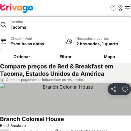
Favoritos
Iniciar
Me
Destino
Tacoma
Check-in/out
Hóspedes e quartos
Escolha as datas
2 hóspedes, 1 quarto.
Ordenar
Filtrar
Mapa
Compare preços de Bed & Breakfast em
Tacoma, Estados Unidos da América
Como os pagamentos influenciam os resultados
Partilhar
Ad
Branch Colonial House
Ver preços
Bed & Breakfast