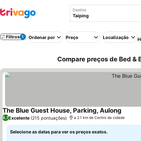
Destino
Filtros
1
Ordenar por
Preço
Localização
H
Compare preços de Bed & B
The Blue Guest House, Parking, Aulong
Ver pre
Excelente
(215 pontuações)
8,7
a 2.1 km de Centro da cidade
Selecione as datas para ver os preços exatos.