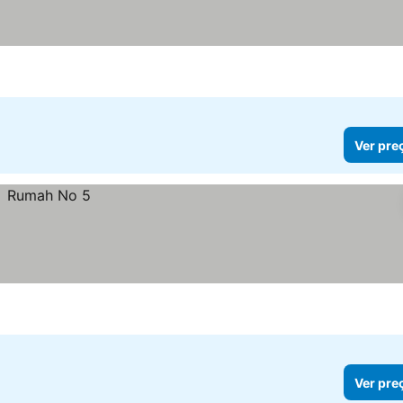
Ver pre
Ver pre