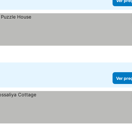
Ver pre
Ver pre