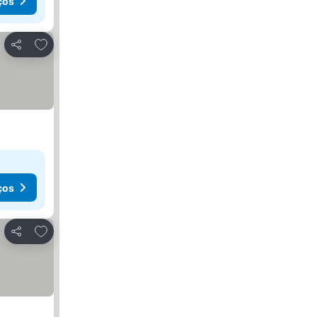
ços
Adicionar aos favoritos
Partilhar
ços
Adicionar aos favoritos
Partilhar