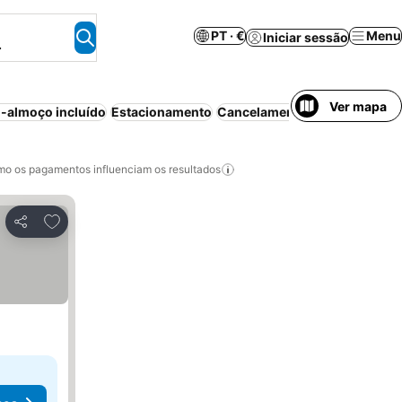
PT · €
Menu
Iniciar sessão
.
Ver mapa
-almoço incluído
Estacionamento
Cancelamento gratuito
Apart
o os pagamentos influenciam os resultados
Adicionar aos favoritos
Partilhar