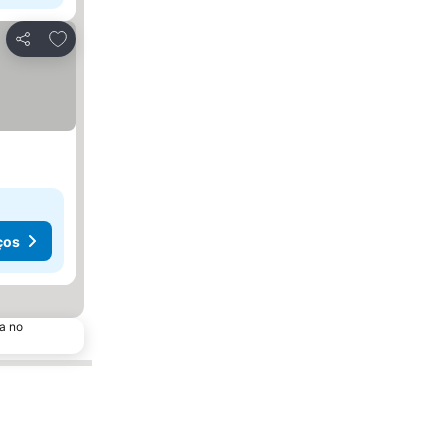
Adicionar aos favoritos
Partilhar
ços
a no