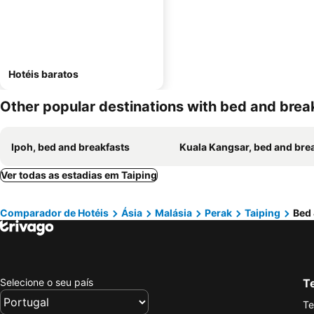
Hotéis baratos
Other popular destinations with bed and brea
Ipoh, bed and breakfasts
Kuala Kangsar, bed and breakfa
Ver todas as estadias em Taiping
Comparador de Hotéis
Ásia
Malásia
Perak
Taiping
Bed 
Selecione o seu país
Te
Te