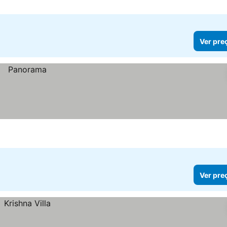
Ver pre
Ver pre