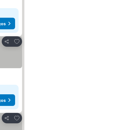
ços
Adicionar aos favoritos
Partilhar
ços
Adicionar aos favoritos
Partilhar