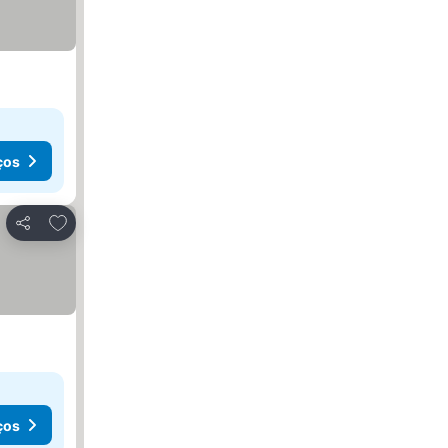
ços
Adicionar aos favoritos
Partilhar
ços