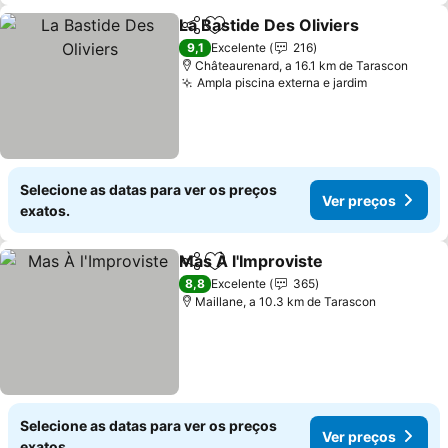
La Bastide Des Oliviers
Partilhar
Adicionar aos favoritos
9,1
Excelente
216
Châteaurenard, a 16.1 km de Tarascon
Ampla piscina externa e jardim
Selecione as datas para ver os preços
Ver preços
exatos.
Mas À l'Improviste
Partilhar
Adicionar aos favoritos
8,8
Excelente
365
Maillane, a 10.3 km de Tarascon
Selecione as datas para ver os preços
Ver preços
exatos.