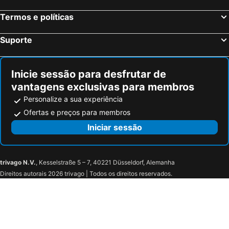
Robion, bed and breakfasts
Lagnes, bed and breakfasts
Termos e políticas
Saint-Saturnin-les-Avignon, bed and breakfasts
Aimargues, bed and breakfasts
Marsillargues, bed and breakfasts
Bédarrides, bed and breakfasts
Suporte
Courthézon, bed and breakfasts
Uchaud, bed and breakfasts
Inicie sessão para desfrutar de
vantagens exclusivas para membros
Personalize a sua experiência
Ofertas e preços para membros
Iniciar sessão
trivago N.V.
, Kesselstraße 5 – 7, 40221 Düsseldorf, Alemanha
Direitos autorais 2026 trivago | Todos os direitos reservados.