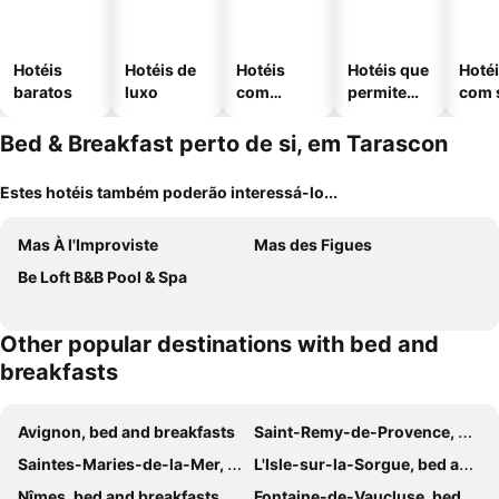
Hotéis
Hotéis de
Hotéis
Hotéis que
Hoté
baratos
luxo
com
permitem
com 
piscinas
animais
Bed & Breakfast perto de si, em Tarascon
Estes hotéis também poderão interessá-lo...
Mas À l'Improviste
Mas des Figues
Be Loft B&B Pool & Spa
Other popular destinations with bed and
breakfasts
Avignon, bed and breakfasts
Saint-Remy-de-Provence, bed and breakfasts
Saintes-Maries-de-la-Mer, bed and breakfasts
L'Isle-sur-la-Sorgue, bed and breakfasts
Nîmes, bed and breakfasts
Fontaine-de-Vaucluse, bed and breakfasts