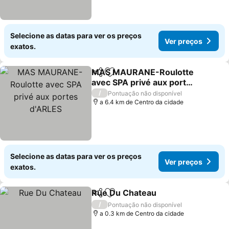
Selecione as datas para ver os preços
Ver preços
exatos.
MAS MAURANE-Roulotte
Partilhar
Adicionar aos favoritos
avec SPA privé aux portes
d'ARLES
/
Pontuação não disponível
a 6.4 km de Centro da cidade
Selecione as datas para ver os preços
Ver preços
exatos.
Rue Du Chateau
Partilhar
Adicionar aos favoritos
/
Pontuação não disponível
a 0.3 km de Centro da cidade