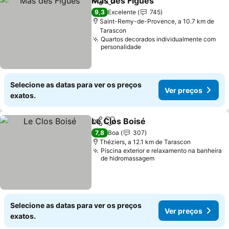
Mas des Figues
Partilhar
Adicionar aos favoritos
9,3
Excelente
745
Saint-Remy-de-Provence, a 10.7 km de
Tarascon
Quartos decorados individualmente com
personalidade
Selecione as datas para ver os preços
Ver preços
exatos.
Le Clos Boisé
Partilhar
Adicionar aos favoritos
7,8
Boa
307
Théziers, a 12.1 km de Tarascon
Piscina exterior e relaxamento na banheira
de hidromassagem
Selecione as datas para ver os preços
Ver preços
exatos.