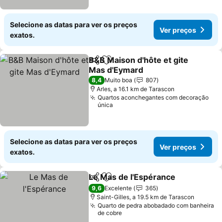
Selecione as datas para ver os preços
Ver preços
exatos.
B&B Maison d'hôte et gite
Partilhar
Adicionar aos favoritos
Mas d'Eymard
8,4
Muito boa
807
Arles, a 16.1 km de Tarascon
Quartos aconchegantes com decoração
única
Selecione as datas para ver os preços
Ver preços
exatos.
Le Mas de l'Espérance
Partilhar
Adicionar aos favoritos
9,6
Excelente
365
Saint-Gilles, a 19.5 km de Tarascon
Quarto de pedra abobadado com banheira
de cobre