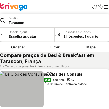
Favoritos
Iniciar
Me
Destino
Tarascon
Check-in/out
Hóspedes e quartos
Escolha as datas
2 hóspedes, 1 quarto.
Ordenar
Filtrar
Mapa
Compare preços de Bed & Breakfast em
Tarascon, França
Como os pagamentos influenciam os resultados
Le Clos des Consuls
Partilhar
Adicionar aos favoritos
9,0
Excelente
97
a 0.1 km de Centro da cidade