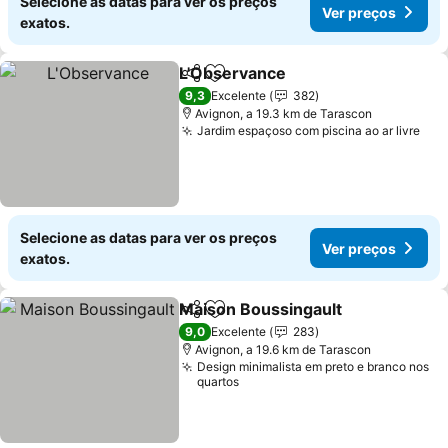
Selecione as datas para ver os preços
Ver preços
exatos.
L'Observance
Partilhar
Adicionar aos favoritos
9,3
Excelente
382
Avignon, a 19.3 km de Tarascon
Jardim espaçoso com piscina ao ar livre
Selecione as datas para ver os preços
Ver preços
exatos.
Maison Boussingault
Partilhar
Adicionar aos favoritos
9,0
Excelente
283
Avignon, a 19.6 km de Tarascon
Design minimalista em preto e branco nos
quartos