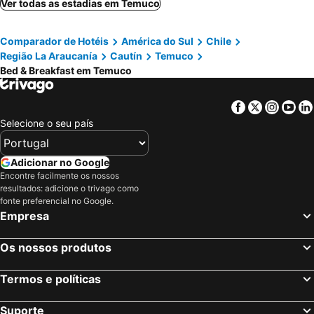
Ver todas as estadias em Temuco
Comparador de Hotéis
América do Sul
Chile
Região La Araucanía
Cautín
Temuco
Bed & Breakfast em Temuco
Facebook
Twitter
Insta
Yo
Selecione o seu país
Adicionar no Google
Encontre facilmente os nossos
resultados: adicione o trivago como
fonte preferencial no Google.
Empresa
Os nossos produtos
Termos e políticas
Suporte