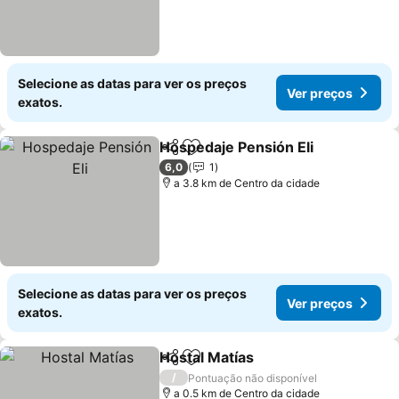
Selecione as datas para ver os preços
Ver preços
exatos.
Hospedaje Pensión Eli
Partilhar
Adicionar aos favoritos
Ver 
6,0
1
a 3.8 km de Centro da cidade
Selecione as datas para ver os preços
Ver preços
exatos.
Hostal Matías
Partilhar
Adicionar aos favoritos
Ver preços
/
Pontuação não disponível
a 0.5 km de Centro da cidade