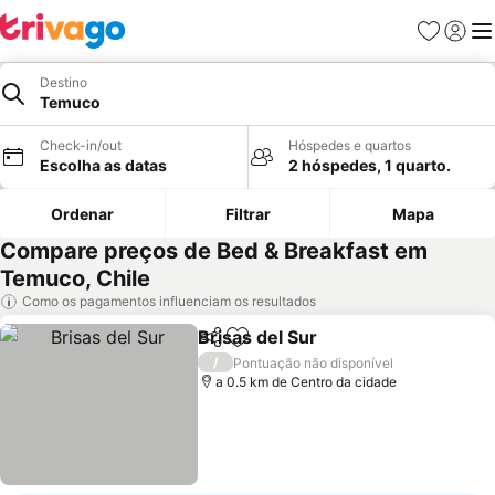
Favoritos
Iniciar
Me
Destino
Temuco
Check-in/out
Hóspedes e quartos
Escolha as datas
2 hóspedes, 1 quarto.
Ordenar
Filtrar
Mapa
Compare preços de Bed & Breakfast em
Temuco, Chile
Como os pagamentos influenciam os resultados
Brisas del Sur
Partilhar
Adicionar aos favoritos
Ver preços
/
Pontuação não disponível
a 0.5 km de Centro da cidade