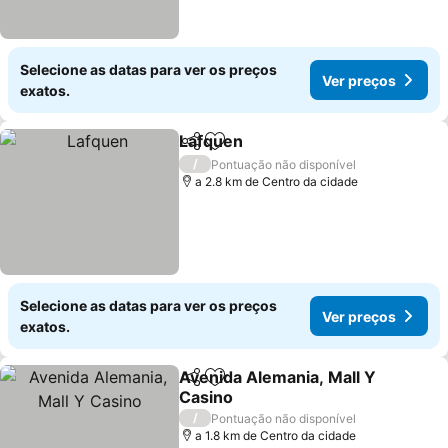
Selecione as datas para ver os preços
Ver preços
exatos.
Lafquen
Partilhar
Adicionar aos favoritos
Ver preços
/
Pontuação não disponível
a 2.8 km de Centro da cidade
Selecione as datas para ver os preços
Ver preços
exatos.
Avenida Alemania, Mall Y
Partilhar
Adicionar aos favoritos
Casino
Ver preços
/
Pontuação não disponível
a 1.8 km de Centro da cidade