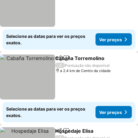
Selecione as datas para ver os preços
Ver preços
exatos.
Cabaña Torremolino
Partilhar
Adicionar aos favoritos
Ver p
/
Pontuação não disponível
a 2.4 km de Centro da cidade
Selecione as datas para ver os preços
Ver preços
exatos.
Hospedaje Elisa
Partilhar
Adicionar aos favoritos
Ver preço
/