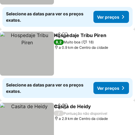
Selecione as datas para ver os preços
Ver preços
exatos.
Hospedaje Tribu Piren
Partilhar
Adicionar aos favoritos
Ver
8,2
Muito boa
18
a 0.9 km de Centro da cidade
Selecione as datas para ver os preços
Ver preços
exatos.
Casita de Heidy
Partilhar
Adicionar aos favoritos
Ver preços
/
Pontuação não disponível
a 2.9 km de Centro da cidade