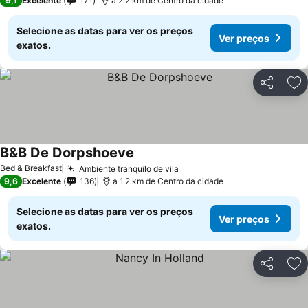
9,1
Excelente
171
a 2.2 km de Centro da cidade
Selecione as datas para ver os preços
Ver preços
exatos.
Partilhar
Ad
B&B De Dorpshoeve
Ver preços
Bed & Breakfast
Ambiente tranquilo de vila
Ver preços
9,6
Excelente
136
a 1.2 km de Centro da cidade
Selecione as datas para ver os preços
Ver preços
exatos.
Partilhar
Ad