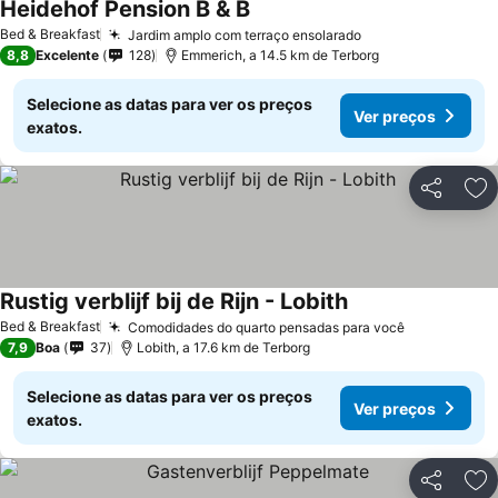
Heidehof Pension B & B
Ver preços
Bed & Breakfast
Jardim amplo com terraço ensolarado
Ver preços
8,8
Excelente
128
Emmerich, a 14.5 km de Terborg
Selecione as datas para ver os preços
Ver preços
exatos.
Partilhar
Ad
Rustig verblijf bij de Rijn - Lobith
Ver preços
Bed & Breakfast
Comodidades do quarto pensadas para você
Ver preços
7,9
Boa
37
Lobith, a 17.6 km de Terborg
Selecione as datas para ver os preços
Ver preços
exatos.
Partilhar
Ad