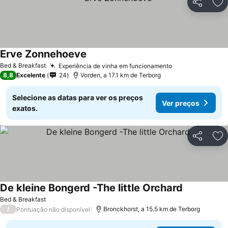
Partilhar
Ad
Erve Zonnehoeve
Ver preços
Bed & Breakfast
Experiência de vinha em funcionamento
Ver preços
8,8
Excelente
24
Vorden, a 17.1 km de Terborg
Selecione as datas para ver os preços
Ver preços
exatos.
Partilhar
Ad
De kleine Bongerd -The little Orchard
Ver preços
Bed & Breakfast
/
Bronckhorst, a 15.5 km de Terborg
Pontuação não disponível