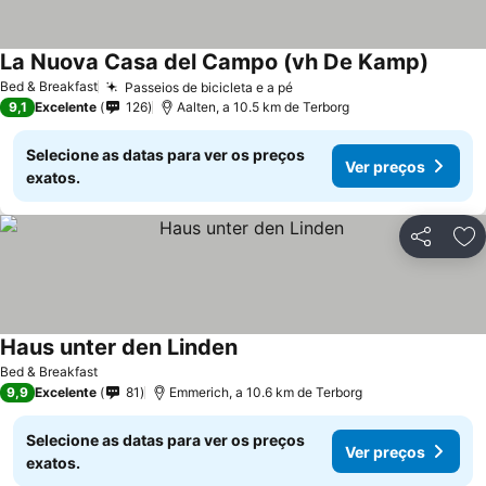
La Nuova Casa del Campo (vh De Kamp)
Ver pr
Bed & Breakfast
Passeios de bicicleta e a pé
Ver preços
9,1
Excelente
126
Aalten, a 10.5 km de Terborg
Selecione as datas para ver os preços
Ver preços
exatos.
Partilhar
Ad
Haus unter den Linden
Ver preços
Bed & Breakfast
9,9
Excelente
81
Emmerich, a 10.6 km de Terborg
Selecione as datas para ver os preços
Ver preços
exatos.