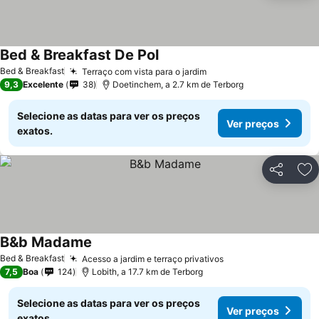
Bed & Breakfast De Pol
Ver preços
Bed & Breakfast
Terraço com vista para o jardim
Ver preços
9,3
Excelente
38
Doetinchem, a 2.7 km de Terborg
Selecione as datas para ver os preços
Ver preços
exatos.
Partilhar
Ad
B&b Madame
Ver preços
Bed & Breakfast
Acesso a jardim e terraço privativos
Ver preços
7,5
Boa
124
Lobith, a 17.7 km de Terborg
Selecione as datas para ver os preços
Ver preços
exatos.