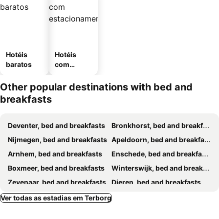
Hotéis
Hotéis
baratos
com
estaciona
mento
Other popular destinations with bed and
breakfasts
Deventer, bed and breakfasts
Bronkhorst, bed and breakfasts
Nijmegen, bed and breakfasts
Apeldoorn, bed and breakfasts
Arnhem, bed and breakfasts
Enschede, bed and breakfasts
Boxmeer, bed and breakfasts
Winterswijk, bed and breakfasts
Zevenaar, bed and breakfasts
Dieren, bed and breakfasts
Cuijk, bed and breakfasts
Aalten, bed and breakfasts
Ver todas as estadias em Terborg
Lochem, bed and breakfasts
Xanten, bed and breakfasts