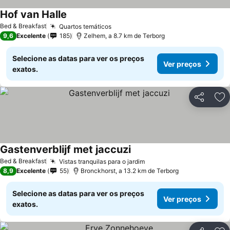
Hof van Halle
Ver preços
Bed & Breakfast
Quartos temáticos
Ver preços
9,6
Excelente
185
Zelhem, a 8.7 km de Terborg
Selecione as datas para ver os preços
Ver preços
exatos.
Partilhar
Ad
Gastenverblijf met jaccuzi
Ver preços
Bed & Breakfast
Vistas tranquilas para o jardim
Ver preços
8,9
Excelente
55
Bronckhorst, a 13.2 km de Terborg
Selecione as datas para ver os preços
Ver preços
exatos.