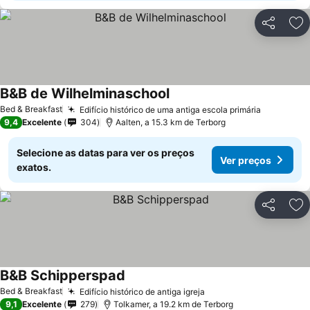
Partilhar
Ad
B&B de Wilhelminaschool
Ver preços
Bed & Breakfast
Edifício histórico de uma antiga escola primária
Ver preç
9,4
Excelente
304
Aalten, a 15.3 km de Terborg
Selecione as datas para ver os preços
Ver preços
exatos.
Partilhar
Ad
B&B Schipperspad
Ver preços
Bed & Breakfast
Edifício histórico de antiga igreja
Ver preços
9,1
Excelente
279
Tolkamer, a 19.2 km de Terborg