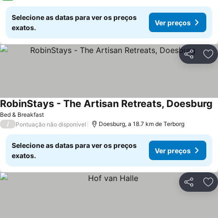
Selecione as datas para ver os preços
Ver preços
exatos.
Partilhar
Ad
RobinStays - The Artisan Retreats, Doesburg
V
Bed & Breakfast
/
Doesburg, a 18.7 km de Terborg
Pontuação não disponível
Selecione as datas para ver os preços
Ver preços
exatos.
Partilhar
Ad