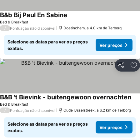
B&b Bij Paul En Sabine
Ver preços
Bed & Breakfast
/
Doetinchem, a 4.0 km de Terborg
Pontuação não disponível
Selecione as datas para ver os preços
Ver preços
exatos.
Partilhar
Ad
B&B 't Bievink - buitengewoon overnachten
Ver
Bed & Breakfast
/
Oude IJsselstreek, a 6.2 km de Terborg
Pontuação não disponível
Selecione as datas para ver os preços
Ver preços
exatos.