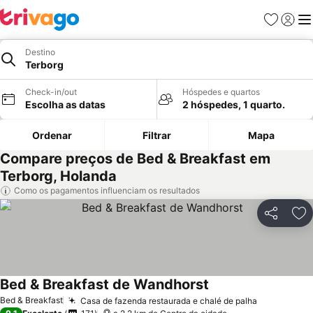
Favoritos
Iniciar
Me
Destino
Terborg
Check-in/out
Hóspedes e quartos
Escolha as datas
2 hóspedes, 1 quarto.
Ordenar
Filtrar
Mapa
Compare preços de Bed & Breakfast em
Terborg, Holanda
Como os pagamentos influenciam os resultados
Partilhar
Ad
Bed & Breakfast de Wandhorst
Ver preços
Bed & Breakfast
Casa de fazenda restaurada e chalé de palha
Ver preço