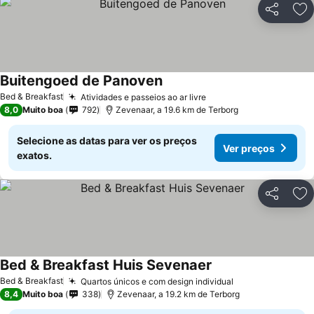
Partilhar
Ad
Buitengoed de Panoven
Ver preços
Bed & Breakfast
Atividades e passeios ao ar livre
Ver preços
8,0
Muito boa
792
Zevenaar, a 19.6 km de Terborg
Selecione as datas para ver os preços
Ver preços
exatos.
Partilhar
Ad
Bed & Breakfast Huis Sevenaer
Ver preços
Bed & Breakfast
Quartos únicos e com design individual
Ver preços
8,4
Muito boa
338
Zevenaar, a 19.2 km de Terborg