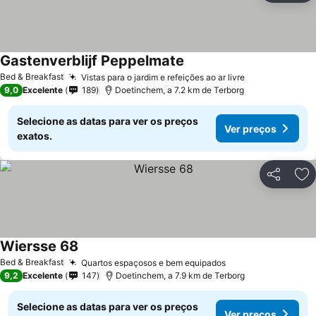
Gastenverblijf Peppelmate
Ver preços
Bed & Breakfast
Vistas para o jardim e refeições ao ar livre
Ver preços
9,0
Excelente
189
Doetinchem, a 7.2 km de Terborg
Selecione as datas para ver os preços
Ver preços
exatos.
Partilhar
Ad
Wiersse 68
Ver preços
Bed & Breakfast
Quartos espaçosos e bem equipados
Ver preços
9,2
Excelente
147
Doetinchem, a 7.9 km de Terborg
Selecione as datas para ver os preços
Ver preços