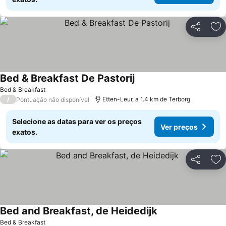
Partilhar
Ad
Bed & Breakfast De Pastorij
Ver preços
Bed & Breakfast
/
Etten-Leur, a 1.4 km de Terborg
Pontuação não disponível
Selecione as datas para ver os preços
Ver preços
exatos.
Partilhar
Ad
Bed and Breakfast, de Heidedijk
Ver preços
Bed & Breakfast