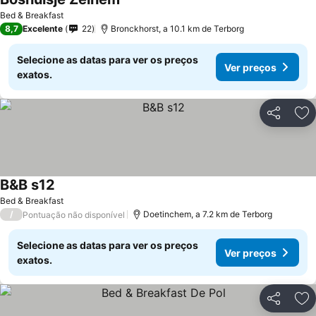
Ver preços
Bed & Breakfast
8,7
Excelente
22
Bronckhorst, a 10.1 km de Terborg
Selecione as datas para ver os preços
Ver preços
exatos.
Partilhar
Ad
B&B s12
Ver preços
Bed & Breakfast
/
Doetinchem, a 7.2 km de Terborg
Pontuação não disponível
Selecione as datas para ver os preços
Ver preços
exatos.
Partilhar
Ad