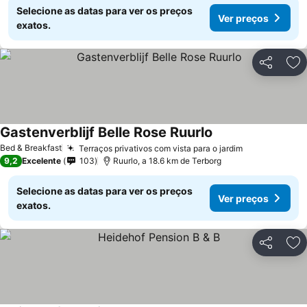
Selecione as datas para ver os preços
Ver preços
exatos.
Partilhar
Ad
Gastenverblijf Belle Rose Ruurlo
Ver preços
Bed & Breakfast
Terraços privativos com vista para o jardim
Ver preços
9,2
Excelente
103
Ruurlo, a 18.6 km de Terborg
Selecione as datas para ver os preços
Ver preços
exatos.
Partilhar
Ad