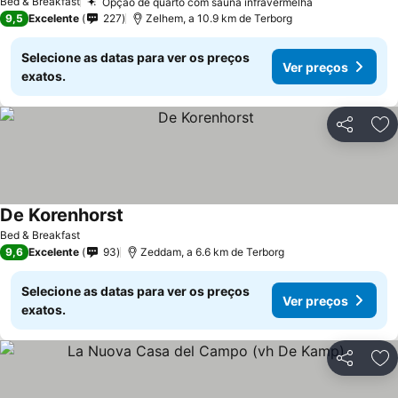
Bed & Breakfast
Opção de quarto com sauna infravermelha
Ver preços
9,5
Excelente
227
Zelhem, a 10.9 km de Terborg
Selecione as datas para ver os preços
Ver preços
exatos.
Partilhar
Ad
De Korenhorst
Ver preços
Bed & Breakfast
9,6
Excelente
93
Zeddam, a 6.6 km de Terborg
Selecione as datas para ver os preços
Ver preços
exatos.
Partilhar
Ad