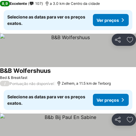
8,9
Excelente
107
a 3.0 km de Centro da cidade
Selecione as datas para ver os preços
Ver preços
exatos.
Partilhar
Ad
B&B Wolfershuus
Ver preços
Bed & Breakfast
/
Zelhem, a 11.5 km de Terborg
Pontuação não disponível
Selecione as datas para ver os preços
Ver preços
exatos.
Partilhar
Ad