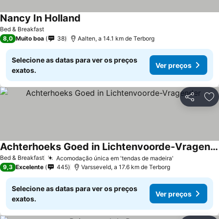
Nancy In Holland
Ver preços
Bed & Breakfast
8,0
Muito boa
38
Aalten, a 14.1 km de Terborg
Selecione as datas para ver os preços
Ver preços
exatos.
Partilhar
Ad
Achterhoeks Goed in Lichtenvoorde-Vragender
Ver preços
Bed & Breakfast
Acomodação única em 'tendas de madeira'
Ver preços
9,3
Excelente
445
Varsseveld, a 17.6 km de Terborg
Selecione as datas para ver os preços
Ver preços
exatos.