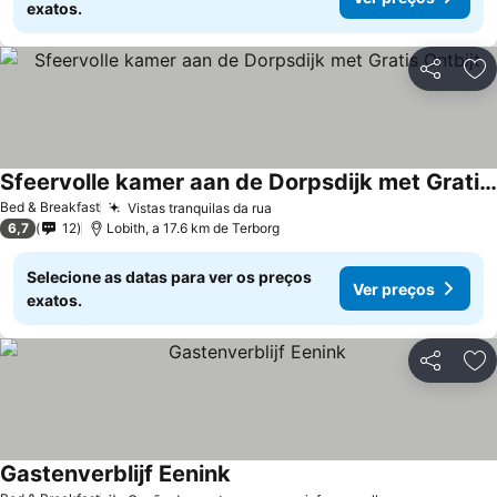
exatos.
Partilhar
Ad
Sfeervolle kamer aan de Dorpsdijk met Gratis Ontbijt
Ver preços
Bed & Breakfast
Vistas tranquilas da rua
Ver preços
6,7
12
Lobith, a 17.6 km de Terborg
Selecione as datas para ver os preços
Ver preços
exatos.
Partilhar
Ad
Gastenverblijf Eenink
Ver preços