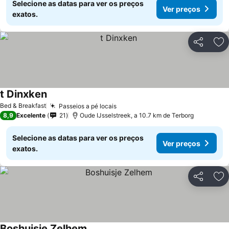
Selecione as datas para ver os preços
Ver preços
exatos.
Partilhar
Ad
t Dinxken
Ver preços
Bed & Breakfast
Passeios a pé locais
Ver preços
8,9
Excelente
21
Oude IJsselstreek, a 10.7 km de Terborg
Selecione as datas para ver os preços
Ver preços
exatos.
Partilhar
Ad
Boshuisje Zelhem