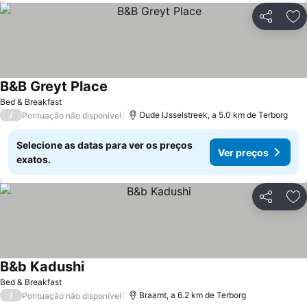
Partilhar
Ad
B&B Greyt Place
Ver preços
Bed & Breakfast
/
Oude IJsselstreek, a 5.0 km de Terborg
Pontuação não disponível
Selecione as datas para ver os preços
Ver preços
exatos.
Partilhar
Ad
B&b Kadushi
Ver preços
Bed & Breakfast
/
Braamt, a 6.2 km de Terborg
Pontuação não disponível