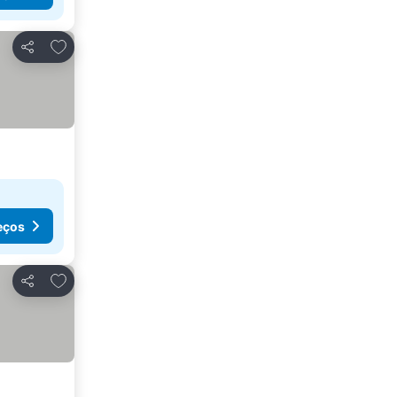
Adicionar aos favoritos
Partilhar
eços
Adicionar aos favoritos
Partilhar