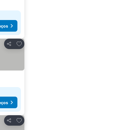
eços
Adicionar aos favoritos
Partilhar
eços
Adicionar aos favoritos
Partilhar