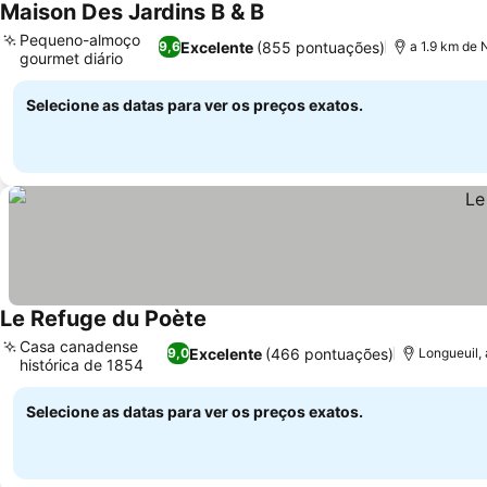
Maison Des Jardins B & B
Ver preços
Pequeno-almoço
Excelente
(855 pontuações)
9,6
a 1.9 km de 
gourmet diário
Ver preços
Selecione as datas para ver os preços exatos.
Le Refuge du Poète
Ver preços
Casa canadense
Excelente
(466 pontuações)
9,0
Longueuil,
histórica de 1854
Ver preços
Selecione as datas para ver os preços exatos.