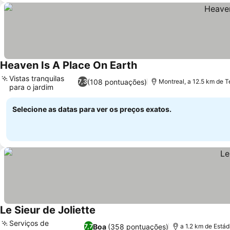
Heaven Is A Place On Earth
Ver preços
Vistas tranquilas
(108 pontuações)
7,3
Montreal, a 12.5 km de 
para o jardim
Ver preços
Selecione as datas para ver os preços exatos.
Le Sieur de Joliette
Ver preços
Serviços de
Boa
(358 pontuações)
7,7
a 1.2 km de Estád