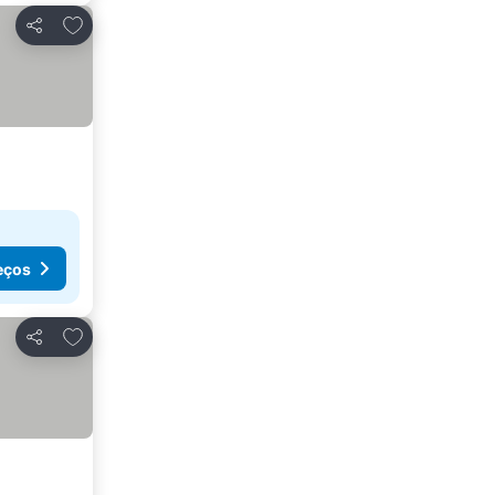
Adicionar aos favoritos
Partilhar
eços
Adicionar aos favoritos
Partilhar