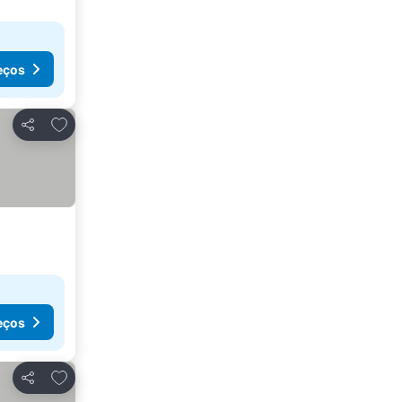
eços
Adicionar aos favoritos
Partilhar
eços
Adicionar aos favoritos
Partilhar