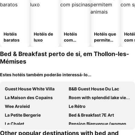
Hotéis
Hotéis de
Hotéis
Hotéis que
Hoté
baratos
luxo
com
permitem
com 
piscinas
animais
Bed & Breakfast perto de si, em Thollon-les-
Mémises
Estes hotéis também poderão interessá-lo...
Guest House White Villa
B&B Guest House Du Lac
La Maison des Copains
Room with splendid lake view in Montreux city center
Wee Aroleid
Le Rétro
La Petite Bergerie
Bed & Breakfast 7E Art
Le Chalet
Pension Bienvenue (women Only)
Other popular destinations with bed and
Bed and Breakfast Prilly-Lausanne
Au Castor