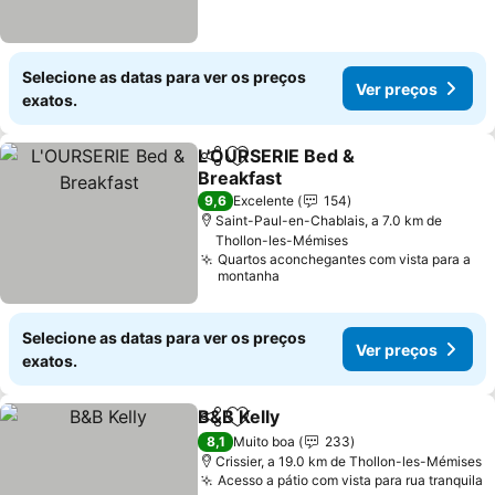
Selecione as datas para ver os preços
Ver preços
exatos.
L'OURSERIE Bed &
Partilhar
Adicionar aos favoritos
Breakfast
9,6
Excelente
154
Saint-Paul-en-Chablais, a 7.0 km de
Thollon-les-Mémises
Quartos aconchegantes com vista para a
montanha
Selecione as datas para ver os preços
Ver preços
exatos.
B&B Kelly
Partilhar
Adicionar aos favoritos
8,1
Muito boa
233
Crissier, a 19.0 km de Thollon-les-Mémises
Acesso a pátio com vista para rua tranquila