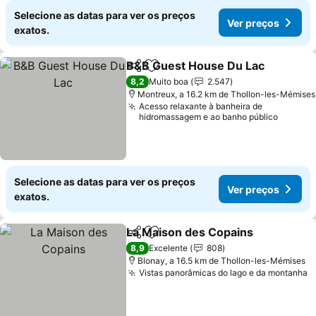
Selecione as datas para ver os preços
Ver preços
exatos.
B&B Guest House Du Lac
Partilhar
Adicionar aos favoritos
8,2
Muito boa
2.547
Montreux, a 16.2 km de Thollon-les-Mémises
Acesso relaxante à banheira de
hidromassagem e ao banho público
Selecione as datas para ver os preços
Ver preços
exatos.
La Maison des Copains
Partilhar
Adicionar aos favoritos
8,9
Excelente
808
Blonay, a 16.5 km de Thollon-les-Mémises
Vistas panorâmicas do lago e da montanha