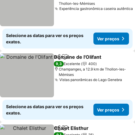
Thollon-les-Mémises
Experiência gastronômica caseira autêntica
Selecione as datas para ver os preços
Ver preços
exatos.
Domaine de l'Olifant
Partilhar
Adicionar aos favoritos
9,3
Excelente
400
Champanges, a 12.9 km de Thollon-les-
Mémises
Vistas panorâmicas do Lago Genebra
Selecione as datas para ver os preços
Ver preços
exatos.
Chalet Elisthur
Partilhar
Adicionar aos favoritos
9,1
Excelente
25