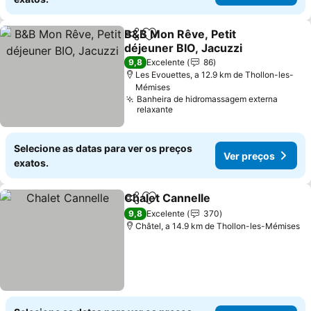
B&B Mon Rêve, Petit
Partilhar
Adicionar aos favoritos
déjeuner BIO, Jacuzzi
9,8
Excelente
86
Les Evouettes, a 12.9 km de Thollon-les-
Mémises
Banheira de hidromassagem externa
relaxante
Selecione as datas para ver os preços
Ver preços
exatos.
Chalet Cannelle
Partilhar
Adicionar aos favoritos
9,8
Excelente
370
Châtel, a 14.9 km de Thollon-les-Mémises