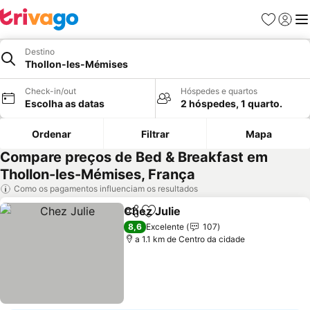
Favoritos
Iniciar
Me
Destino
Thollon-les-Mémises
Check-in/out
Hóspedes e quartos
Escolha as datas
2 hóspedes, 1 quarto.
Ordenar
Filtrar
Mapa
Compare preços de Bed & Breakfast em
Thollon-les-Mémises, França
Como os pagamentos influenciam os resultados
Chez Julie
Partilhar
Adicionar aos favoritos
8,6
Excelente
107
a 1.1 km de Centro da cidade