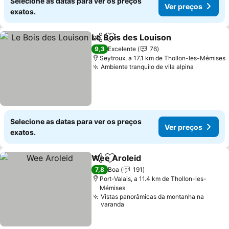
Selecione as datas para ver os preços
Ver preços
exatos.
Le Bois des Louison
Partilhar
Adicionar aos favoritos
9,3
Excelente
76
Seytroux, a 17.1 km de Thollon-les-Mémises
Ambiente tranquilo de vila alpina
Selecione as datas para ver os preços
Ver preços
exatos.
Wee Aroleid
Partilhar
Adicionar aos favoritos
7,8
Boa
191
Port-Valais, a 11.4 km de Thollon-les-
Mémises
Vistas panorâmicas da montanha na
varanda