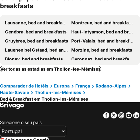
breakfasts
Lausanne, bed and breakfasts
Montreux, bed and breakfasts
Genébra, bed and breakfasts
Haut-Intyamon, bed and breakfasts
Gruyères, bed and breakfasts
Port-Valais, bed and breakfasts
Lauenen bei Gstaad, bed and breakfasts
Morzine, bed and breakfasts
Blonay, bed and breakfasts
Ovronnaz, bed and breakfasts
Château-d'Oex, bed and breakfasts
La Chapelle d´Abondance, bed and breakfasts
Ver todas as estadias em Thollon-les-Mémises
Les Crosets, bed and breakfasts
Cluses, bed and breakfasts
Comparador de Hotéis
Europa
França
Ródano-Alpes
Mathod, bed and breakfasts
Rolle, bed and breakfasts
Haute-Savoie
Thollon-les-Mémises
Morgins, bed and breakfasts
Crissier, bed and breakfasts
Bed & Breakfast em Thollon-les-Mémises
Saint-Paul-en-Chablais, bed and breakfasts
Samoëns, bed and breakfasts
Nernier, bed and breakfasts
Les Gets, bed and breakfasts
Facebook
Twitter
Insta
Yo
Selecione o seu país
Lignerolle, bed and breakfasts
Meillerie, bed and breakfasts
Villars-Epeney, bed and breakfasts
Nyon, bed and breakfasts
Adicionar no Google