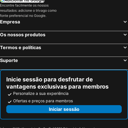
Aigle, bed and breakfasts
Puidoux, bed and breakfasts
Encontre facilmente os nossos
Le Grand-Saconnex, bed and breakfasts
Grandson, bed and breakfasts
resultados: adicione o trivago como
fonte preferencial no Google.
St.-Jean-d´Aulps, bed and breakfasts
Étrembières, bed and breakfasts
Empresa
Treyvaux, bed and breakfasts
Champanges, bed and breakfasts
Roche, bed and breakfasts
Les Diablerets, bed and breakfasts
Os nossos produtos
Commugny, bed and breakfasts
Sixt-Fer-à-Cheval, bed and breakfasts
Termos e políticas
Taninges, bed and breakfasts
Grilly, bed and breakfasts
Scionzier, bed and breakfasts
Neuvecelle, bed and breakfasts
Suporte
Luins, bed and breakfasts
Evionnaz, bed and breakfasts
Inicie sessão para desfrutar de
vantagens exclusivas para membros
Personalize a sua experiência
Ofertas e preços para membros
Iniciar sessão