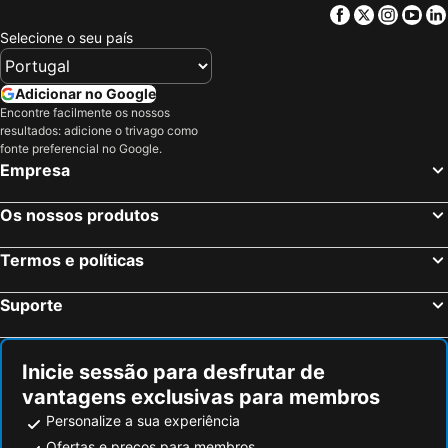
Facebook
Twitter
Insta
Yo
Selecione o seu país
Adicionar no Google
Encontre facilmente os nossos
resultados: adicione o trivago como
fonte preferencial no Google.
Empresa
Os nossos produtos
Termos e políticas
Suporte
Inicie sessão para desfrutar de
vantagens exclusivas para membros
Personalize a sua experiência
Ofertas e preços para membros