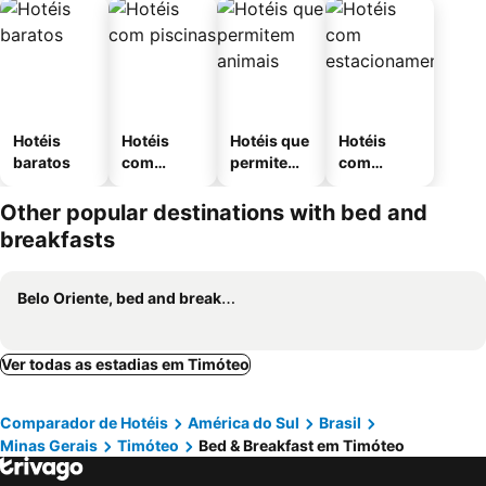
Hotéis
Hotéis
Hotéis que
Hotéis
baratos
com
permitem
com
piscinas
animais
estaciona
mento
Other popular destinations with bed and
breakfasts
Belo Oriente, bed and breakfasts
Ver todas as estadias em Timóteo
Comparador de Hotéis
América do Sul
Brasil
Minas Gerais
Timóteo
Bed & Breakfast em Timóteo