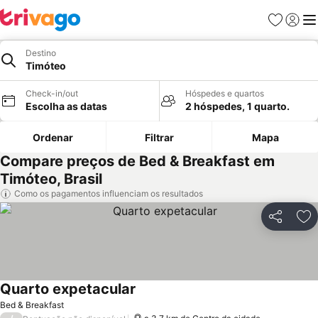
Favoritos
Iniciar
Me
Destino
Timóteo
Check-in/out
Hóspedes e quartos
Escolha as datas
2 hóspedes, 1 quarto.
Ordenar
Filtrar
Mapa
Compare preços de Bed & Breakfast em
Timóteo, Brasil
Como os pagamentos influenciam os resultados
Partilhar
Ad
Quarto expetacular
Ver preços
Bed & Breakfast