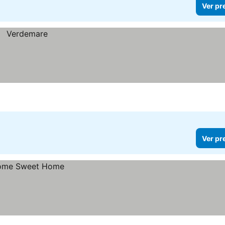
Ver pr
Ver pr