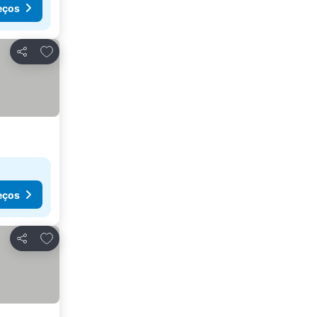
eços
Adicionar aos favoritos
Partilhar
eços
Adicionar aos favoritos
Partilhar