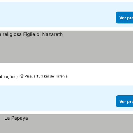
Ver pr
ntuações)
Pisa, a 13.1 km de Tirrenia
Ver pr