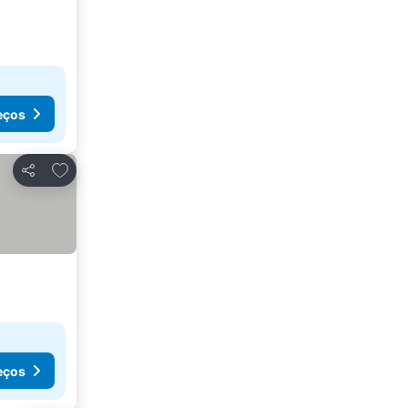
eços
Adicionar aos favoritos
Partilhar
eços