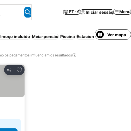
PT · €
Menu
Iniciar sessão
.
Ver mapa
lmoço incluído
Meia-pensão
Piscina
Estacionamento
Aparthote
o os pagamentos influenciam os resultados
Adicionar aos favoritos
Partilhar