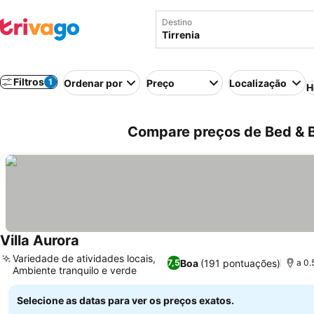
Destino
Filtros
1
Ordenar por
Preço
Localização
H
Compare preços de Bed & Br
Villa Aurora
Variedade de atividades locais,
Boa
(191 pontuações)
7,5
a 0.
Ambiente tranquilo e verde
Selecione as datas para ver os preços exatos.