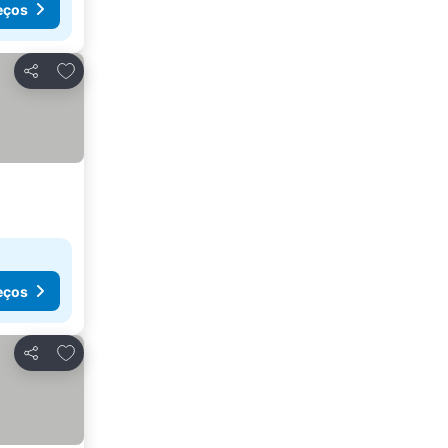
eços
Adicionar aos favoritos
Partilhar
eços
Adicionar aos favoritos
Partilhar