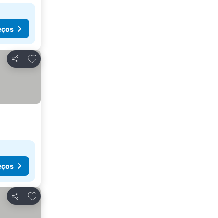
eços
Adicionar aos favoritos
Partilhar
eços
Adicionar aos favoritos
Partilhar