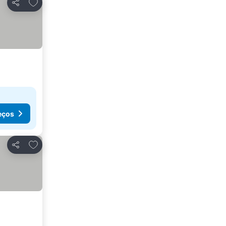
Adicionar aos favoritos
Partilhar
eços
Adicionar aos favoritos
Partilhar