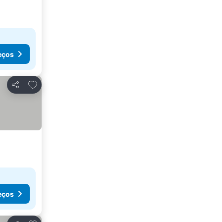
eços
Adicionar aos favoritos
Partilhar
eços