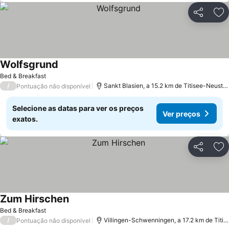
Partilhar
Ad
Wolfsgrund
Bed & Breakfast
/
Sankt Blasien, a 15.2 km de Titisee-Neustadt
Pontuação não disponível
Selecione as datas para ver os preços
Ver preços
exatos.
Partilhar
Ad
Zum Hirschen
Bed & Breakfast
/
Villingen-Schwenningen, a 17.2 km de Titisee-Neustadt
Pontuação não disponível