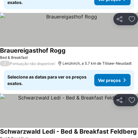
exatos.
Partilhar
Ad
Brauereigasthof Rogg
Bed & Breakfast
/
Lenzkirch, a 5.7 km de Titisee-Neustadt
Pontuação não disponível
Selecione as datas para ver os preços
Ver preços
exatos.
Partilhar
Ad
Schwarzwald Ledi - Bed & Breakfast Feldberg