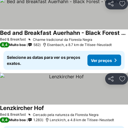
Partilhar
Ad
Bed and Breakfast Auerhahn - Black Forest - Waldhotel
Bed & Breakfast
Charme tradicional da Floresta Negra
8,4
Muito boa
582
Eisenbach, a 8.7 km de Titisee-Neustadt
Selecione as datas para ver os preços
Ver preços
exatos.
Partilhar
Ad
Lenzkircher Hof
Bed & Breakfast
Cercado pela natureza da Floresta Negra
8,4
Muito boa
1.283
Lenzkirch, a 4.8 km de Titisee-Neustadt