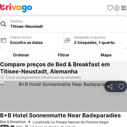
Favoritos
Iniciar
Me
Destino
Titisee-Neustadt
Check-in/out
Hóspedes e quartos
Escolha as datas
2 hóspedes, 1 quarto.
Ordenar
Filtrar
Mapa
Compare preços de Bed & Breakfast em
Titisee-Neustadt, Alemanha
Como os pagamentos influenciam os resultados
Partilhar
Ad
B+B Hotel Sonnenmatte Near Badeparadies
Bed & Breakfast
Localizado no Parque Natural da Floresta Negra