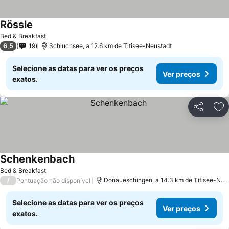
Rössle
Bed & Breakfast
6,5
19
Schluchsee, a 12.6 km de Titisee-Neustadt
Selecione as datas para ver os preços
Ver preços
exatos.
Partilhar
Ad
Schenkenbach
Bed & Breakfast
/
Donaueschingen, a 14.3 km de Titisee-Neustadt
Pontuação não disponível
Selecione as datas para ver os preços
Ver preços
exatos.