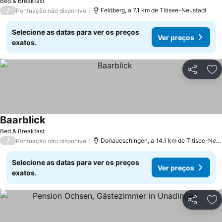
Bed & Breakfast
/
Feldberg, a 7.1 km de Titisee-Neustadt
Pontuação não disponível
Selecione as datas para ver os preços
Ver preços
exatos.
Partilhar
Ad
Baarblick
Bed & Breakfast
/
Donaueschingen, a 14.1 km de Titisee-Neustadt
Pontuação não disponível
Selecione as datas para ver os preços
Ver preços
exatos.
Partilhar
Ad