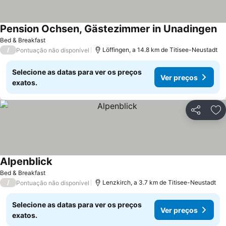
Pension Ochsen, Gästezimmer in Unadingen
Bed & Breakfast
/
Löffingen, a 14.8 km de Titisee-Neustadt
Pontuação não disponível
Selecione as datas para ver os preços
Ver preços
exatos.
Partilhar
Ad
Alpenblick
Bed & Breakfast
/
Lenzkirch, a 3.7 km de Titisee-Neustadt
Pontuação não disponível
Selecione as datas para ver os preços
Ver preços
exatos.