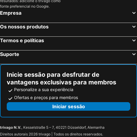
resultados: adicione o trivago como
fonte preferencial no Google.
Schonach, bed and breakfasts
Unterehrendingen, bed and breakfasts
Empresa
Buchenbach, bed and breakfasts
Schneisingen, bed and breakfasts
Vogtsburg, bed and breakfasts
Niedereschach, bed and breakfasts
Os nossos produtos
Glottertal, bed and breakfasts
Brugg, bed and breakfasts
Termos e políticas
Schaffhausen, bed and breakfasts
Gutach, bed and breakfasts
Biberach/Baden, bed and breakfasts
Zell im Wiesental, bed and breakfasts
Suporte
Donaueschingen, bed and breakfasts
Endingen, bed and breakfasts
Inicie sessão para desfrutar de
vantagens exclusivas para membros
Personalize a sua experiência
Ofertas e preços para membros
Iniciar sessão
trivago N.V.
, Kesselstraße 5 – 7, 40221 Düsseldorf, Alemanha
Direitos autorais 2026 trivago | Todos os direitos reservados.