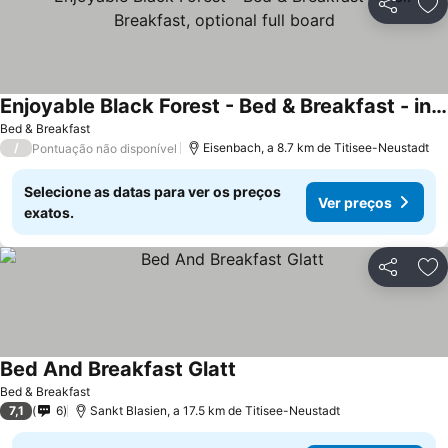
Partilhar
Ad
Enjoyable Black Forest - Bed & Breakfast - incl. Breakfast, optional full board
Bed & Breakfast
/
Eisenbach, a 8.7 km de Titisee-Neustadt
Pontuação não disponível
Selecione as datas para ver os preços
Ver preços
exatos.
Partilhar
Ad
Bed And Breakfast Glatt
Bed & Breakfast
7,1
6
Sankt Blasien, a 17.5 km de Titisee-Neustadt