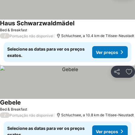
Haus Schwarzwaldmädel
Bed & Breakfast
/
Schluchsee, a 10.4 km de Titisee-Neustadt
Pontuação não disponível
Selecione as datas para ver os preços
Ver preços
exatos.
Partilhar
Ad
Gebele
Bed & Breakfast
/
Schluchsee, a 10.8 km de Titisee-Neustadt
Pontuação não disponível
Selecione as datas para ver os preços
Ver preços
exatos.