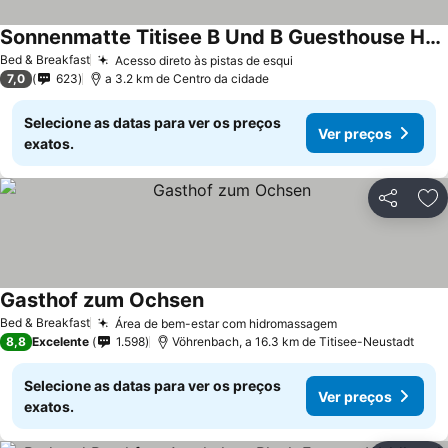
Sonnenmatte Titisee B Und B Guesthouse Hotel
Bed & Breakfast
Acesso direto às pistas de esqui
7,0
623
a 3.2 km de Centro da cidade
Selecione as datas para ver os preços
Ver preços
exatos.
Partilhar
Ad
Gasthof zum Ochsen
Bed & Breakfast
Área de bem-estar com hidromassagem
8,8
Excelente
1.598
Vöhrenbach, a 16.3 km de Titisee-Neustadt
Selecione as datas para ver os preços
Ver preços
exatos.