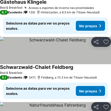
Gästehaus Klingele
Bed & Breakfast
Acesso a esportes de inverno nas proximidades
8,7
Excelente
139
Hinterzarten, a 8.5 km de Titisee-Neustadt
Selecione as datas para ver os preços
Ver preços
exatos.
Partilhar
Ad
Schwarzwald-Chalet Feldberg
Bed & Breakfast
9,1
Excelente
347
Feldberg, a 10.3 km de Titisee-Neustadt
Selecione as datas para ver os preços
Ver preços
exatos.
Partilhar
Ad