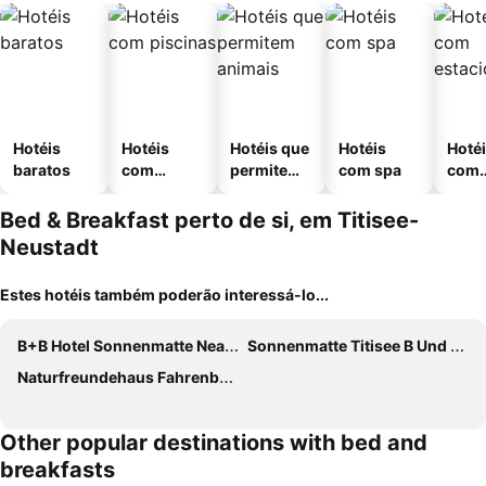
Hotéis
Hotéis
Hotéis que
Hotéis
Hoté
baratos
com
permitem
com spa
com
piscinas
animais
esta
ment
Bed & Breakfast perto de si, em Titisee-
Neustadt
Estes hotéis também poderão interessá-lo...
B+B Hotel Sonnenmatte Near Badeparadies
Sonnenmatte Titisee B Und B Guesthouse Hotel
Naturfreundehaus Fahrenberg
Other popular destinations with bed and
breakfasts