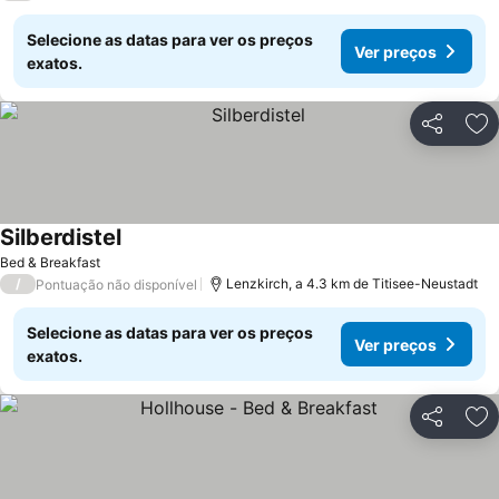
Selecione as datas para ver os preços
Ver preços
exatos.
Partilhar
Ad
Silberdistel
Bed & Breakfast
/
Lenzkirch, a 4.3 km de Titisee-Neustadt
Pontuação não disponível
Selecione as datas para ver os preços
Ver preços
exatos.
Partilhar
Ad