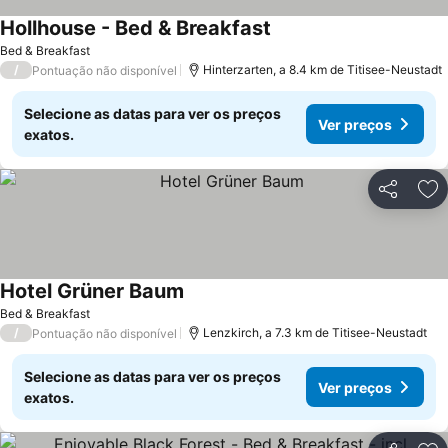
Hollhouse - Bed & Breakfast
Bed & Breakfast
/
Hinterzarten, a 8.4 km de Titisee-Neustadt
Pontuação não disponível
Selecione as datas para ver os preços
Ver preços
exatos.
Partilhar
Ad
Hotel Grüner Baum
Bed & Breakfast
/
Lenzkirch, a 7.3 km de Titisee-Neustadt
Pontuação não disponível
Selecione as datas para ver os preços
Ver preços
exatos.