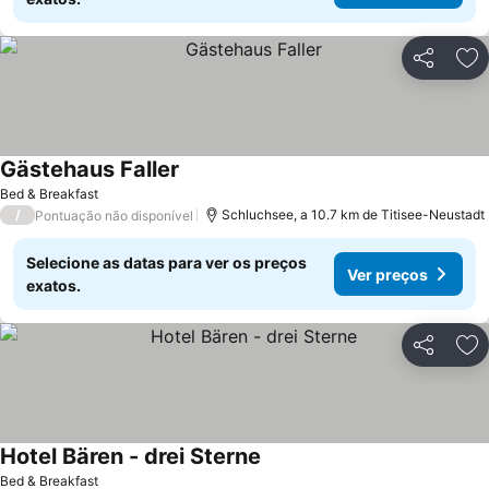
Partilhar
Ad
Gästehaus Faller
Bed & Breakfast
/
Schluchsee, a 10.7 km de Titisee-Neustadt
Pontuação não disponível
Selecione as datas para ver os preços
Ver preços
exatos.
Partilhar
Ad
Hotel Bären - drei Sterne
Bed & Breakfast