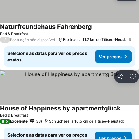
Naturfreundehaus Fahrenberg
Bed & Breakfast
/
Breitnau, a 11.2 km de Titisee-Neustadt
Pontuação não disponível
Selecione as datas para ver os preços
Ver preços
exatos.
Partilhar
Ad
House of Happiness by apartmentglück
Bed & Breakfast
8,5
Excelente
38
Schluchsee, a 10.5 km de Titisee-Neustadt
Selecione as datas para ver os preços
Ver preços