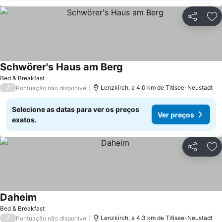
Partilhar
Ad
Schwörer's Haus am Berg
Bed & Breakfast
/
Lenzkirch, a 4.0 km de Titisee-Neustadt
Pontuação não disponível
Selecione as datas para ver os preços
Ver preços
exatos.
Partilhar
Ad
Daheim
Bed & Breakfast
/
Lenzkirch, a 4.3 km de Titisee-Neustadt
Pontuação não disponível