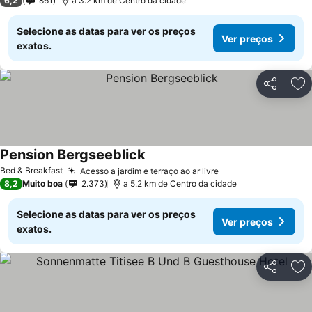
6,2
861
a 3.2 km de Centro da cidade
Selecione as datas para ver os preços
Ver preços
exatos.
Partilhar
Ad
Pension Bergseeblick
Bed & Breakfast
Acesso a jardim e terraço ao ar livre
8,2
Muito boa
2.373
a 5.2 km de Centro da cidade
Selecione as datas para ver os preços
Ver preços
exatos.
Partilhar
Ad