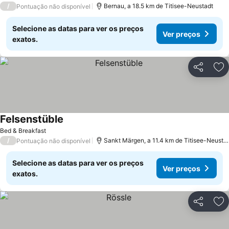
/
Bernau, a 18.5 km de Titisee-Neustadt
Pontuação não disponível
Selecione as datas para ver os preços
Ver preços
exatos.
Partilhar
Ad
Felsenstüble
Bed & Breakfast
/
Sankt Märgen, a 11.4 km de Titisee-Neustadt
Pontuação não disponível
Selecione as datas para ver os preços
Ver preços
exatos.
Partilhar
Ad