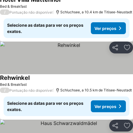
Bed & Breakfast
/
Schluchsee, a 10.4 km de Titisee-Neustadt
Pontuação não disponível
Selecione as datas para ver os preços
Ver preços
exatos.
Partilhar
Ad
Rehwinkel
Bed & Breakfast
/
Schluchsee, a 10.5 km de Titisee-Neustadt
Pontuação não disponível
Selecione as datas para ver os preços
Ver preços
exatos.
Partilhar
Ad