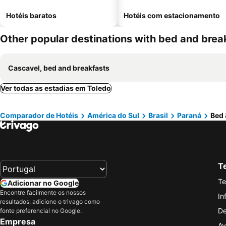
Hotéis baratos
Hotéis com estacionamento
Other popular destinations with bed and brea
Cascavel, bed and breakfasts
Ver todas as estadias em Toledo
Comparador de Hotéis
América do Sul
Brasil
Paraná
Bed 
Te
Te
Adicionar no Google
Encontre facilmente os nossos
In
resultados: adicione o trivago como
De
fonte preferencial no Google.
Empresa
Av