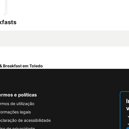
kfasts
& Breakfast em Toledo
rmos e políticas
I
rmos de utilização
formações legais
claração de acessibilidade
iso de privacidade