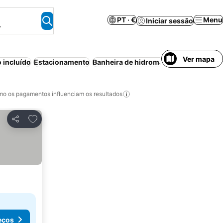
PT · €
Menu
Iniciar sessão
.
Ver mapa
 incluído
Estacionamento
Banheira de hidromassagem
Piscina
o os pagamentos influenciam os resultados
Adicionar aos favoritos
Partilhar
eços