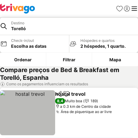
Favoritos
Iniciar
Me
Destino
Torelló
Check-in/out
Hóspedes e quartos
Escolha as datas
2 hóspedes, 1 quarto.
Ordenar
Filtrar
Mapa
Compare preços de Bed & Breakfast em
Torelló, Espanha
Como os pagamentos influenciam os resultados
hostal trevol
Partilhar
Adicionar aos favoritos
8,4
Muito boa
189
a 0.3 km de Centro da cidade
Área de piquenique ao ar livre