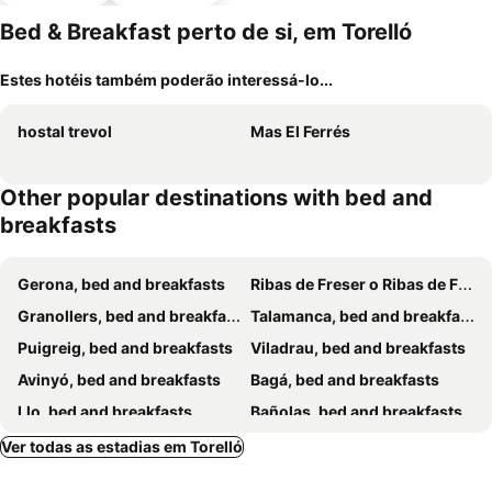
estaciona
mento
Bed & Breakfast perto de si, em Torelló
Estes hotéis também poderão interessá-lo...
hostal trevol
Mas El Ferrés
Other popular destinations with bed and
breakfasts
Gerona, bed and breakfasts
Ribas de Freser o Ribas de Fresser, bed and breakfasts
Granollers, bed and breakfasts
Talamanca, bed and breakfasts
Puigreig, bed and breakfasts
Viladrau, bed and breakfasts
Avinyó, bed and breakfasts
Bagá, bed and breakfasts
Llo, bed and breakfasts
Bañolas, bed and breakfasts
Prats-de-Mollo-la-Preste, bed and breakfasts
Vilallonga de Ter, bed and breakfasts
Ver todas as estadias em Torelló
San Feliu de Pallarols, bed and breakfasts
Le Tech, bed and breakfasts