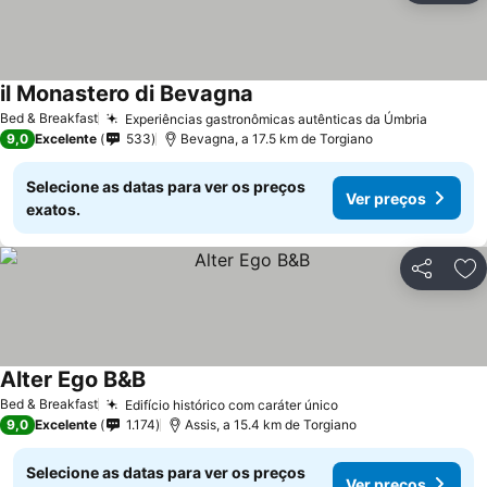
il Monastero di Bevagna
Bed & Breakfast
Experiências gastronômicas autênticas da Úmbria
9,0
Excelente
533
Bevagna, a 17.5 km de Torgiano
Selecione as datas para ver os preços
Ver preços
exatos.
Partilhar
Ad
Alter Ego B&B
Bed & Breakfast
Edifício histórico com caráter único
9,0
Excelente
1.174
Assis, a 15.4 km de Torgiano
Selecione as datas para ver os preços
Ver preços