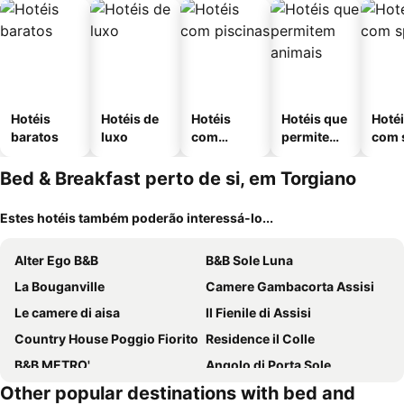
Hotéis
Hotéis de
Hotéis
Hotéis que
Hoté
baratos
luxo
com
permitem
com 
piscinas
animais
Bed & Breakfast perto de si, em Torgiano
Estes hotéis também poderão interessá-lo...
Alter Ego B&B
B&B Sole Luna
La Bouganville
Camere Gambacorta Assisi
Le camere di aisa
Il Fienile di Assisi
Country House Poggio Fiorito
Residence il Colle
B&B METRO'
Angolo di Porta Sole
Other popular destinations with bed and
B&B Signora Minù
la dimora degli angeli