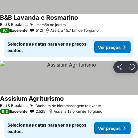
B&B Lavanda e Rosmarino
Bed & Breakfast
Imersão no jardim
9,1
Excelente
512
Assis, a 15.7 km de Torgiano
Selecione as datas para ver os preços
Ver preços
exatos.
Partilhar
Ad
Assisium Agriturismo
Bed & Breakfast
Banheira de hidromassagem relaxante
9,3
Excelente
2.525
Assis, a 12.0 km de Torgiano
Selecione as datas para ver os preços
Ver preços
exatos.