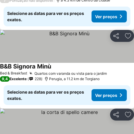
/
a 4.3 km de Centro da cidade
Pontuação não disponível
Selecione as datas para ver os preços
Ver preços
exatos.
Partilhar
Ad
B&B Signora Minù
Bed & Breakfast
Quartos com varanda ou vista para o jardim
9,4
Excelente
228
Perugia, a 11.2 km de Torgiano
Selecione as datas para ver os preços
Ver preços
exatos.
Partilhar
Ad