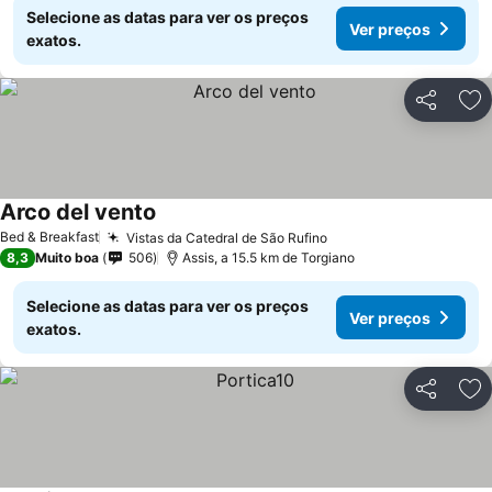
Selecione as datas para ver os preços
Ver preços
exatos.
Partilhar
Ad
Arco del vento
Bed & Breakfast
Vistas da Catedral de São Rufino
8,3
Muito boa
506
Assis, a 15.5 km de Torgiano
Selecione as datas para ver os preços
Ver preços
exatos.
Partilhar
Ad