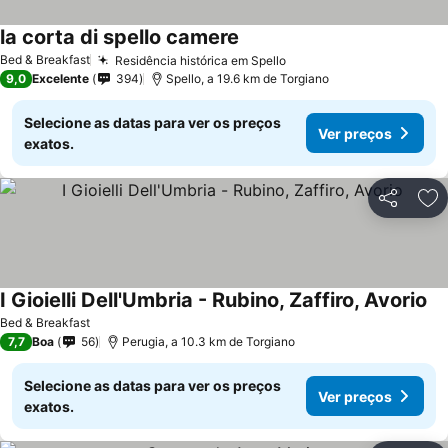
la corta di spello camere
Bed & Breakfast
Residência histórica em Spello
9,0
Excelente
394
Spello, a 19.6 km de Torgiano
Selecione as datas para ver os preços
Ver preços
exatos.
Partilhar
Ad
I Gioielli Dell'Umbria - Rubino, Zaffiro, Avorio
Bed & Breakfast
7,7
Boa
56
Perugia, a 10.3 km de Torgiano
Selecione as datas para ver os preços
Ver preços
exatos.