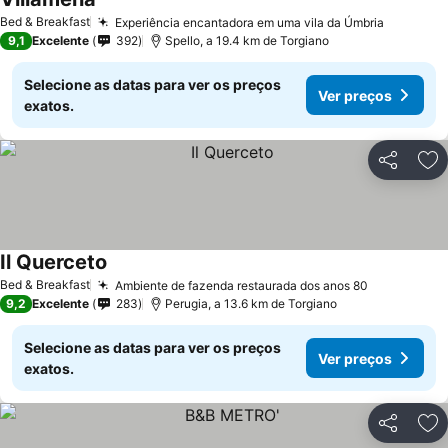
Bed & Breakfast
Experiência encantadora em uma vila da Úmbria
9,1
Excelente
392
Spello, a 19.4 km de Torgiano
Selecione as datas para ver os preços
Ver preços
exatos.
Partilhar
Ad
Il Querceto
Bed & Breakfast
Ambiente de fazenda restaurada dos anos 80
9,2
Excelente
283
Perugia, a 13.6 km de Torgiano
Selecione as datas para ver os preços
Ver preços
exatos.
Partilhar
Ad