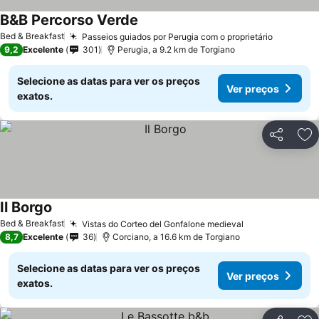
B&B Percorso Verde
Bed & Breakfast
Passeios guiados por Perugia com o proprietário
9,2
Excelente
301
Perugia, a 9.2 km de Torgiano
Selecione as datas para ver os preços
Ver preços
exatos.
Partilhar
Ad
Il Borgo
Bed & Breakfast
Vistas do Corteo del Gonfalone medieval
8,7
Excelente
36
Corciano, a 16.6 km de Torgiano
Selecione as datas para ver os preços
Ver preços
exatos.