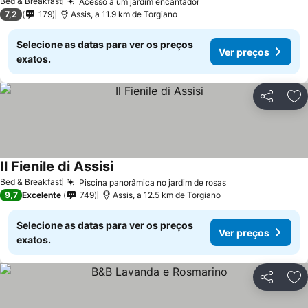
Bed & Breakfast
Acesso a um jardim encantador
7,2
179
Assis, a 11.9 km de Torgiano
Selecione as datas para ver os preços
Ver preços
exatos.
Partilhar
Ad
Il Fienile di Assisi
Bed & Breakfast
Piscina panorâmica no jardim de rosas
9,7
Excelente
749
Assis, a 12.5 km de Torgiano
Selecione as datas para ver os preços
Ver preços
exatos.
Partilhar
Ad