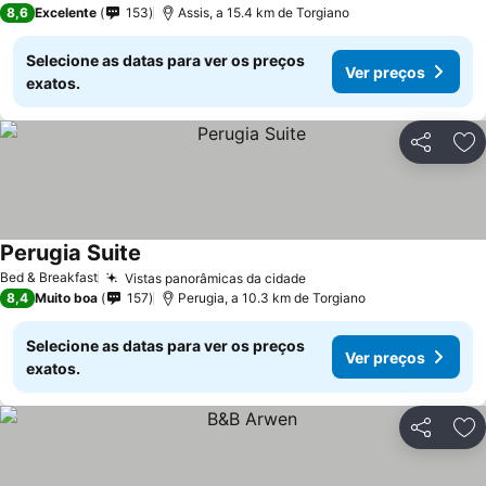
8,6
Excelente
153
Assis, a 15.4 km de Torgiano
Selecione as datas para ver os preços
Ver preços
exatos.
Partilhar
Ad
Perugia Suite
Bed & Breakfast
Vistas panorâmicas da cidade
8,4
Muito boa
157
Perugia, a 10.3 km de Torgiano
Selecione as datas para ver os preços
Ver preços
exatos.
Partilhar
Ad