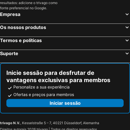
resultados: adicione o trivago como
Guardea, bed and breakfasts
Acquasparta, bed and breakfasts
fonte preferencial no Google.
Empresa
Marsciano, bed and breakfasts
Montecastrilli, bed and breakfasts
Gualdo Tadino, bed and breakfasts
Fossato di Vico, bed and breakfasts
Os nossos produtos
San Gemini, bed and breakfasts
Porano, bed and breakfasts
Termos e políticas
Valtopina, bed and breakfasts
Cetona, bed and breakfasts
Baschi, bed and breakfasts
Scheggino, bed and breakfasts
Suporte
Passignano sul Trasimeno, bed and breakfasts
Bettona, bed and breakfasts
Deruta, bed and breakfasts
Panicale, bed and breakfasts
Inicie sessão para desfrutar de
vantagens exclusivas para membros
Personalize a sua experiência
Ofertas e preços para membros
Iniciar sessão
trivago N.V.
, Kesselstraße 5 – 7, 40221 Düsseldorf, Alemanha
Direitos autorais 2026 trivago | Todos os direitos reservados.