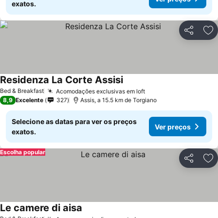
exatos.
Partilhar
Ad
Residenza La Corte Assisi
Bed & Breakfast
Acomodações exclusivas em loft
8,9
Excelente
327
Assis, a 15.5 km de Torgiano
Selecione as datas para ver os preços
Ver preços
exatos.
Escolha popular
Partilhar
Ad
Le camere di aisa