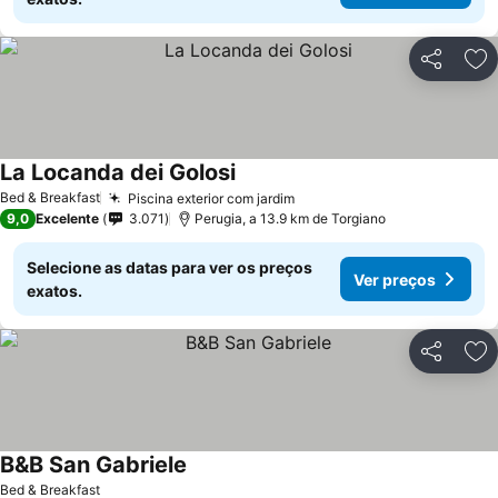
Partilhar
Ad
La Locanda dei Golosi
Bed & Breakfast
Piscina exterior com jardim
9,0
Excelente
3.071
Perugia, a 13.9 km de Torgiano
Selecione as datas para ver os preços
Ver preços
exatos.
Partilhar
Ad
B&B San Gabriele
Bed & Breakfast