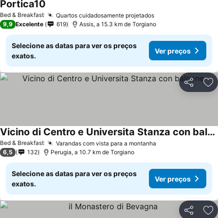
Portica10
Bed & Breakfast
Quartos cuidadosamente projetados
9,9
Excelente
619
Assis, a 15.3 km de Torgiano
Selecione as datas para ver os preços
Ver preços
exatos.
Partilhar
Ad
Vicino di Centro e Universita Stanza con balcone
Bed & Breakfast
Varandas com vista para a montanha
6,5
132
Perugia, a 10.7 km de Torgiano
Selecione as datas para ver os preços
Ver preços
exatos.
Partilhar
Ad