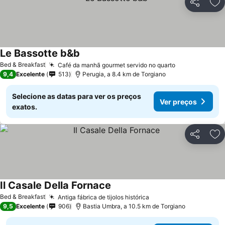
Partilhar
Ad
Le Bassotte b&b
Bed & Breakfast
Café da manhã gourmet servido no quarto
9,4
Excelente
513
Perugia, a 8.4 km de Torgiano
Selecione as datas para ver os preços
Ver preços
exatos.
Partilhar
Ad
Il Casale Della Fornace
Bed & Breakfast
Antiga fábrica de tijolos histórica
9,5
Excelente
906
Bastia Umbra, a 10.5 km de Torgiano