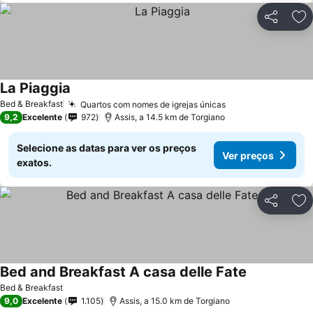
Partilhar
Ad
La Piaggia
Bed & Breakfast
Quartos com nomes de igrejas únicas
9,2
Excelente
972
Assis, a 14.5 km de Torgiano
Selecione as datas para ver os preços
Ver preços
exatos.
Partilhar
Ad
Bed and Breakfast A casa delle Fate
Bed & Breakfast
9,0
Excelente
1.105
Assis, a 15.0 km de Torgiano