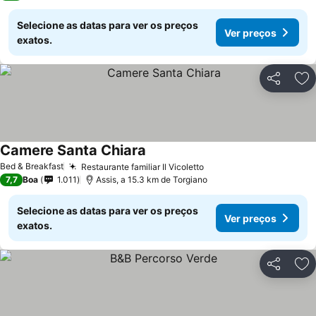
Selecione as datas para ver os preços
Ver preços
exatos.
Partilhar
Ad
Camere Santa Chiara
Bed & Breakfast
Restaurante familiar Il Vicoletto
7,7
Boa
1.011
Assis, a 15.3 km de Torgiano
Selecione as datas para ver os preços
Ver preços
exatos.
Partilhar
Ad