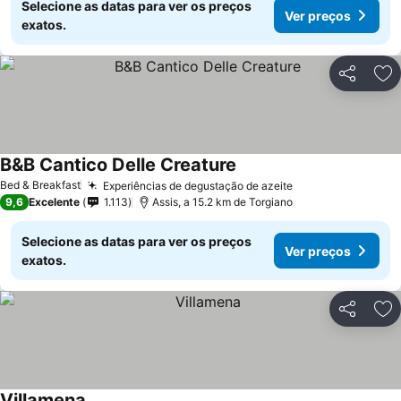
Selecione as datas para ver os preços
Ver preços
exatos.
Partilhar
Ad
B&B Cantico Delle Creature
Bed & Breakfast
Experiências de degustação de azeite
9,6
Excelente
1.113
Assis, a 15.2 km de Torgiano
Selecione as datas para ver os preços
Ver preços
exatos.
Partilhar
Ad
Villamena