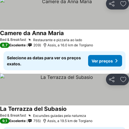
Partilhar
Ad
Camere da Anna Maria
Bed & Breakfast
Restaurante e pizzaria ao lado
8,7
Excelente
209
Assis, a 16.0 km de Torgiano
Selecione as datas para ver os preços
Ver preços
exatos.
Partilhar
Ad
La Terrazza del Subasio
Bed & Breakfast
Excursões guiadas pela natureza
9,1
Excelente
755
Assis, a 19.5 km de Torgiano