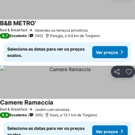
B&B METRO'
Bed & Breakfast
Varandas ou terraços privativos
8,7
Excelente
240
Perugia, a 9.9 km de Torgiano
Selecione as datas para ver os preços
Ver preços
exatos.
Partilhar
Ad
Camere Ramaccia
Bed & Breakfast
Jardim com oliveiras
9,4
Excelente
395
Assis, a 15.7 km de Torgiano
Selecione as datas para ver os preços
Ver preços
exatos.