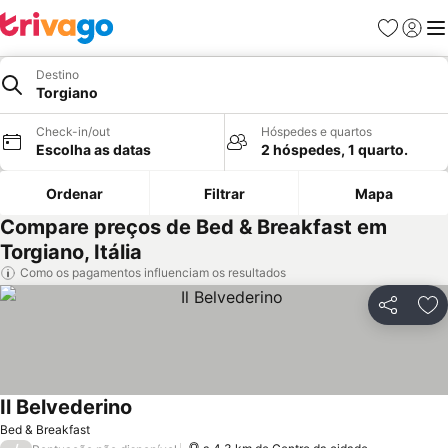
Favoritos
Iniciar
Me
Destino
Torgiano
Check-in/out
Hóspedes e quartos
Escolha as datas
2 hóspedes, 1 quarto.
Ordenar
Filtrar
Mapa
Compare preços de Bed & Breakfast em
Torgiano, Itália
Como os pagamentos influenciam os resultados
Partilhar
Ad
Il Belvederino
Bed & Breakfast