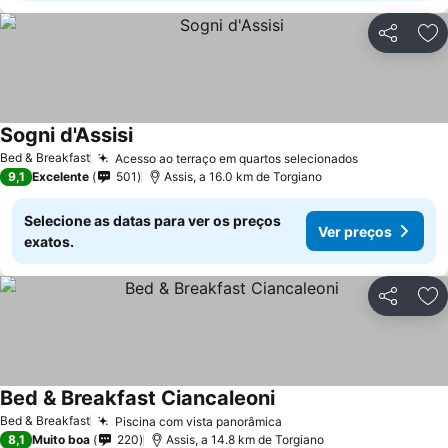
Partilhar
Ad
Sogni d'Assisi
Bed & Breakfast
Acesso ao terraço em quartos selecionados
9,1
Excelente
501
Assis, a 16.0 km de Torgiano
Selecione as datas para ver os preços
Ver preços
exatos.
Partilhar
Ad
Bed & Breakfast Ciancaleoni
Bed & Breakfast
Piscina com vista panorâmica
8,1
Muito boa
220
Assis, a 14.8 km de Torgiano