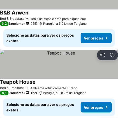
B&B Arwen
Bed & Breakfast
Tênis de mesa e área para piquenique
9,2
Excelente
225
Perugia, a 5.9 km de Torgiano
Selecione as datas para ver os preços
Ver preços
exatos.
Partilhar
Ad
Teapot House
Bed & Breakfast
Ambiente artisticamente curado
9,1
Excelente
122
Perugia, a 8.8 km de Torgiano
Selecione as datas para ver os preços
Ver preços
exatos.