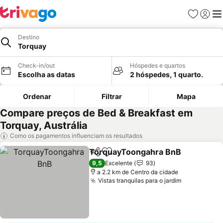
Favoritos
Iniciar
Me
Destino
Torquay
Check-in/out
Hóspedes e quartos
Escolha as datas
2 hóspedes, 1 quarto.
Ordenar
Filtrar
Mapa
Compare preços de Bed & Breakfast em
Torquay, Austrália
Como os pagamentos influenciam os resultados
TorquayToongahra BnB
Partilhar
Adicionar aos favoritos
Ve
9,5
Excelente
93
a 2.2 km de Centro da cidade
Vistas tranquilas para o jardim
Ver preços