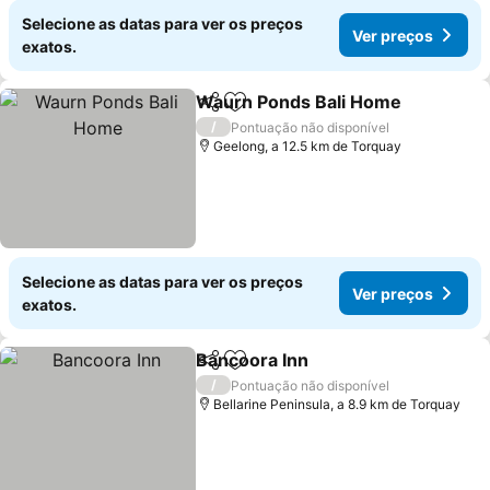
Selecione as datas para ver os preços
Ver preços
exatos.
Waurn Ponds Bali Home
Partilhar
Adicionar aos favoritos
Ve
/
Pontuação não disponível
Geelong, a 12.5 km de Torquay
Selecione as datas para ver os preços
Ver preços
exatos.
Bancoora Inn
Partilhar
Adicionar aos favoritos
Ver preços
/
Pontuação não disponível
Bellarine Peninsula, a 8.9 km de Torquay