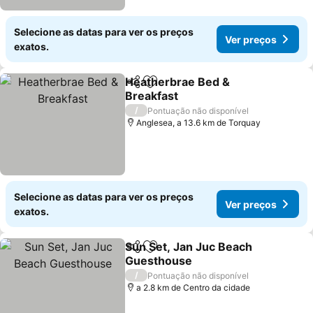
Selecione as datas para ver os preços
Ver preços
exatos.
Heatherbrae Bed &
Partilhar
Adicionar aos favoritos
Breakfast
Ver preços
/
Pontuação não disponível
Anglesea, a 13.6 km de Torquay
Selecione as datas para ver os preços
Ver preços
exatos.
Sun Set, Jan Juc Beach
Partilhar
Adicionar aos favoritos
Guesthouse
Ver preços
/
Pontuação não disponível
a 2.8 km de Centro da cidade