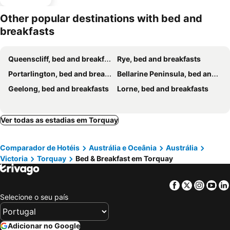
Other popular destinations with bed and
breakfasts
Queenscliff, bed and breakfasts
Rye, bed and breakfasts
Portarlington, bed and breakfasts
Bellarine Peninsula, bed and breakfasts
Geelong, bed and breakfasts
Lorne, bed and breakfasts
Ver todas as estadias em Torquay
Comparador de Hotéis
Austrália e Oceânia
Austrália
Victoria
Torquay
Bed & Breakfast em Torquay
Facebook
Twitter
Insta
Yo
Selecione o seu país
Adicionar no Google