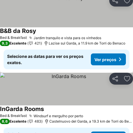
Partilhar
Ad
B&B da Rosy
Ver preços
Bed & Breakfast
Jardim tranquilo e vista para os vinhedos
Ver preços
9,3
Excelente
421
Lazise sul Garda, a 11.9 km de Torri do Benaco
Selecione as datas para ver os preços
Ver preços
exatos.
Partilhar
Ad
InGarda Rooms
Ver preços
Bed & Breakfast
Windsurf e mergulho por perto
Ver preços
8,6
Excelente
483
Castelnuovo del Garda, a 19.3 km de Torri do Ben