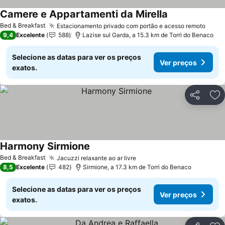
Camere e Appartamenti da Mirella
Ver preços
Bed & Breakfast
Estacionamento privado com portão e acesso remoto
Ver 
9,4
Excelente
588
Lazise sul Garda, a 15.3 km de Torri do Benaco
Selecione as datas para ver os preços
Ver preços
exatos.
Partilhar
Ad
Harmony Sirmione
Ver preços
Bed & Breakfast
Jacuzzi relaxante ao ar livre
Ver preços
8,5
Excelente
482
Sirmione, a 17.3 km de Torri do Benaco
Selecione as datas para ver os preços
Ver preços
exatos.