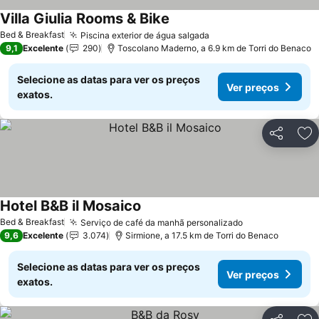
Villa Giulia Rooms & Bike
Ver preços
Bed & Breakfast
Piscina exterior de água salgada
Ver preços
9,1
Excelente
290
Toscolano Maderno, a 6.9 km de Torri do Benaco
Selecione as datas para ver os preços
Ver preços
exatos.
Partilhar
Ad
Hotel B&B il Mosaico
Ver preços
Bed & Breakfast
Serviço de café da manhã personalizado
Ver preços
9,6
Excelente
3.074
Sirmione, a 17.5 km de Torri do Benaco
Selecione as datas para ver os preços
Ver preços
exatos.