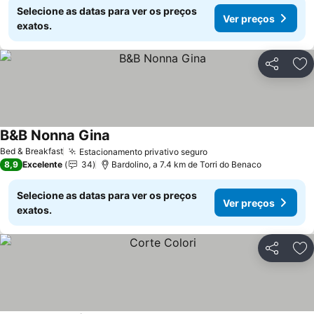
Selecione as datas para ver os preços
Ver preços
exatos.
Partilhar
Ad
B&B Nonna Gina
Ver preços
Bed & Breakfast
Estacionamento privativo seguro
Ver preços
8,9
Excelente
34
Bardolino, a 7.4 km de Torri do Benaco
Selecione as datas para ver os preços
Ver preços
exatos.
Partilhar
Ad