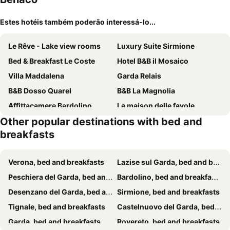
Estes hotéis também poderão interessá-lo...
Le Rêve - Lake view rooms
Luxury Suite Sirmione
Bed & Breakfast Le Coste
Hotel B&B il Mosaico
Villa Maddalena
Garda Relais
B&B Dosso Quarel
B&B La Magnolia
Affittacamere Bardolino
La maison delle favole
Other popular destinations with bed and
Sony Affittacamere
La Lanterna
breakfasts
Ca' Marognole
B&B GARDA IN
B&B Susanna
B&B Happy Guest
Verona, bed and breakfasts
Lazise sul Garda, bed and breakfasts
B&B Antico Borgo
B&B Il Poggio
Peschiera del Garda, bed and breakfasts
Bardolino, bed and breakfasts
Agriturismo Il Barone
A Casa Di Mìnola
Desenzano del Garda, bed and breakfasts
Sirmione, bed and breakfasts
La Grande Casa Valpolicella
Casa Baci
Tignale, bed and breakfasts
Castelnuovo del Garda, bed and breakfasts
IRIDES ROOMS a un passo dai Parchi Divertimento
Harmony Sirmione
Garda, bed and breakfasts
Rovereto, bed and breakfasts
Camere America B&b
Rooms Il Punto