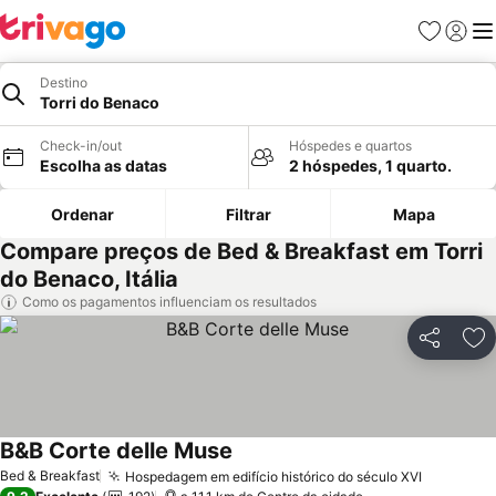
Favoritos
Iniciar
Me
Destino
Torri do Benaco
Check-in/out
Hóspedes e quartos
Escolha as datas
2 hóspedes, 1 quarto.
Ordenar
Filtrar
Mapa
Compare preços de Bed & Breakfast em Torri
do Benaco, Itália
Como os pagamentos influenciam os resultados
Partilhar
Ad
B&B Corte delle Muse
Ver preços
Bed & Breakfast
Hospedagem em edifício histórico do século XVI
Ver preç