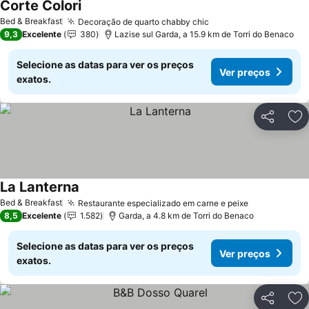
Corte Colori
Ver preços
Bed & Breakfast
Decoração de quarto chabby chic
Ver preços
9,3
Excelente
380
Lazise sul Garda, a 15.9 km de Torri do Benaco
Selecione as datas para ver os preços
Ver preços
exatos.
Partilhar
Ad
La Lanterna
Ver preços
Bed & Breakfast
Restaurante especializado em carne e peixe
Ver preços
8,5
Excelente
1.582
Garda, a 4.8 km de Torri do Benaco
Selecione as datas para ver os preços
Ver preços
exatos.
Partilhar
Ad