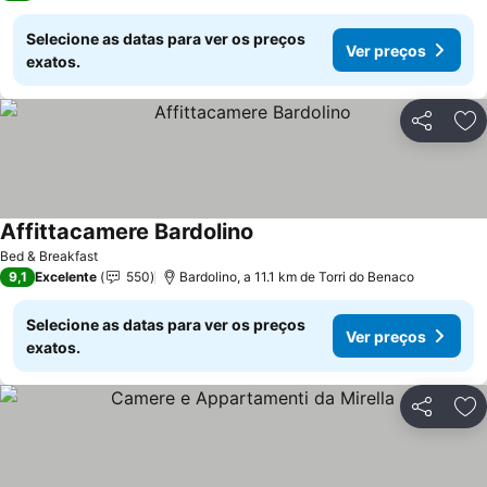
Selecione as datas para ver os preços
Ver preços
exatos.
Partilhar
Ad
Affittacamere Bardolino
Ver preços
Bed & Breakfast
9,1
Excelente
550
Bardolino, a 11.1 km de Torri do Benaco
Selecione as datas para ver os preços
Ver preços
exatos.
Partilhar
Ad