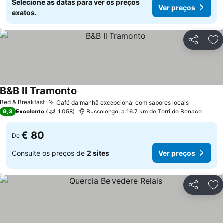
Selecione as datas para ver os preços
Ver preços
exatos.
Partilhar
Ad
B&B Il Tramonto
Ver preços
Bed & Breakfast
Café da manhã excepcional com sabores locais
Ver preç
9,3
Excelente
1.058
Bussolengo, a 16.7 km de Torri do Benaco
€ 80
De
Consulte os preços de
2 sites
Ver preços
Partilhar
Ad