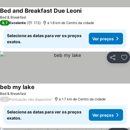
Bed and Breakfast Due Leoni
Ver preços
Bed & Breakfast
8,7
Excelente
172
a 1.8 km de Centro da cidade
Selecione as datas para ver os preços
Ver preços
exatos.
Partilhar
Ad
beb my lake
Ver preços
Bed & Breakfast
/
a 1.7 km de Centro da cidade
Pontuação não disponível
Selecione as datas para ver os preços
Ver preços
exatos.