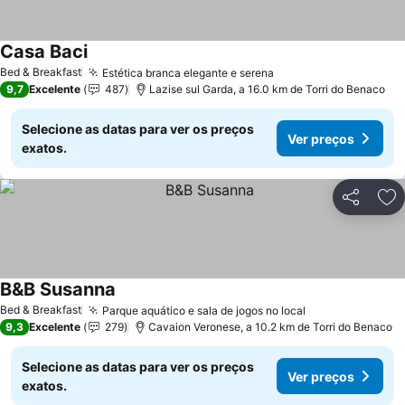
Casa Baci
Ver preços
Bed & Breakfast
Estética branca elegante e serena
Ver preços
9,7
Excelente
487
Lazise sul Garda, a 16.0 km de Torri do Benaco
Selecione as datas para ver os preços
Ver preços
exatos.
Partilhar
Ad
B&B Susanna
Ver preços
Bed & Breakfast
Parque aquático e sala de jogos no local
Ver preços
9,3
Excelente
279
Cavaion Veronese, a 10.2 km de Torri do Benaco
Selecione as datas para ver os preços
Ver preços
exatos.