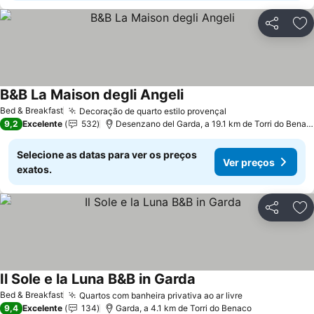
Partilhar
Ad
B&B La Maison degli Angeli
Ver preços
Bed & Breakfast
Decoração de quarto estilo provençal
Ver preços
9,2
Excelente
532
Desenzano del Garda, a 19.1 km de Torri do Benac
Selecione as datas para ver os preços
Ver preços
exatos.
Partilhar
Ad
Il Sole e la Luna B&B in Garda
Ver preços
Bed & Breakfast
Quartos com banheira privativa ao ar livre
Ver preços
9,4
Excelente
134
Garda, a 4.1 km de Torri do Benaco