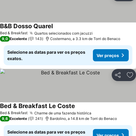
B&B Dosso Quarel
Ver preços
Bed & Breakfast
Quartos selecionados com jacuzzi
Ver preços
9,0
Excelente
143
Costermano, a 3.3 km de Torri do Benaco
Selecione as datas para ver os preços
Ver preços
exatos.
Partilhar
Ad
Bed & Breakfast Le Coste
Ver preços
Bed & Breakfast
Charme de uma fazenda histórica
Ver preços
9,6
Excelente
241
Bardolino, a 14.8 km de Torri do Benaco
Selecione as datas para ver os preços
Ver preços