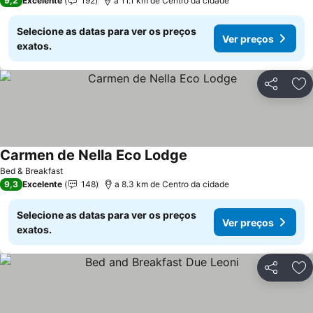
9,2
Excelente
192
a 11.1 km de Centro da cidade
Selecione as datas para ver os preços
Ver preços
exatos.
Partilhar
Ad
Carmen de Nella Eco Lodge
Ver preços
Bed & Breakfast
9,3
Excelente
148
a 8.3 km de Centro da cidade
Selecione as datas para ver os preços
Ver preços
exatos.
Partilhar
Ad