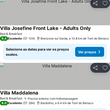
Partilhar
Ad
Villa Josefine Front Lake - Adults Only
Ver preço
Bed & Breakfast
9,4
Excelente
104
Brenzone sul Garda, a 10.8 km de Torri do Benaco
Selecione as datas para ver os preços
Ver preços
exatos.
Partilhar
Ad
Villa Maddalena
Ver preços
Bed & Breakfast
Piscina exterior com hidromassagem
Ver preços
9,0
Excelente
284
Bardolino, a 6.4 km de Torri do Benaco