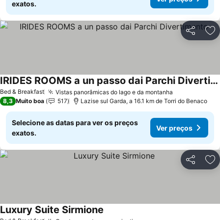
exatos.
Partilhar
Ad
IRIDES ROOMS a un passo dai Parchi Divertimento
Ver preços
Bed & Breakfast
Vistas panorâmicas do lago e da montanha
Ver preços
8,3
Muito boa
517
Lazise sul Garda, a 16.1 km de Torri do Benaco
Selecione as datas para ver os preços
Ver preços
exatos.
Partilhar
Ad
Luxury Suite Sirmione
Ver preços