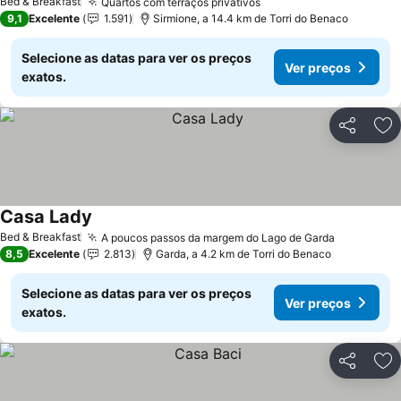
Bed & Breakfast
Quartos com terraços privativos
Ver preços
9,1
Excelente
1.591
Sirmione, a 14.4 km de Torri do Benaco
Selecione as datas para ver os preços
Ver preços
exatos.
Partilhar
Ad
Casa Lady
Ver preços
Bed & Breakfast
A poucos passos da margem do Lago de Garda
Ver preço
8,5
Excelente
2.813
Garda, a 4.2 km de Torri do Benaco
Selecione as datas para ver os preços
Ver preços
exatos.
Partilhar
Ad