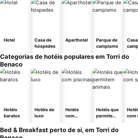
Hotel
Casa de
Aparthotel
Parque de
Casa
hóspedes
campismo
cam
Categorias de hotéis populares em Torri do
Benaco
Hotéis
Hotéis de
Hotéis
Hotéis que
Hoté
baratos
luxo
com
permitem
com 
piscinas
animais
Bed & Breakfast perto de si, em Torri do
Benaco