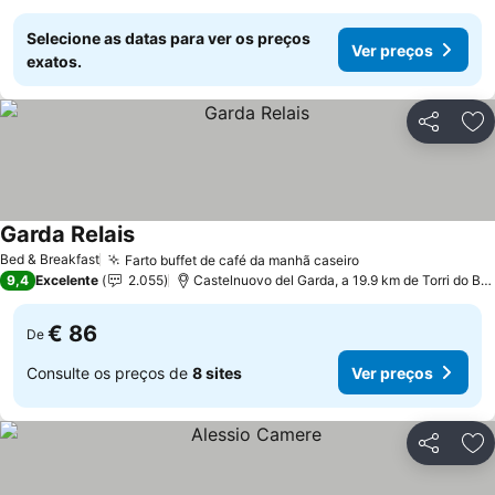
Selecione as datas para ver os preços
Ver preços
exatos.
Partilhar
Ad
Garda Relais
Ver preços
Bed & Breakfast
Farto buffet de café da manhã caseiro
Ver preços
9,4
Excelente
2.055
Castelnuovo del Garda, a 19.9 km de Torri do Be
€ 86
De
Consulte os preços de
8 sites
Ver preços
Partilhar
Ad