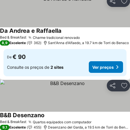
Partilhar
Ad
Da Andrea e Raffaella
Ver preços
Bed & Breakfast
Charme tradicional renovado
Ver preços
8,9
Excelente
362
Sant'Anna d'Alfaedo, a 19.7 km de Torri do Benaco
€ 90
De
Consulte os preços de
2 sites
Ver preços
Partilhar
Ad
B&B Desenzano
Ver preços
Bed & Breakfast
Quartos equipados com computador
Ver preços
9,1
Excelente
455
Desenzano del Garda, a 19.5 km de Torri do Benac