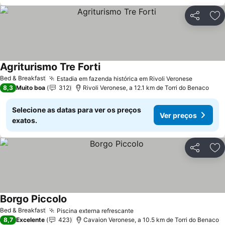
Partilhar
Ad
Agriturismo Tre Forti
Ver preços
Bed & Breakfast
Estadia em fazenda histórica em Rivoli Veronese
Ver preç
8,3
Muito boa
312
Rivoli Veronese, a 12.1 km de Torri do Benaco
Selecione as datas para ver os preços
Ver preços
exatos.
Partilhar
Ad
Borgo Piccolo
Ver preços
Bed & Breakfast
Piscina externa refrescante
Ver preços
8,7
Excelente
423
Cavaion Veronese, a 10.5 km de Torri do Benaco