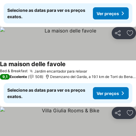
Selecione as datas para ver os preços
Ver preços
exatos.
Partilhar
Ad
La maison delle favole
Ver preços
Bed & Breakfast
Jardim encantador para relaxar
Ver preços
9,1
Excelente
508
Desenzano del Garda, a 19.1 km de Torri do Benac
Selecione as datas para ver os preços
Ver preços
exatos.
Partilhar
Ad