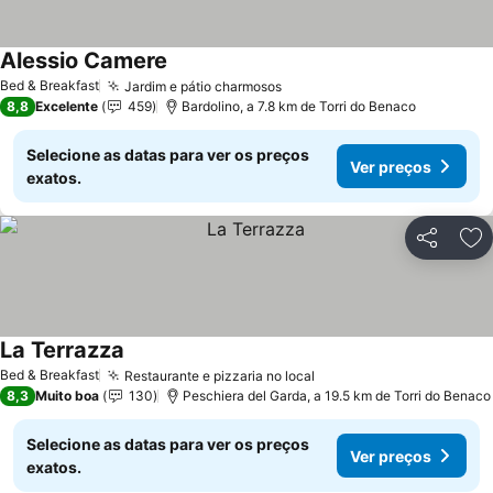
Alessio Camere
Ver preços
Bed & Breakfast
Jardim e pátio charmosos
Ver preços
8,8
Excelente
459
Bardolino, a 7.8 km de Torri do Benaco
Selecione as datas para ver os preços
Ver preços
exatos.
Partilhar
Ad
La Terrazza
Ver preços
Bed & Breakfast
Restaurante e pizzaria no local
Ver preços
8,3
Muito boa
130
Peschiera del Garda, a 19.5 km de Torri do Benaco
Selecione as datas para ver os preços
Ver preços
exatos.