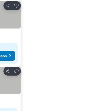
Adicionar aos favoritos
Partilhar
eços
Adicionar aos favoritos
Partilhar