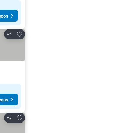
eços
Adicionar aos favoritos
Partilhar
eços
Adicionar aos favoritos
Partilhar