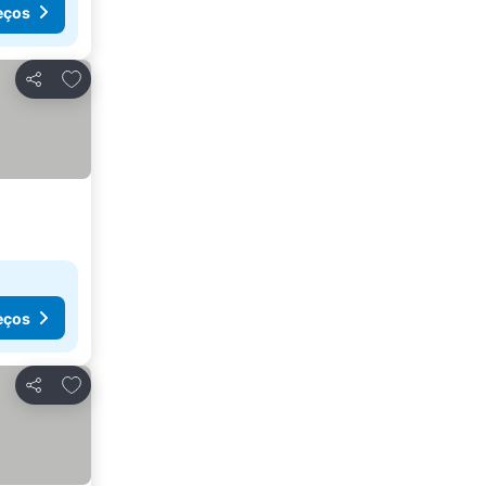
eços
Adicionar aos favoritos
Partilhar
eços
Adicionar aos favoritos
Partilhar