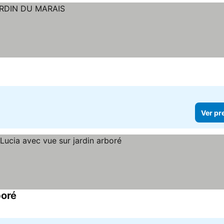
Ver pr
boré