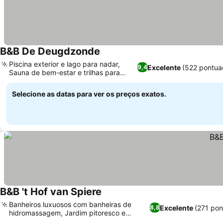
B&B De Deugdzonde
Piscina exterior e lago para nadar,
Excelente
(522 pontua
9,4
Sauna de bem-estar e trilhas para
caminhada
Selecione as datas para ver os preços exatos.
B&B 't Hof van Spiere
Banheiros luxuosos com banheiras de
Excelente
(271 pon
8,8
hidromassagem, Jardim pitoresco e
terraço ao ar livre