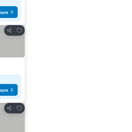
eços
Adicionar aos favoritos
Partilhar
eços
Adicionar aos favoritos
Partilhar