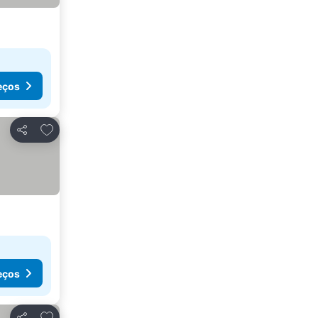
eços
Adicionar aos favoritos
Partilhar
eços
Adicionar aos favoritos