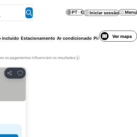
PT · €
Menu
Iniciar sessão
.
Ver mapa
 incluído
Estacionamento
Ar condicionado
Piscina
Aparthotel
W
o os pagamentos influenciam os resultados
Adicionar aos favoritos
Partilhar