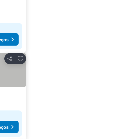
eços
Adicionar aos favoritos
Partilhar
eços