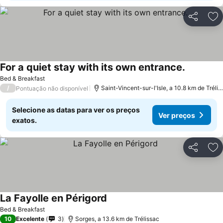
Partilhar
Ad
For a quiet stay with its own entrance.
Bed & Breakfast
/
Saint-Vincent-sur-l'Isle, a 10.8 km de Trélissac
Pontuação não disponível
Selecione as datas para ver os preços
Ver preços
exatos.
Partilhar
Ad
La Fayolle en Périgord
Bed & Breakfast
10
Excelente
3
Sorges, a 13.6 km de Trélissac