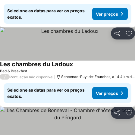
Selecione as datas para ver os preços
Ver preços
exatos.
Partilhar
Ad
Les chambres du Ladoux
Bed & Breakfast
/
Sencenac-Puy-de-Fourches, a 14.4 km de Trélissac
Pontuação não disponível
Selecione as datas para ver os preços
Ver preços
exatos.
Partilhar
Ad