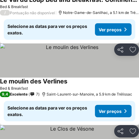
Bed & Breakfast
/
Notre-Dame-de-Sanilhac, a 5.1 km de Trélissac
Pontuação não disponível
Selecione as datas para ver os preços
Ver preços
exatos.
Partilhar
Ad
Le moulin des Verlines
Bed & Breakfast
9,4
Excelente
7
Saint-Laurent-sur-Manoire, a 5.9 km de Trélissac
Selecione as datas para ver os preços
Ver preços
exatos.
Partilhar
Ad