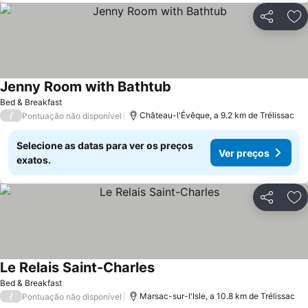
Partilhar
Ad
Jenny Room with Bathtub
Bed & Breakfast
/
Château-l'Évêque, a 9.2 km de Trélissac
Pontuação não disponível
Selecione as datas para ver os preços
Ver preços
exatos.
Partilhar
Ad
Le Relais Saint-Charles
Bed & Breakfast
/
Marsac-sur-l'Isle, a 10.8 km de Trélissac
Pontuação não disponível