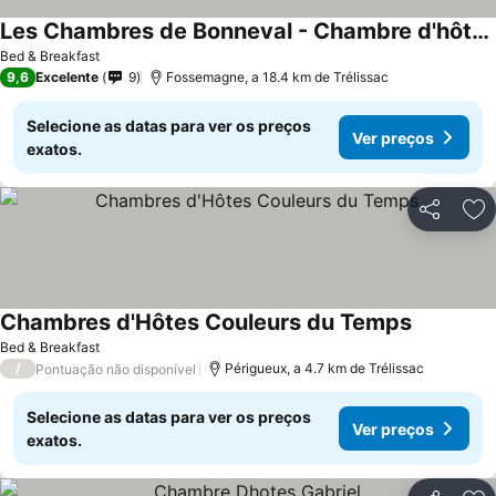
Les Chambres de Bonneval - Chambre d'hôtes au cœur du Périgord
Bed & Breakfast
9,6
Excelente
9
Fossemagne, a 18.4 km de Trélissac
Selecione as datas para ver os preços
Ver preços
exatos.
Partilhar
Ad
Chambres d'Hôtes Couleurs du Temps
Bed & Breakfast
/
Périgueux, a 4.7 km de Trélissac
Pontuação não disponível
Selecione as datas para ver os preços
Ver preços
exatos.