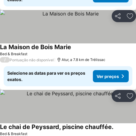
Partilhar
Ad
La Maison de Bois Marie
Bed & Breakfast
/
Atur, a 7.8 km de Trélissac
Pontuação não disponível
Selecione as datas para ver os preços
Ver preços
exatos.
Partilhar
Ad
Le chai de Peyssard, piscine chauffée.
Bed & Breakfast