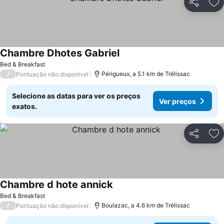
Partilhar
Ad
Chambre Dhotes Gabriel
Bed & Breakfast
/
Périgueux, a 5.1 km de Trélissac
Pontuação não disponível
Selecione as datas para ver os preços
Ver preços
exatos.
Partilhar
Ad
Chambre d hote annick
Bed & Breakfast
/
Boulazac, a 4.6 km de Trélissac
Pontuação não disponível