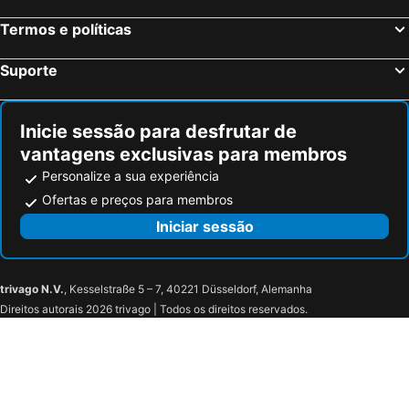
Saint-Laurent-sur-Manoire, bed and breakfasts
Couze-et-Saint-Front, bed and breakfasts
Termos e políticas
Les Eyzies, bed and breakfasts
Cours-de-Pile, bed and breakfasts
La Boissière-d'Ans, bed and breakfasts
Siorac-en-Périgord, bed and breakfasts
Suporte
Campsegret, bed and breakfasts
Saint-Martial-Viveyrol, bed and breakfasts
Coux-et-Bigaroque, bed and breakfasts
Lacropte, bed and breakfasts
Inicie sessão para desfrutar de
vantagens exclusivas para membros
Personalize a sua experiência
Ofertas e preços para membros
Iniciar sessão
trivago N.V.
, Kesselstraße 5 – 7, 40221 Düsseldorf, Alemanha
Direitos autorais 2026 trivago | Todos os direitos reservados.