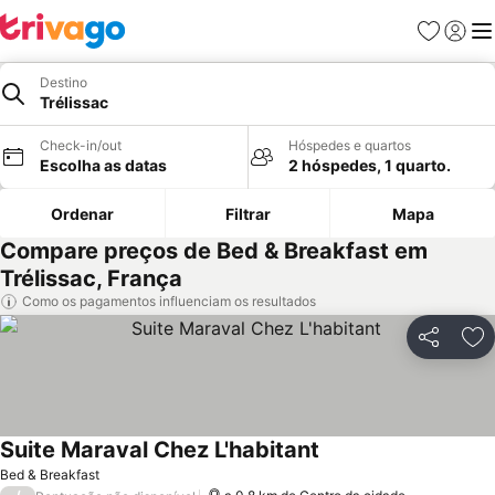
Favoritos
Iniciar
Me
Destino
Trélissac
Check-in/out
Hóspedes e quartos
Escolha as datas
2 hóspedes, 1 quarto.
Ordenar
Filtrar
Mapa
Compare preços de Bed & Breakfast em
Trélissac, França
Como os pagamentos influenciam os resultados
Partilhar
Ad
Suite Maraval Chez L'habitant
Bed & Breakfast