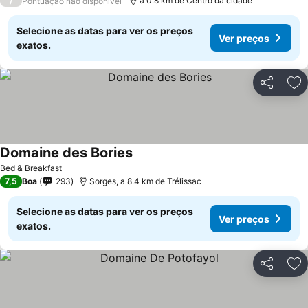
/
a 0.8 km de Centro da cidade
Pontuação não disponível
Selecione as datas para ver os preços
Ver preços
exatos.
Partilhar
Ad
Domaine des Bories
Bed & Breakfast
7,5
Boa
293
Sorges, a 8.4 km de Trélissac
Selecione as datas para ver os preços
Ver preços
exatos.
Partilhar
Ad