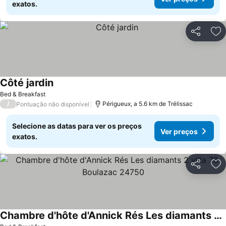
exatos.
Partilhar
Ad
Côté jardin
Bed & Breakfast
/
Périgueux, a 5.6 km de Trélissac
Pontuação não disponível
Selecione as datas para ver os preços
Ver preços
exatos.
Partilhar
Ad
Chambre d'hôte d'Annick Rés Les diamants 2 villa 78 Boulazac 24750