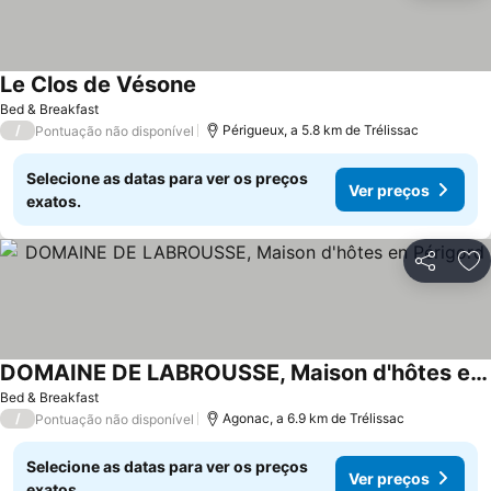
Le Clos de Vésone
Bed & Breakfast
/
Périgueux, a 5.8 km de Trélissac
Pontuação não disponível
Selecione as datas para ver os preços
Ver preços
exatos.
Partilhar
Ad
DOMAINE DE LABROUSSE, Maison d'hôtes en Périgord
Bed & Breakfast
/
Agonac, a 6.9 km de Trélissac
Pontuação não disponível
Selecione as datas para ver os preços
Ver preços
exatos.