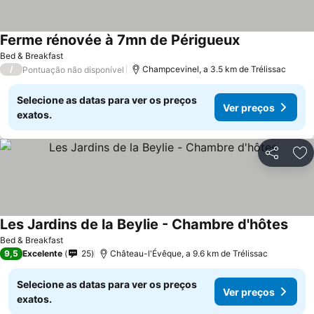
Ferme rénovée à 7mn de Périgueux
Bed & Breakfast
/
Champcevinel, a 3.5 km de Trélissac
Pontuação não disponível
Selecione as datas para ver os preços
Ver preços
exatos.
Partilhar
Ad
Les Jardins de la Beylie - Chambre d'hôtes
Bed & Breakfast
9,5
Excelente
25
Château-l'Évêque, a 9.6 km de Trélissac
Selecione as datas para ver os preços
Ver preços
exatos.