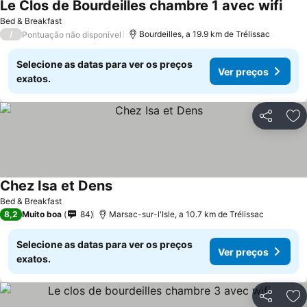
Le Clos de Bourdeilles chambre 1 avec wifi
Bed & Breakfast
/
Bourdeilles, a 19.9 km de Trélissac
Pontuação não disponível
Selecione as datas para ver os preços
Ver preços
exatos.
Partilhar
Ad
Chez Isa et Dens
Bed & Breakfast
8,2
Muito boa
84
Marsac-sur-l'Isle, a 10.7 km de Trélissac
Selecione as datas para ver os preços
Ver preços
exatos.
Partilhar
Ad