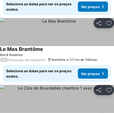
Selecione as datas para ver os preços
Ver preços
exatos.
Partilhar
Ad
Le Mas Brantôme
Bed & Breakfast
/
Brantôme, a 17.1 km de Trélissac
Pontuação não disponível
Selecione as datas para ver os preços
Ver preços
exatos.
Partilhar
Ad