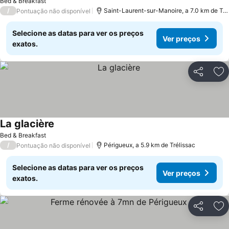
Bed & Breakfast
/
Saint-Laurent-sur-Manoire, a 7.0 km de Trélissac
Pontuação não disponível
Selecione as datas para ver os preços
Ver preços
exatos.
Partilhar
Ad
La glacière
Bed & Breakfast
/
Périgueux, a 5.9 km de Trélissac
Pontuação não disponível
Selecione as datas para ver os preços
Ver preços
exatos.
Partilhar
Ad