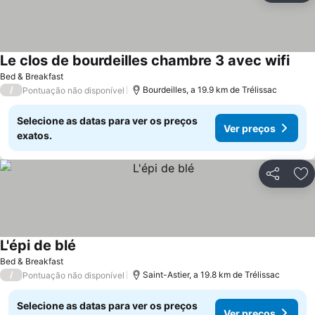
Le clos de bourdeilles chambre 3 avec wifi
Bed & Breakfast
/
Bourdeilles, a 19.9 km de Trélissac
Pontuação não disponível
Selecione as datas para ver os preços
Ver preços
exatos.
Partilhar
Ad
L'épi de blé
Bed & Breakfast
/
Saint-Astier, a 19.8 km de Trélissac
Pontuação não disponível
Selecione as datas para ver os preços
Ver preços