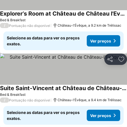
Explorer’s Room at Château de Château l'Evêque
Bed & Breakfast
/
Château-l'Évêque, a 9.2 km de Trélissac
Pontuação não disponível
Selecione as datas para ver os preços
Ver preços
exatos.
Partilhar
Ad
Suite Saint-Vincent at Château de Château-l'Evêque
Bed & Breakfast
/
Château-l'Évêque, a 9.4 km de Trélissac
Pontuação não disponível
Selecione as datas para ver os preços
Ver preços
exatos.