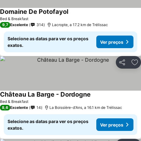
Domaine De Potofayol
Bed & Breakfast
9,7
Excelente
314
Lacropte, a 17.2 km de Trélissac
Selecione as datas para ver os preços
Ver preços
exatos.
Partilhar
Ad
Château La Barge - Dordogne
Bed & Breakfast
8,6
Excelente
14
La Boissière-d'Ans, a 16.1 km de Trélissac
Selecione as datas para ver os preços
Ver preços
exatos.