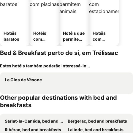
Hotéis
Hotéis
Hotéis que
Hotéis
baratos
com
permitem
com
piscinas
animais
estaciona
mento
Bed & Breakfast perto de si, em Trélissac
Estes hotéis também poderão interessá-lo...
Le Clos de Vésone
Other popular destinations with bed and
breakfasts
Sarlat-la-Canéda, bed and breakfasts
Bergerac, bed and breakfasts
Ribérac, bed and breakfasts
Lalinde, bed and breakfasts