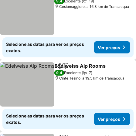
9,4
Excelente
19
Cesiomaggiore, a 16.3 km de Transacqua
Selecione as datas para ver os preços
Ver preços
exatos.
Edelweiss Alp Rooms
Partilhar
Adicionar aos favoritos
Ver 
9,4
Excelente
7
Cinte Tesino, a 19.5 km de Transacqua
Selecione as datas para ver os preços
Ver preços
exatos.