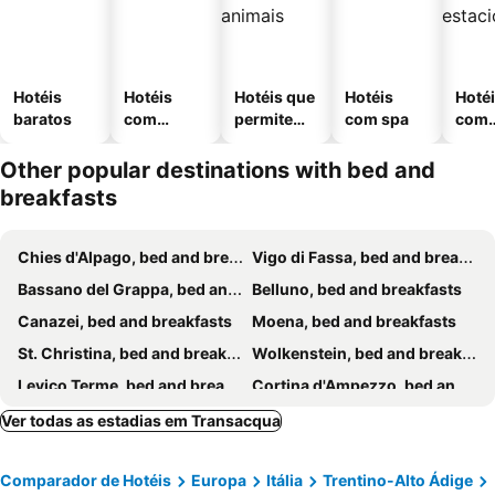
Hotéis
Hotéis
Hotéis que
Hotéis
Hoté
baratos
com
permitem
com spa
com
piscinas
animais
esta
ment
Other popular destinations with bed and
breakfasts
Chies d'Alpago, bed and breakfasts
Vigo di Fassa, bed and breakfasts
Bassano del Grappa, bed and breakfasts
Belluno, bed and breakfasts
Canazei, bed and breakfasts
Moena, bed and breakfasts
St. Christina, bed and breakfasts
Wolkenstein, bed and breakfasts
Levico Terme, bed and breakfasts
Cortina d'Ampezzo, bed and breakfasts
Corvara, bed and breakfasts
Kastelruth, bed and breakfasts
Ver todas as estadias em Transacqua
Campitello di Fassa, bed and breakfasts
Cavalese, bed and breakfasts
Comparador de Hotéis
Europa
Itália
Trentino-Alto Ádige
Pozza di Fassa, bed and breakfasts
Valdobbiadene, bed and breakfasts