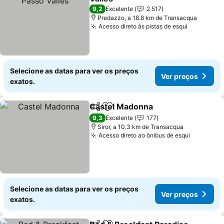
Ver preços
9,2
Excelente
2.517
Predazzo, a 18.8 km de Transacqua
Acesso direto às pistas de esqui
Ver preço
Selecione as datas para ver os preços
Ver preços
exatos.
Castel Madonna
Partilhar
Adicionar aos favoritos
Ver preço
9,3
Excelente
177
Siror, a 10.3 km de Transacqua
Acesso direto ao ônibus de esqui
Ver preç
Selecione as datas para ver os preços
Ver preços
exatos.