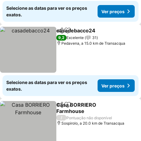
Selecione as datas para ver os preços
Ver preços
exatos.
casadebacco24
Partilhar
Adicionar aos favoritos
Ver preço
9,2
Excelente
31
Pedavena, a 15.0 km de Transacqua
Selecione as datas para ver os preços
Ver preços
exatos.
Casa BORRIERO
Partilhar
Adicionar aos favoritos
Farmhouse
Ver preços
/
Pontuação não disponível
Sospirolo, a 20.0 km de Transacqua