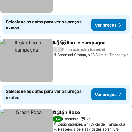
Selecione as datas para ver os preços
Ver preços
exatos.
Il giardino in campagna
Partilhar
Adicionar aos favoritos
Ver
/
Pontuação não disponível
Seren del Grappa, a 18.8 km de Transacqua
Selecione as datas para ver os preços
Ver preços
exatos.
Green Rose
Partilhar
Adicionar aos favoritos
Ver preços
9,4
Excelente
75
Cesiomaggiore, a 14.5 km de Transacqua
Passeios a pé e atividades ao ar livre
Ver p