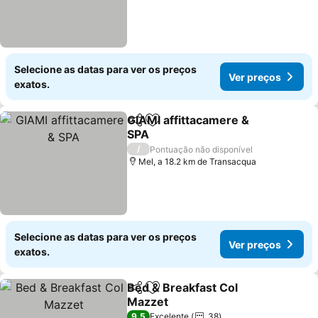
Selecione as datas para ver os preços
Ver preços
exatos.
GIAMI affittacamere &
Partilhar
Adicionar aos favoritos
SPA
Ver preços
/
Pontuação não disponível
Mel, a 18.2 km de Transacqua
Selecione as datas para ver os preços
Ver preços
exatos.
Bed & Breakfast Col
Partilhar
Adicionar aos favoritos
Mazzet
Ver preços
9,5
Excelente
38