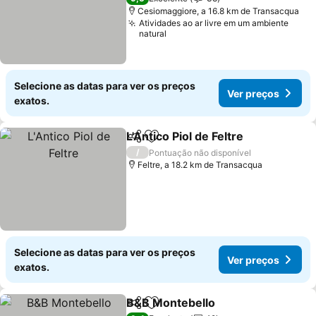
Cesiomaggiore, a 16.8 km de Transacqua
Atividades ao ar livre em um ambiente
natural
Selecione as datas para ver os preços
Ver preços
exatos.
L'Antico Piol de Feltre
Partilhar
Adicionar aos favoritos
Ver 
/
Pontuação não disponível
Feltre, a 18.2 km de Transacqua
Selecione as datas para ver os preços
Ver preços
exatos.
B&B Montebello
Partilhar
Adicionar aos favoritos
Ver preço