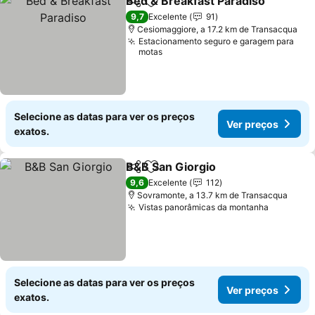
Bed & Breakfast Paradiso
Partilhar
Adicionar aos favoritos
9,7
Excelente
91
Cesiomaggiore, a 17.2 km de Transacqua
Estacionamento seguro e garagem para
motas
Selecione as datas para ver os preços
Ver preços
exatos.
B&B San Giorgio
Partilhar
Adicionar aos favoritos
Ver preço
9,6
Excelente
112
Sovramonte, a 13.7 km de Transacqua
Vistas panorâmicas da montanha
Ver preç
Selecione as datas para ver os preços
Ver preços
exatos.