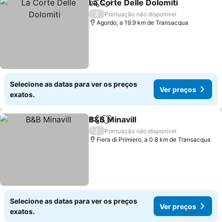
La Corte Delle Dolomiti
Partilhar
Adicionar aos favoritos
Ver
/
Pontuação não disponível
Agordo, a 19.9 km de Transacqua
Selecione as datas para ver os preços
Ver preços
exatos.
B&B Minavill
Partilhar
Adicionar aos favoritos
Ver preços
/
Pontuação não disponível
Fiera di Primiero, a 0.8 km de Transacqua
Selecione as datas para ver os preços
Ver preços
exatos.