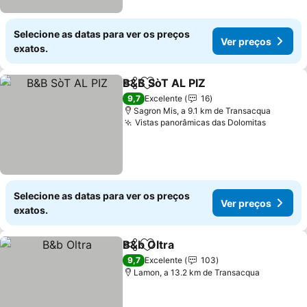
Selecione as datas para ver os preços
Ver preços
exatos.
B&B SòT AL PIZ
Partilhar
Adicionar aos favoritos
Ver preços
9,7
Excelente
16
Sagron Mis, a 9.1 km de Transacqua
Vistas panorâmicas das Dolomitas
Ver pre
Selecione as datas para ver os preços
Ver preços
exatos.
B&b Oltra
Partilhar
Adicionar aos favoritos
Ver preços
9,7
Excelente
103
Lamon, a 13.2 km de Transacqua