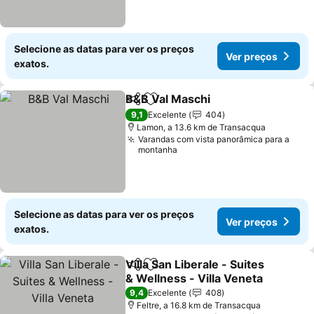
Selecione as datas para ver os preços
Ver preços
exatos.
B&B Val Maschi
Partilhar
Adicionar aos favoritos
Ver preços
9,1
Excelente
404
Lamon, a 13.6 km de Transacqua
Varandas com vista panorâmica para a
montanha
Selecione as datas para ver os preços
Ver preços
exatos.
Villa San Liberale - Suites
Partilhar
Adicionar aos favoritos
& Wellness - Villa Veneta
Ver preços
9,4
Excelente
408
Feltre, a 16.8 km de Transacqua