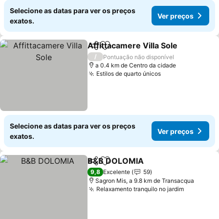
Selecione as datas para ver os preços
Ver preços
exatos.
Affittacamere Villa Sole
Partilhar
Adicionar aos favoritos
Ve
/
Pontuação não disponível
a 0.4 km de Centro da cidade
Estilos de quarto únicos
Ver preços
Selecione as datas para ver os preços
Ver preços
exatos.
B&B DOLOMIA
Partilhar
Adicionar aos favoritos
Ver preços
9,8
Excelente
59
Sagron Mis, a 9.8 km de Transacqua
Relaxamento tranquilo no jardim
Ver preç