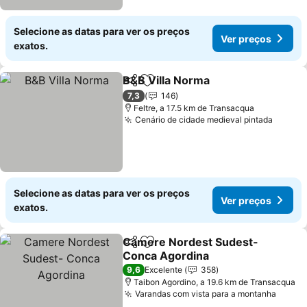
Selecione as datas para ver os preços
Ver preços
exatos.
B&B Villa Norma
Partilhar
Adicionar aos favoritos
Ver preço
7,3
146
Feltre, a 17.5 km de Transacqua
Cenário de cidade medieval pintada
Ver pr
Selecione as datas para ver os preços
Ver preços
exatos.
Camere Nordest Sudest-
Partilhar
Adicionar aos favoritos
Conca Agordina
Ver preços
9,6
Excelente
358
Taibon Agordino, a 19.6 km de Transacqua
Varandas com vista para a montanha
Ver p