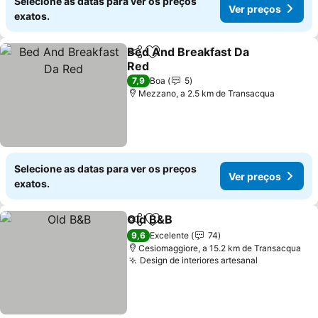
Selecione as datas para ver os preços
Ver preços
exatos.
Bed And Breakfast Da
Partilhar
Adicionar aos favoritos
Red
Ver preços
7,9
Boa
5
Mezzano, a 2.5 km de Transacqua
Selecione as datas para ver os preços
Ver preços
exatos.
Old B&B
Partilhar
Adicionar aos favoritos
Ver preços
9,6
Excelente
74
Cesiomaggiore, a 15.2 km de Transacqua
Design de interiores artesanal
Ver preços