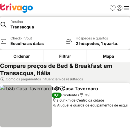
Favoritos
Iniciar
Me
Destino
Transacqua
Check-in/out
Hóspedes e quartos
Escolha as datas
2 hóspedes, 1 quarto.
Ordenar
Filtrar
Mapa
Compare preços de Bed & Breakfast em
Transacqua, Itália
Como os pagamentos influenciam os resultados
b&b Casa Tavernaro
Partilhar
Adicionar aos favoritos
Ver p
8,6
Excelente
39
a 0.7 km de Centro da cidade
Aluguel e guarda de equipamentos de esqui
V