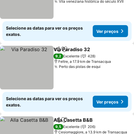
Vila veneziana histórica do século XVII
Ver 
Selecione as datas para ver os preços
Ver preços
exatos.
Via Paradiso 32
Partilhar
Adicionar aos favoritos
Ver preços
9,2
Excelente
428
Feltre, a 17.9 km de Transacqua
Perto das pistas de esqui
Ver preços
Selecione as datas para ver os preços
Ver preços
exatos.
Alla Casetta B&B
Partilhar
Adicionar aos favoritos
Ver preço
9,5
Excelente
206
Cesiomaggiore, a 13.9 km de Transacqua