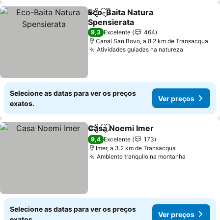
Eco-Baita Natura
Partilhar
Adicionar aos favoritos
Spensierata
Ver preços
9,3
Excelente
464
Canal San Bovo, a 8.2 km de Transacqua
Atividades guiadas na natureza
Ver preço
Selecione as datas para ver os preços
Ver preços
exatos.
Casa Noemi Imer
Partilhar
Adicionar aos favoritos
Ver preç
9,4
Excelente
173
Imer, a 3.2 km de Transacqua
Ambiente tranquilo na montanha
Ver preç
Selecione as datas para ver os preços
Ver preços
exatos.