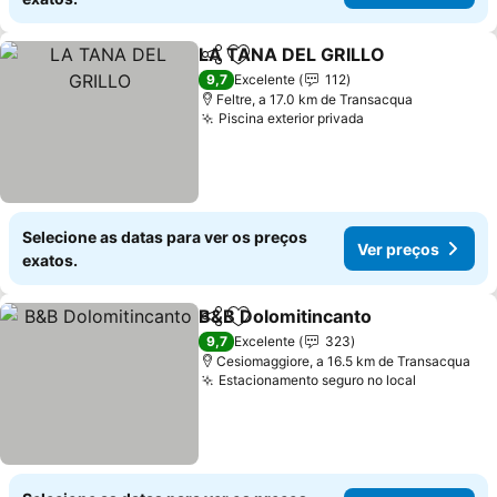
LA TANA DEL GRILLO
Partilhar
Adicionar aos favoritos
Ver 
9,7
Excelente
112
Feltre, a 17.0 km de Transacqua
Piscina exterior privada
Ver preços
Selecione as datas para ver os preços
Ver preços
exatos.
B&B Dolomitincanto
Partilhar
Adicionar aos favoritos
Ver pr
9,7
Excelente
323
Cesiomaggiore, a 16.5 km de Transacqua
Estacionamento seguro no local
Ver preço