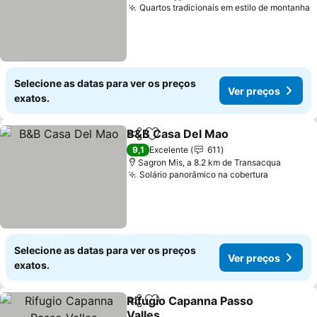
Quartos tradicionais em estilo de montanha
V
Selecione as datas para ver os preços
Ver preços
exatos.
B&B Casa Del Mao
Partilhar
Adicionar aos favoritos
Ver pre
9,1
Excelente
611
Sagron Mis, a 8.2 km de Transacqua
Solário panorâmico na cobertura
Ver preç
Selecione as datas para ver os preços
Ver preços
exatos.
Rifugio Capanna Passo
Partilhar
Adicionar aos favoritos
Valles