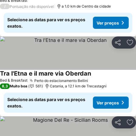
Bed & Breakfast
/
a 1.0 km de Centro da cidade
Pontuação não disponível
Selecione as datas para ver os preços
Ver preços
exatos.
Partilhar
Ad
Tra l'Etna e il mare via Oberdan
Ver preços
Bed & Breakfast
Perto do estacionamento Bellini
Ver preços
8,3
Muito boa
561
Catania, a 12.1 km de Trecastagni
Selecione as datas para ver os preços
Ver preços
exatos.
Partilhar
Ad