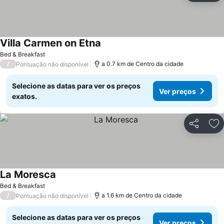
Villa Carmen on Etna
Ver preços
Bed & Breakfast
/
a 0.7 km de Centro da cidade
Pontuação não disponível
Selecione as datas para ver os preços
Ver preços
exatos.
Partilhar
Ad
La Moresca
Ver preços
Bed & Breakfast
/
a 1.6 km de Centro da cidade
Pontuação não disponível
Selecione as datas para ver os preços
Ver preços