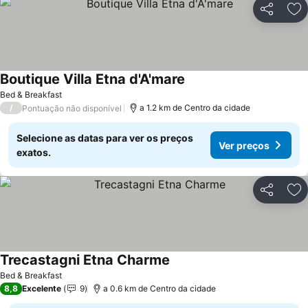
Partilhar
Ad
Boutique Villa Etna d'A'mare
Ver preços
Bed & Breakfast
/
a 1.2 km de Centro da cidade
Pontuação não disponível
Selecione as datas para ver os preços
Ver preços
exatos.
Partilhar
Ad
Trecastagni Etna Charme
Ver preços
Bed & Breakfast
8,8
Excelente
9
a 0.6 km de Centro da cidade