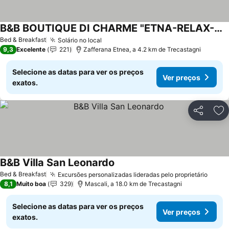
B&B BOUTIQUE DI CHARME "ETNA-RELAX-NATURA"
Ver preços
Bed & Breakfast
Solário no local
Ver preços
9,3
Excelente
221
Zafferana Etnea, a 4.2 km de Trecastagni
Selecione as datas para ver os preços
Ver preços
exatos.
Partilhar
Ad
B&B Villa San Leonardo
Ver preços
Bed & Breakfast
Excursões personalizadas lideradas pelo proprietário
Ver p
8,1
Muito boa
329
Mascali, a 18.0 km de Trecastagni
Selecione as datas para ver os preços
Ver preços
exatos.