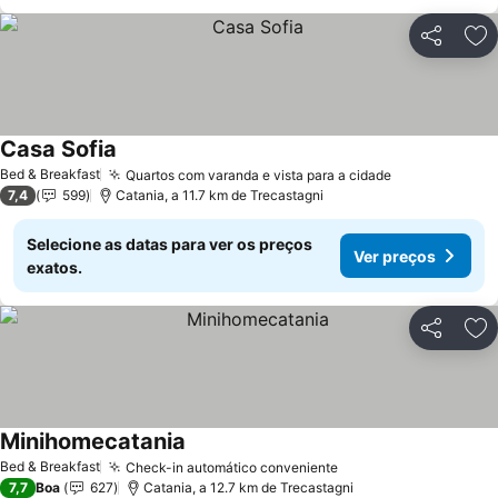
Partilhar
Ad
Casa Sofia
Ver preços
Bed & Breakfast
Quartos com varanda e vista para a cidade
Ver preços
7,4
599
Catania, a 11.7 km de Trecastagni
Selecione as datas para ver os preços
Ver preços
exatos.
Partilhar
Ad
Minihomecatania
Ver preços
Bed & Breakfast
Check-in automático conveniente
Ver preços
7,7
Boa
627
Catania, a 12.7 km de Trecastagni