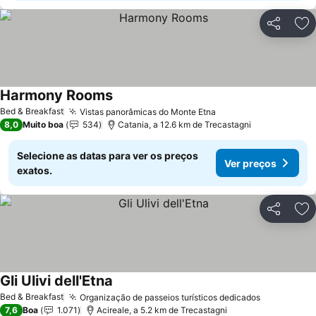
Partilhar
Ad
Harmony Rooms
Ver preços
Bed & Breakfast
Vistas panorâmicas do Monte Etna
Ver preços
8,0
Muito boa
534
Catania, a 12.6 km de Trecastagni
Selecione as datas para ver os preços
Ver preços
exatos.
Partilhar
Ad
Gli Ulivi dell'Etna
Ver preços
Bed & Breakfast
Organização de passeios turísticos dedicados
Ver preço
7,6
Boa
1.071
Acireale, a 5.2 km de Trecastagni