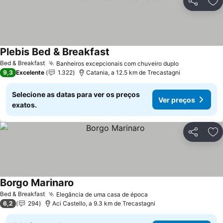
Partilhar
Ad
Plebis Bed & Breakfast
Ver preços
Bed & Breakfast
Banheiros excepcionais com chuveiro duplo
Ver preços
9,3
Excelente
1.322
Catania, a 12.5 km de Trecastagni
Selecione as datas para ver os preços
Ver preços
exatos.
Partilhar
Ad
Borgo Marinaro
Ver preços
Bed & Breakfast
Elegância de uma casa de época
Ver preços
6,2
294
Aci Castello, a 9.3 km de Trecastagni