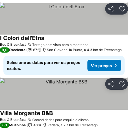
Partilhar
Ad
I Colori dell'Etna
Ver preços
Bed & Breakfast
Terraço com vista para a montanha
Ver preços
9,0
Excelente
672
San Giovanni la Punta, a 4.3 km de Trecastagni
Selecione as datas para ver os preços
Ver preços
exatos.
Partilhar
Ad
Villa Morgante B&B
Ver preços
Bed & Breakfast
Comodidades para esqui e ciclismo
Ver preços
8,1
Muito boa
488
Pedara, a 2.7 km de Trecastagni