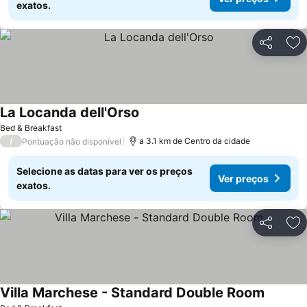
exatos.
Partilhar
Ad
La Locanda dell'Orso
Ver preços
Bed & Breakfast
/
a 3.1 km de Centro da cidade
Pontuação não disponível
Selecione as datas para ver os preços
Ver preços
exatos.
Partilhar
Ad
Villa Marchese - Standard Double Room
Ver pre