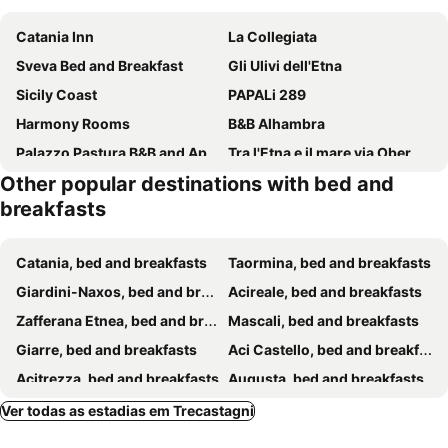
Catania Inn
La Collegiata
Sveva Bed and Breakfast
Gli Ulivi dell'Etna
Sicily Coast
PAPALi 289
Harmony Rooms
B&B Alhambra
Palazzo Pastura B&B and Apartments
Tra l'Etna e il mare via Oberdan
Other popular destinations with bed and
Antico Mercato
Urban Pop Hostel & BnB
breakfasts
Villa Morgante B&B
Aci B&B
B&B Rossocorallo
Magione Del Re - Sicilian Rooms
Catania, bed and breakfasts
Taormina, bed and breakfasts
Suite Inn Catania
La Regina del Duomo Catania Centro
Giardini-Naxos, bed and breakfasts
Acireale, bed and breakfasts
Il Daviduccio
B&b Riccioli
Zafferana Etnea, bed and breakfasts
Mascali, bed and breakfasts
Il Leone Blu
B&B San Leonardo
Giarre, bed and breakfasts
Aci Castello, bed and breakfasts
B&B Sotto i Pini
CATANIA E DINTORNI LIVING ROOMS
Acitrezza, bed and breakfasts
Augusta, bed and breakfasts
Victoria B&B
Le tre meraviglie a 200 m dal mare
Pedara, bed and breakfasts
Nicolosi, bed and breakfasts
Ver todas as estadias em Trecastagni
B&B Del Corso
Il Cortiletto Di Piazza Verga
Milo, bed and breakfasts
Motta Sant'Anastasia, bed and breakfasts
Mavà
OttoMood Ala Ovest Catania Centro