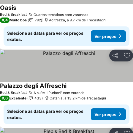
Oasis
Ver preços
Bed & Breakfast
Quartos temáticos com varandas
Ver preços
8,4
Muito boa
792
Acitrezza, a 9.7 km de Trecastagni
Selecione as datas para ver os preços
Ver preços
exatos.
Partilhar
Ad
Palazzo degli Affreschi
Ver preços
Bed & Breakfast
A suíte 'I Puritani' com varanda
Ver preços
9,0
Excelente
433
Catania, a 13.2 km de Trecastagni
Selecione as datas para ver os preços
Ver preços
exatos.