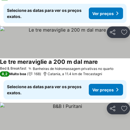
Selecione as datas para ver os preços
Ver preços
exatos.
Partilhar
Ad
Le tre meraviglie a 200 m dal mare
Ver preços
Bed & Breakfast
Banheiras de hidromassagem privativas no quarto
Ver pre
8,2
Muito boa
168
Catania, a 11.4 km de Trecastagni
Selecione as datas para ver os preços
Ver preços
exatos.
Partilhar
Ad