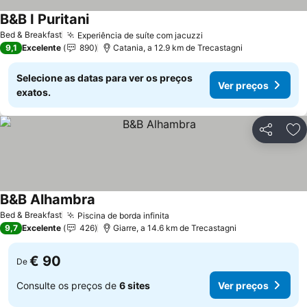
B&B I Puritani
Ver preços
Bed & Breakfast
Experiência de suíte com jacuzzi
Ver preços
9,1
Excelente
890
Catania, a 12.9 km de Trecastagni
Selecione as datas para ver os preços
Ver preços
exatos.
Partilhar
Ad
B&B Alhambra
Ver preços
Bed & Breakfast
Piscina de borda infinita
Ver preços
9,7
Excelente
426
Giarre, a 14.6 km de Trecastagni
€ 90
De
Consulte os preços de
6 sites
Ver preços