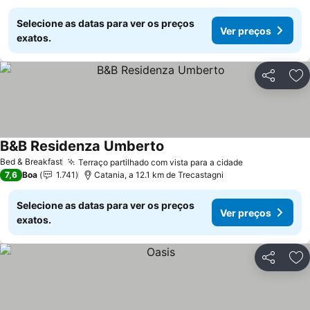
Selecione as datas para ver os preços
Ver preços
exatos.
Partilhar
Ad
B&B Residenza Umberto
Ver preços
Bed & Breakfast
Terraço partilhado com vista para a cidade
Ver preços
7,6
Boa
1.741
Catania, a 12.1 km de Trecastagni
Selecione as datas para ver os preços
Ver preços
exatos.
Partilhar
Ad