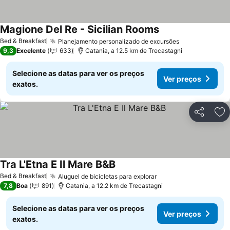
Magione Del Re - Sicilian Rooms
Ver preços
Bed & Breakfast
Planejamento personalizado de excursões
Ver preços
9,3
Excelente
633
Catania, a 12.5 km de Trecastagni
Selecione as datas para ver os preços
Ver preços
exatos.
Partilhar
Ad
Tra L'Etna E Il Mare B&B
Ver preços
Bed & Breakfast
Aluguel de bicicletas para explorar
Ver preços
7,8
Boa
891
Catania, a 12.2 km de Trecastagni
Selecione as datas para ver os preços
Ver preços
exatos.