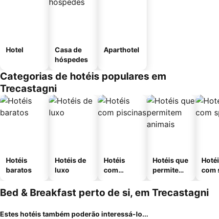
Hotel
Casa de
Aparthotel
hóspedes
Categorias de hotéis populares em
Trecastagni
Hotéis
Hotéis de
Hotéis
Hotéis que
Hoté
baratos
luxo
com
permitem
com 
piscinas
animais
Bed & Breakfast perto de si, em Trecastagni
Estes hotéis também poderão interessá-lo...