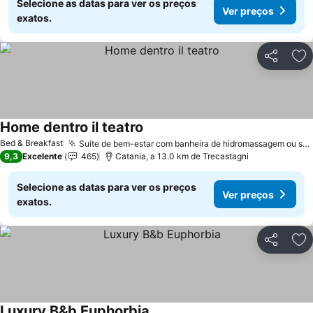
Selecione as datas para ver os preços
Ver preços
exatos.
Partilhar
Ad
Home dentro il teatro
Ver preços
Bed & Breakfast
Suíte de bem-estar com banheira de hidromassagem ou sauna
9,3
Excelente
465
Catania, a 13.0 km de Trecastagni
Selecione as datas para ver os preços
Ver preços
exatos.
Partilhar
Ad
Luxury B&b Euphorbia