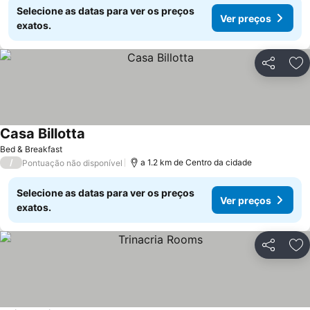
Selecione as datas para ver os preços
Ver preços
exatos.
Partilhar
Ad
Casa Billotta
Ver preços
Bed & Breakfast
/
a 1.2 km de Centro da cidade
Pontuação não disponível
Selecione as datas para ver os preços
Ver preços
exatos.
Partilhar
Ad