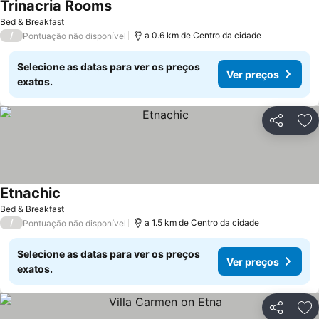
Trinacria Rooms
Ver preços
Bed & Breakfast
/
a 0.6 km de Centro da cidade
Pontuação não disponível
Selecione as datas para ver os preços
Ver preços
exatos.
Partilhar
Ad
Etnachic
Ver preços
Bed & Breakfast
/
a 1.5 km de Centro da cidade
Pontuação não disponível
Selecione as datas para ver os preços
Ver preços
exatos.
Partilhar
Ad