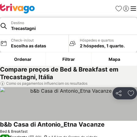
Favoritos
Iniciar
Me
Destino
Trecastagni
Check-in/out
Hóspedes e quartos
Escolha as datas
2 hóspedes, 1 quarto.
Ordenar
Filtrar
Mapa
Compare preços de Bed & Breakfast em
Trecastagni, Itália
Como os pagamentos influenciam os resultados
Partilhar
Ad
b&b Casa di Antonio_Etna Vacanze
Ver preços
Bed & Breakfast