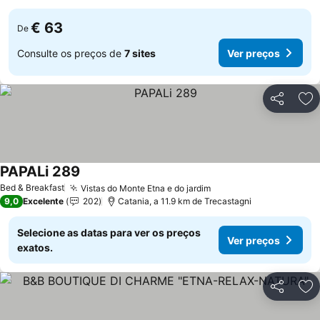
€ 63
De
Consulte os preços de
7 sites
Ver preços
Partilhar
Ad
PAPALi 289
Ver preços
Bed & Breakfast
Vistas do Monte Etna e do jardim
Ver preços
9,0
Excelente
202
Catania, a 11.9 km de Trecastagni
Selecione as datas para ver os preços
Ver preços
exatos.
Partilhar
Ad