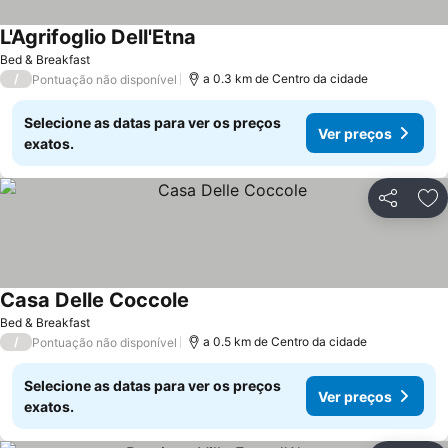
L'Agrifoglio Dell'Etna
Ver preços
Bed & Breakfast
/
a 0.3 km de Centro da cidade
Pontuação não disponível
Selecione as datas para ver os preços
Ver preços
exatos.
Partilhar
Ad
Casa Delle Coccole
Ver preços
Bed & Breakfast
/
a 0.5 km de Centro da cidade
Pontuação não disponível
Selecione as datas para ver os preços
Ver preços
exatos.