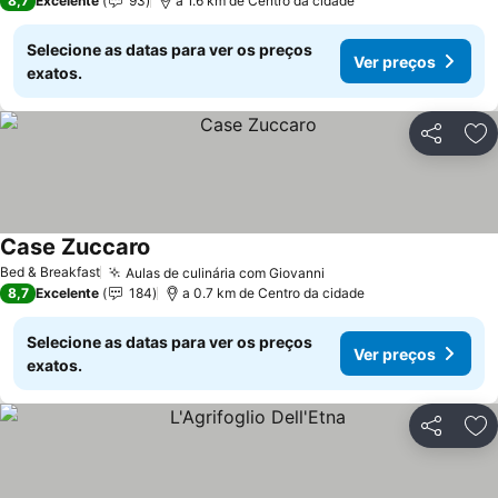
8,7
Excelente
93
a 1.6 km de Centro da cidade
Selecione as datas para ver os preços
Ver preços
exatos.
Partilhar
Ad
Case Zuccaro
Ver preços
Bed & Breakfast
Aulas de culinária com Giovanni
Ver preços
8,7
Excelente
184
a 0.7 km de Centro da cidade
Selecione as datas para ver os preços
Ver preços
exatos.
Partilhar
Ad