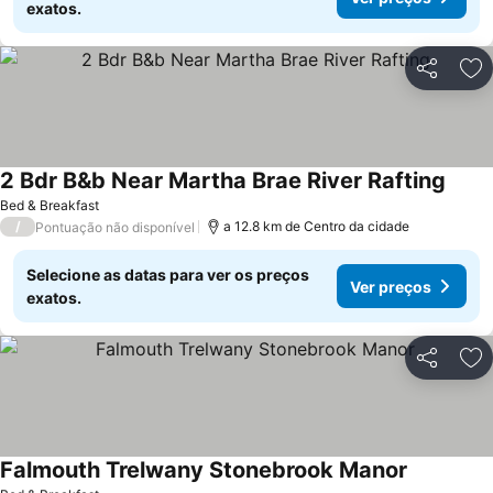
exatos.
Partilhar
Ad
2 Bdr B&b Near Martha Brae River Rafting
Bed & Breakfast
/
a 12.8 km de Centro da cidade
Pontuação não disponível
Selecione as datas para ver os preços
Ver preços
exatos.
Partilhar
Ad
Falmouth Trelwany Stonebrook Manor