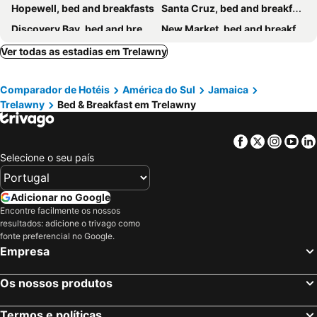
Hopewell, bed and breakfasts
Santa Cruz, bed and breakfasts
Discovery Bay, bed and breakfasts
New Market, bed and breakfasts
Duncans, bed and breakfasts
Ver todas as estadias em Trelawny
Comparador de Hotéis
América do Sul
Jamaica
Trelawny
Bed & Breakfast em Trelawny
Facebook
Twitter
Insta
Yo
Selecione o seu país
Adicionar no Google
Encontre facilmente os nossos
resultados: adicione o trivago como
fonte preferencial no Google.
Empresa
Os nossos produtos
Termos e políticas