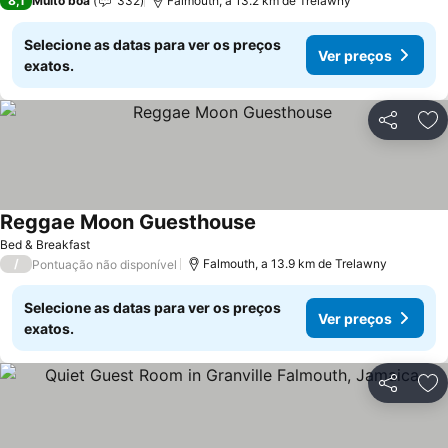
8,1
Muito boa
332
Falmouth, a 13.2 km de Trelawny
Selecione as datas para ver os preços
Ver preços
exatos.
Partilhar
Ad
Reggae Moon Guesthouse
Bed & Breakfast
/
Falmouth, a 13.9 km de Trelawny
Pontuação não disponível
Selecione as datas para ver os preços
Ver preços
exatos.
Partilhar
Ad