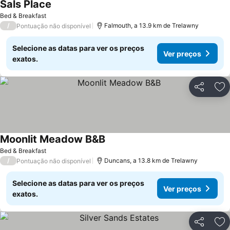
Sals Place
Bed & Breakfast
/
Falmouth, a 13.9 km de Trelawny
Pontuação não disponível
Selecione as datas para ver os preços
Ver preços
exatos.
Partilhar
Ad
Moonlit Meadow B&B
Bed & Breakfast
/
Duncans, a 13.8 km de Trelawny
Pontuação não disponível
Selecione as datas para ver os preços
Ver preços
exatos.
Partilhar
Ad