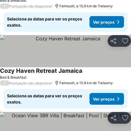
Bed & Breakfast
/
Falmouth, a 15.9 km de Trelawny
Pontuação não disponível
Selecione as datas para ver os preços
Ver preços
exatos.
Partilhar
Ad
Cozy Haven Retreat Jamaica
Bed & Breakfast
/
Falmouth, a 15.9 km de Trelawny
Pontuação não disponível
Selecione as datas para ver os preços
Ver preços
exatos.
Partilhar
Ad