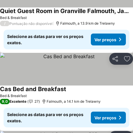
Quiet Guest Room in Granville Falmouth, Jamaica
Bed & Breakfast
/
Falmouth, a 13.9 km de Trelawny
Pontuação não disponível
Selecione as datas para ver os preços
Ver preços
exatos.
Partilhar
Ad
Cas Bed and Breakfast
Bed & Breakfast
9,0
Excelente
27
Falmouth, a 14.1 km de Trelawny
Selecione as datas para ver os preços
Ver preços
exatos.