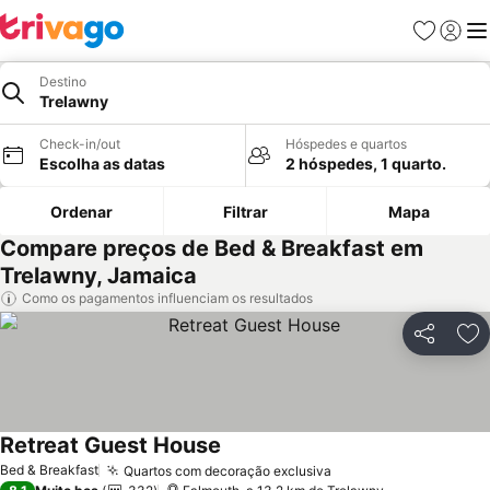
Favoritos
Iniciar
Me
Destino
Trelawny
Check-in/out
Hóspedes e quartos
Escolha as datas
2 hóspedes, 1 quarto.
Ordenar
Filtrar
Mapa
Compare preços de Bed & Breakfast em
Trelawny, Jamaica
Como os pagamentos influenciam os resultados
Partilhar
Ad
Retreat Guest House
Bed & Breakfast
Quartos com decoração exclusiva