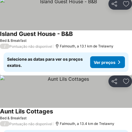
Partilhar
Ad
Island Guest House - B&B
Bed & Breakfast
/
Falmouth, a 13.1 km de Trelawny
Pontuação não disponível
Selecione as datas para ver os preços
Ver preços
exatos.
Partilhar
Ad
Aunt Lils Cottages
Bed & Breakfast
/
Falmouth, a 13.4 km de Trelawny
Pontuação não disponível