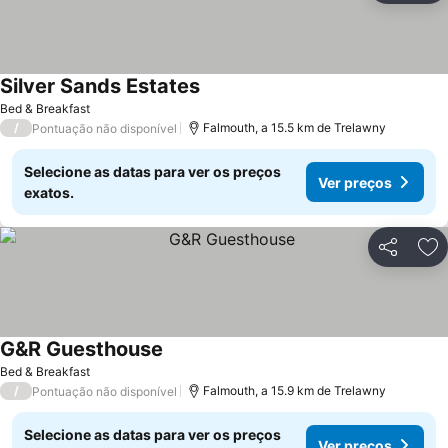
Silver Sands Estates
Bed & Breakfast
/
Falmouth, a 15.5 km de Trelawny
Pontuação não disponível
Selecione as datas para ver os preços
Ver preços
exatos.
Partilhar
Ad
G&R Guesthouse
Bed & Breakfast
/
Falmouth, a 15.9 km de Trelawny
Pontuação não disponível
Selecione as datas para ver os preços
Ver preços