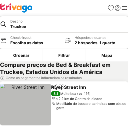
Favoritos
Iniciar
Me
Destino
Truckee
Check-in/out
Hóspedes e quartos
Escolha as datas
2 hóspedes, 1 quarto.
Ordenar
Filtrar
Mapa
Compare preços de Bed & Breakfast em
Truckee, Estados Unidos da América
Como os pagamentos influenciam os resultados
River Street Inn
Partilhar
Adicionar aos favoritos
8,1
Muito boa
116
a 2.2 km de Centro da cidade
Mobiliário de época e banheiras com pés de
garra