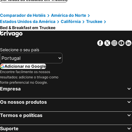
Comparador de Hotéis
América do Norte
Estados Unidos da América
Califórnia
Truckee
Bed & Breakfast em Truckee
Facebook
Twitter
Insta
Yo
Selecione o seu país
Adicionar no Google
Encontre facilmente os nossos
resultados: adicione o trivago como
fonte preferencial no Google.
Empresa
Os nossos produtos
Termos e políticas
Suporte