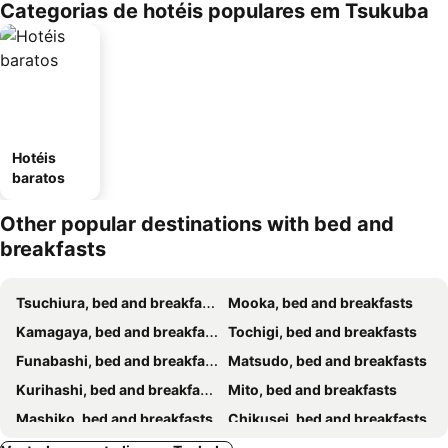
Categorias de hotéis populares em Tsukuba
Hotéis
baratos
Other popular destinations with bed and
breakfasts
Tsuchiura, bed and breakfasts
Mooka, bed and breakfasts
Kamagaya, bed and breakfasts
Tochigi, bed and breakfasts
Funabashi, bed and breakfasts
Matsudo, bed and breakfasts
Kurihashi, bed and breakfasts
Mito, bed and breakfasts
Mashiko, bed and breakfasts
Chikusei, bed and breakfasts
Kasukabe, bed and breakfasts
Joso, bed and breakfasts