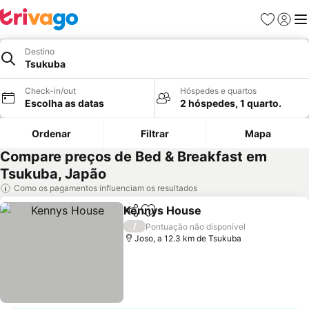
Favoritos
Iniciar
Me
Destino
Tsukuba
Check-in/out
Hóspedes e quartos
Escolha as datas
2 hóspedes, 1 quarto.
Ordenar
Filtrar
Mapa
Compare preços de Bed & Breakfast em
Tsukuba, Japão
Como os pagamentos influenciam os resultados
Kennys House
Partilhar
Adicionar aos favoritos
Ver preços
/
Pontuação não disponível
Joso, a 12.3 km de Tsukuba