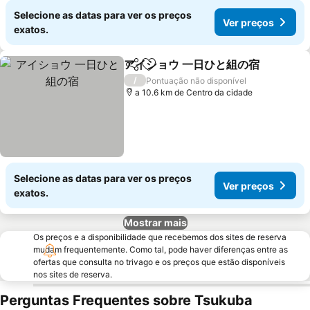
Selecione as datas para ver os preços
Ver preços
exatos.
アイショウ 一日ひと組の宿
Partilhar
Adicionar aos favoritos
V
/
Pontuação não disponível
a 10.6 km de Centro da cidade
Selecione as datas para ver os preços
Ver preços
exatos.
Mostrar mais
Os preços e a disponibilidade que recebemos dos sites de reserva
mudam frequentemente. Como tal, pode haver diferenças entre as
ofertas que consulta no trivago e os preços que estão disponíveis
nos sites de reserva.
Perguntas Frequentes sobre Tsukuba