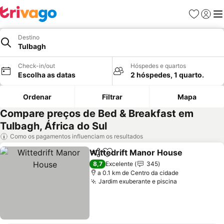
Favoritos
Iniciar
Me
Destino
Tulbagh
Check-in/out
Hóspedes e quartos
Escolha as datas
2 hóspedes, 1 quarto.
Ordenar
Filtrar
Mapa
Compare preços de Bed & Breakfast em
Tulbagh, África do Sul
Como os pagamentos influenciam os resultados
Wittedrift Manor House
Partilhar
Adicionar aos favoritos
8,7
Excelente
345
a 0.1 km de Centro da cidade
Jardim exuberante e piscina