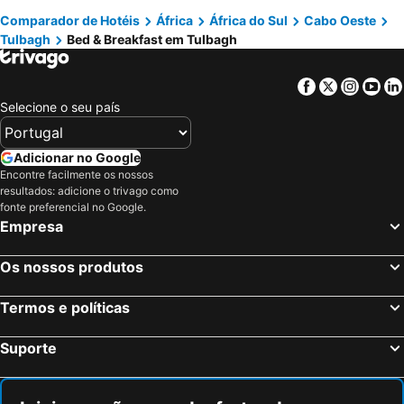
Comparador de Hotéis
África
África do Sul
Cabo Oeste
Tulbagh
Bed & Breakfast em Tulbagh
Facebook
Twitter
Insta
Yo
Selecione o seu país
Adicionar no Google
Encontre facilmente os nossos
resultados: adicione o trivago como
fonte preferencial no Google.
Empresa
Os nossos produtos
Termos e políticas
Suporte