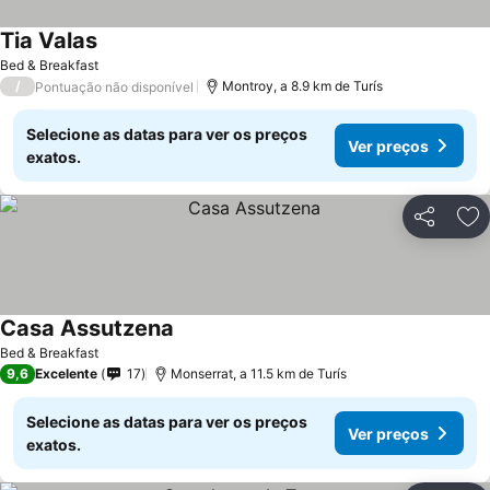
Tia Valas
Ver preços
Bed & Breakfast
/
Montroy, a 8.9 km de Turís
Pontuação não disponível
Selecione as datas para ver os preços
Ver preços
exatos.
Partilhar
Ad
Casa Assutzena
Ver preços
Bed & Breakfast
9,6
Excelente
17
Monserrat, a 11.5 km de Turís
Selecione as datas para ver os preços
Ver preços
exatos.