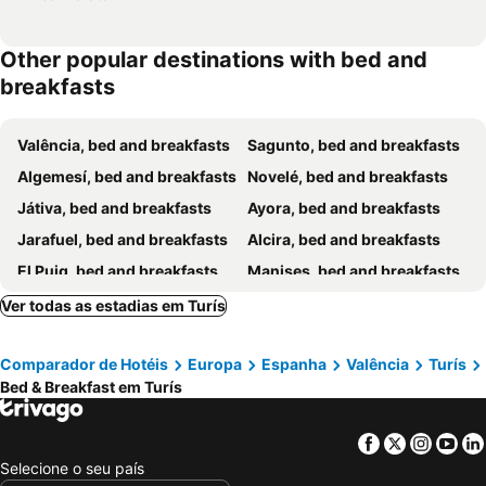
Other popular destinations with bed and
breakfasts
Valência, bed and breakfasts
Sagunto, bed and breakfasts
Algemesí, bed and breakfasts
Novelé, bed and breakfasts
Játiva, bed and breakfasts
Ayora, bed and breakfasts
Jarafuel, bed and breakfasts
Alcira, bed and breakfasts
El Puig, bed and breakfasts
Manises, bed and breakfasts
Ribarroja de Turia, bed and breakfasts
Anna, bed and breakfasts
Ver todas as estadias em Turís
Requena, bed and breakfasts
Cortes de Pallás, bed and breakfasts
Comparador de Hotéis
Europa
Espanha
Valência
Turís
Alcublas, bed and breakfasts
Alboraya, bed and breakfasts
Bed & Breakfast em Turís
Jalance, bed and breakfasts
Albalat de la Ribera, bed and breakfasts
Macastre, bed and breakfasts
Alacuás, bed and breakfasts
Facebook
Twitter
Insta
Yo
Villamarchante, bed and breakfasts
Bétera, bed and breakfasts
Selecione o seu país