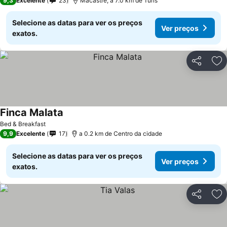
9,3
Excelente
23
Macastre, a 7.0 km de Turís
Selecione as datas para ver os preços
Ver preços
exatos.
Partilhar
Ad
Finca Malata
Ver preços
Bed & Breakfast
9,9
Excelente
17
a 0.2 km de Centro da cidade
Selecione as datas para ver os preços
Ver preços
exatos.
Partilhar
Ad