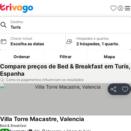
Favoritos
Iniciar
Me
Destino
Turís
Check-in/out
Hóspedes e quartos
Escolha as datas
2 hóspedes, 1 quarto.
Ordenar
Filtrar
Mapa
Compare preços de Bed & Breakfast em Turís,
Espanha
Como os pagamentos influenciam os resultados
Partilhar
Ad
Villa Torre Macastre, Valencia
Ver preços
Bed & Breakfast