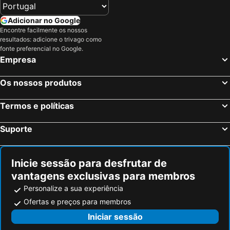
Alfara del Patriarca, bed and breakfasts
Casinos, bed and breakfasts
Petrés, bed and breakfasts
Adicionar no Google
Encontre facilmente os nossos
resultados: adicione o trivago como
fonte preferencial no Google.
Empresa
Os nossos produtos
Termos e políticas
Suporte
Inicie sessão para desfrutar de
vantagens exclusivas para membros
Personalize a sua experiência
Ofertas e preços para membros
Iniciar sessão